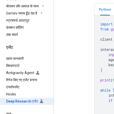
बोलकर और आवाज़ के साथ
Python
Gemini जवाब ढूँढ रहा है
स्ट्रक्चर्ड आउटपुट
import
फ़ंक्शन कॉलिंग
from
g
लंबा संदर्भ
client
एजेंट
intera
in
खास जानकारी
ag
ba
क्विकस्टार्ट
)
Antigravity Agent
print
(
मैनेज किए गए एजेंट बनाना
एनवॉयरमेंट
while
Hooks
in
if
Deep Research एजेंट