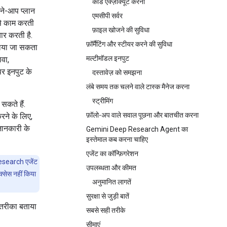
कोड एक्ज़ीक्यूट करना
पने-आप प्लान
एमसीपी सर्वर
 से काम करती
फ़ाइल खोजने की सुविधा
ार करती है.
फ़ॉर्मैटिंग और स्टीयर करने की सुविधा
बनाया जा सकता
मल्टीमॉडल इनपुट
वा,
पर इनपुट के
दस्तावेज़ को समझना
लंबे समय तक चलने वाले टास्क मैनेज करना
स्ट्रीमिंग
सकते हैं.
फ़ॉलो-अप वाले सवाल पूछना और बातचीत करना
रने के लिए,
 जानकारी के
Gemini Deep Research Agent का
इस्तेमाल कब करना चाहिए
एजेंट का कॉन्फ़िगरेशन
esearch एजेंट
उपलब्धता और कीमत
क्सेस नहीं किया
अनुमानित लागतें
सुरक्षा से जुड़ी बातें
ा तरीका बताया
सबसे सही तरीके
सीमाएं