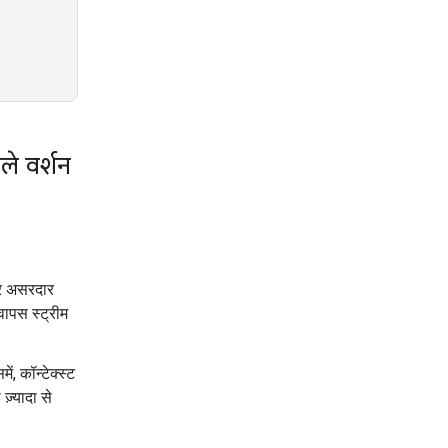
े वर्शन
और असरदार
वापस स्ट्रीम
में, कॉन्टेक्स्ट
़्यादा से