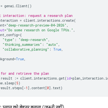
=
genai
.
Client
()
t interaction: request a research plan
nteraction
=
client
.
interactions
.
create
(
ent
=
"deep-research-preview-04-2026"
,
put
=
"Do some research on Google TPUs."
,
ent_config
=
{
"type"
:
"deep-research"
,
"thinking_summaries"
:
"auto"
,
"collaborative_planning"
:
True
,
ckground
=
True
,
 for and retrieve the plan
(
result
:=
client
.
interactions
.
get
(
id
=
plan_interaction
.
i
me
.
sleep
(
5
)
result
.
steps
[
-
1
]
.
content
[
0
]
.
text
)
 प्लान को बेहतर बनाना (ज़रूरी नहीं)