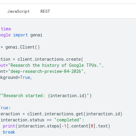
JavaScript
REST
time
oogle
import
genai
=
genai
.
Client
()
ction
=
client
.
interactions
.
create
(
put
=
"Research the history of Google TPUs."
,
ent
=
"deep-research-preview-04-2026"
,
ckground
=
True
,
f
"Research started: 
{
interaction
.
id
}
"
)
True
:
teraction
=
client
.
interactions
.
get
(
interaction
.
id
)
interaction
.
status
==
"completed"
:
print
(
interaction
.
steps
[
-
1
]
.
content
[
0
]
.
text
)
break