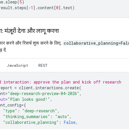
me
.
sleep
(
5
)
result
.
steps
[
-
1
]
.
content
[
0
]
.
text
)
: मंज़ूरी देना और लागू करना
ीकार करने और रिसर्च शुरू करने के लिए,
collaborative_planning=Fal
 दें.
JavaScript
REST
d interaction: approve the plan and kick off research
report
=
client
.
interactions
.
create
(
ent
=
"deep-research-preview-04-2026"
,
put
=
"Plan looks good!"
,
ent_config
=
{
"type"
:
"deep-research"
,
"thinking_summaries"
:
"auto"
,
"collaborative_planning"
:
False
,