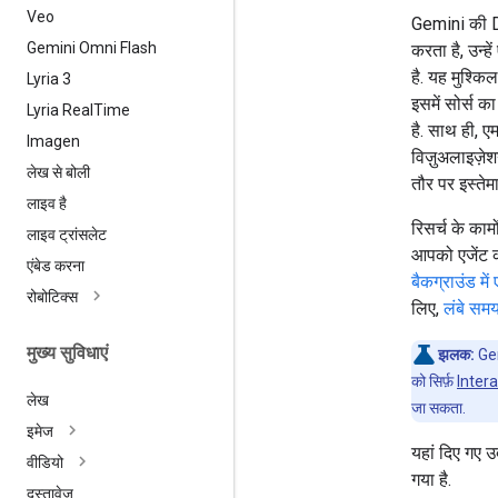
Veo
Gemini की De
Gemini Omni Flash
करता है, उन्ह
है. यह मुश्कि
Lyria 3
इसमें सोर्स 
Lyria Real
Time
है. साथ ही, 
Imagen
विज़ुअलाइज़ेश
लेख से बोली
तौर पर इस्ते
लाइव है
रिसर्च के काम
लाइव ट्रांसलेट
आपको एजेंट क
एंबेड करना
बैकग्राउंड में 
रोबोटिक्स
लिए,
लंबे सम
मुख्य सुविधाएं
झलक:
Gem
को सिर्फ़
Inter
लेख
जा सकता.
इमेज
यहां दिए गए उ
वीडियो
गया है.
दस्तावेज़