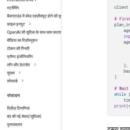
client
स्ट्रीमिंग
बैकग्राउंड में कोड एक्ज़ीक्यूट होने की सुविधा
# Firs
plan_i
फ़ाइल इनपुट
ag
Open
AI की सुविधा के साथ काम करता है
in
मीडिया का रिज़ॉल्यूशन
ag
टोकन की गिनती
प्रॉम्प्ट इंजीनियरिंग
},
लॉग और डेटासेट
ba
सुरक्षा
)
फ़्रेमवर्क
# Wait
while
संसाधन
ti
print
(
रिलीज़ टिप्पणियां
बंद की गई सेवाएं
/
सुविधाएं
पुस्तकालय
दूसरा चरण: