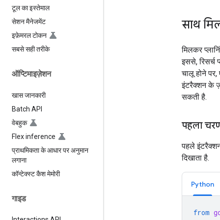
टूल का इस्तेमाल
साथ मिल
सेशन मैनेजमेंट
इफ़ेमरल टोकन
मिलकर प्लानिं
सबसे सही तरीके
इससे, रिसर्च
चालू होने पर,
ऑप्टिमाइज़ेशन
इंटरैक्शन के 
खास जानकारी
सकती है.
Batch API
वेबहुक
पहला चरण:
Flex inference
पहले इंटरैक्शन
प्राथमिकता के आधार पर अनुमान
दिखाता है.
लगाना
कॉन्टेक्स्ट कैश मेमोरी
Python
गाइड
from
g
Interactions API