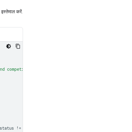
इस्तेमाल करें.
nd competitor hardware, and less on the history."
,
status
!=
"completed"
: