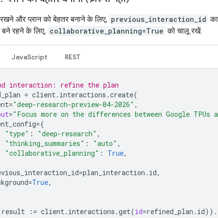
रखने और प्लान को बेहतर बनाने के लिए,
previous_interaction_id
का 
ें बने रहने के लिए,
collaborative_planning=True
को चालू रखें.
JavaScript
REST
nd interaction: refine the plan
d_plan
=
client
.
interactions
.
create
(
ent
=
"deep-research-preview-04-2026"
,
put
=
"Focus more on the differences between Google TPUs a
ent_config
=
{
"type"
:
"deep-research"
,
"thinking_summaries"
:
"auto"
,
"collaborative_planning"
:
True
,
evious_interaction_id
=
plan_interaction
.
id
,
ckground
=
True
,
(
result
:=
client
.
interactions
.
get
(
id
=
refined_plan
.
id
))
.