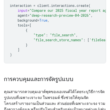
interaction
=
client
.
interactions
.
create
(
input
=
"Compare our 2025 fiscal year report aga
agent
=
"deep-research-preview-04-2026"
,
background
=
True
,
tools
=
[
{
"type"
:
"file_search"
,
"file_search_store_names"
:
[
'fileSearc
}
]
)
การควบคุมและการจัดรูปแบบ
คุณสามารถควบคุมเอาต์พุตของเอเจนต์ได้โดยระบุวิธีการจัด
รูปแบบที่เฉพาะเจาะจง ในพรอมต์ ซึ่งช่วยให้คุณจัด
โครงสร้างรายงานเป็นส่วนและ ส่วนย่อยที่เฉพาะเจาะจง รวม
ถึงตารางข้อมูล หรือปรับโทนสำหรับกลุ่มเป้าหมายต่างๆ (เช่น