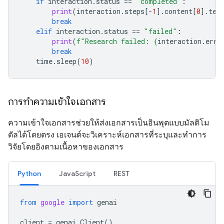
if
interaction
.
status
==
"completed"
:
print
(
interaction
.
steps
[
-
1
]
.
content
[
0
]
.
tex
break
elif
interaction
.
status
==
"failed"
:
print
(
f
"Research failed: 
{
interaction
.
erro
break
time
.
sleep
(
10
)
การทำความเข้าใจเอกสาร
ความเข้าใจเอกสารช่วยให้ส่งเอกสารเป็นอินพุตแบบมัลติโม
ดัลได้โดยตรง เอเจนต์จะวิเคราะห์เอกสารที่ระบุและทำการ
วิจัยโดยอิงตามเนื้อหาของเอกสาร
Python
JavaScript
REST
from
google
import
genai
client
=
genai
.
Client
()