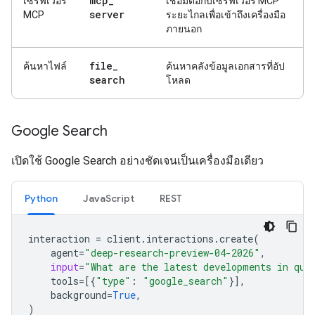
mcp
_
เซิร์ฟเวอร์
เชื่อมต่อกับเซิร์ฟเวอร์ MCP
server
MCP
ระยะไกลเพื่อเข้าถึงเครื่องมือ
ภายนอก
file
_
ค้นหาไฟล์
ค้นหาคลังข้อมูลเอกสารที่อัป
search
โหลด
Google Search
เปิดใช้ Google Search อย่างชัดเจนเป็นเครื่องมือเดียว
Python
JavaScript
REST
interaction
=
client
.
interactions
.
create
(
agent
=
"deep-research-preview-04-2026"
,
input
=
"What are the latest developments in qua
tools
=
[{
"type"
:
"google_search"
}],
background
=
True
,
)