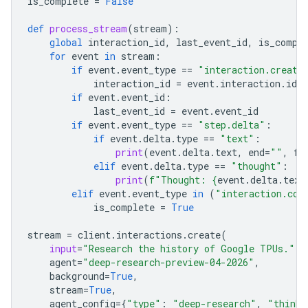
is_complete
=
False
def
process_stream
(
stream
):
global
interaction_id
,
last_event_id
,
is_compl
for
event
in
stream
:
if
event
.
event_type
==
"interaction.create
interaction_id
=
event
.
interaction
.
id
if
event
.
event_id
:
last_event_id
=
event
.
event_id
if
event
.
event_type
==
"step.delta"
:
if
event
.
delta
.
type
==
"text"
:
print
(
event
.
delta
.
text
,
end
=
""
,
fl
elif
event
.
delta
.
type
==
"thought"
:
print
(
f
"Thought: 
{
event
.
delta
.
text
elif
event
.
event_type
in
(
"interaction.com
is_complete
=
True
stream
=
client
.
interactions
.
create
(
input
=
"Research the history of Google TPUs."
,
agent
=
"deep-research-preview-04-2026"
,
background
=
True
,
stream
=
True
,
agent_config
=
{
"type"
:
"deep-research"
,
"thinki