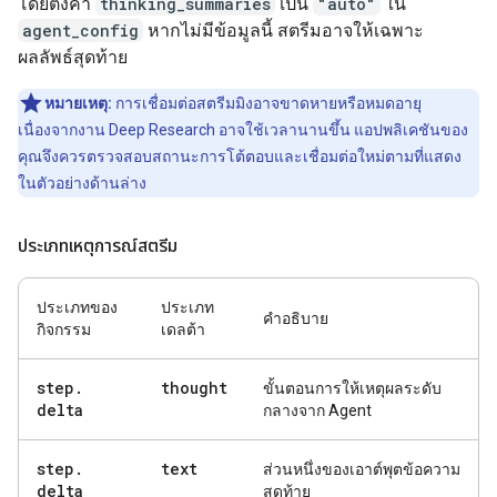
โดยตั้งค่า
thinking_summaries
เป็น
"auto"
ใน
agent_config
หากไม่มีข้อมูลนี้ สตรีมอาจให้เฉพาะ
ผลลัพธ์สุดท้าย
หมายเหตุ:
การเชื่อมต่อสตรีมมิงอาจขาดหายหรือหมดอายุ
เนื่องจากงาน Deep Research อาจใช้เวลานานขึ้น แอปพลิเคชันของ
คุณจึงควรตรวจสอบสถานะการโต้ตอบและเชื่อมต่อใหม่ตามที่แสดง
ในตัวอย่างด้านล่าง
ประเภทเหตุการณ์สตรีม
ประเภทของ
ประเภท
คำอธิบาย
กิจกรรม
เดลต้า
step
.
thought
ขั้นตอนการให้เหตุผลระดับ
delta
กลางจาก Agent
step
.
text
ส่วนหนึ่งของเอาต์พุตข้อความ
delta
สุดท้าย