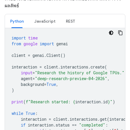
ผลลัพธ์
Python
JavaScript
REST
import
time
from
google
import
genai
client
=
genai
.
Client
()
interaction
=
client
.
interactions
.
create
(
input
=
"Research the history of Google TPUs."
,
agent
=
"deep-research-preview-04-2026"
,
background
=
True
,
)
print
(
f
"Research started: 
{
interaction
.
id
}
"
)
while
True
:
interaction
=
client
.
interactions
.
get
(
interact
if
interaction
.
status
==
"completed"
: