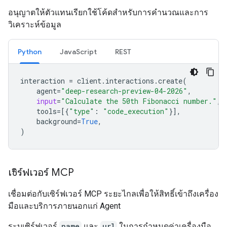
อนุญาตให้ตัวแทนเรียกใช้โค้ดสำหรับการคำนวณและการ
วิเคราะห์ข้อมูล
Python
JavaScript
REST
interaction
=
client
.
interactions
.
create
(
agent
=
"deep-research-preview-04-2026"
,
input
=
"Calculate the 50th Fibonacci number."
,
tools
=
[{
"type"
:
"code_execution"
}],
background
=
True
,
)
เซิร์ฟเวอร์ MCP
เชื่อมต่อกับเซิร์ฟเวอร์ MCP ระยะไกลเพื่อให้สิทธิ์เข้าถึงเครื่อง
มือและบริการภายนอกแก่ Agent
ระบุเซิร์ฟเวอร์
name
และ
url
ในการกำหนดค่าเครื่องมือ