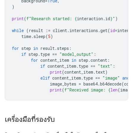
background
=
True
,
)
print
(
f
"Research started: 
{
interaction
.
id
}
"
)
while
(
result
:=
client
.
interactions
.
get
(
id
=
intera
time
.
sleep
(
5
)
for
step
in
result
.
steps
:
if
step
.
type
==
"model_output"
:
for
content_item
in
step
.
content
:
if
content_item
.
type
==
"text"
:
print
(
content_item
.
text
)
elif
content_item
.
type
==
"image"
and
image_bytes
=
base64
.
b64decode
(
con
print
(
f
"Received image: 
{
len
(
image
เครื่องมือที่รองรับ