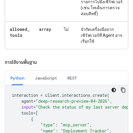
รายการไปยังเซิร์ฟเวอร์
(เช่น โทเค็นการตรวจ
สอบสิทธิ์)
allowed
_
array
ไม่
จำกัดเครื่องมือจาก
tools
เซิร์ฟเวอร์ที่ Agent อาจ
เรียกใช้
การใช้งานพื้นฐาน
Python
JavaScript
REST
interaction
=
client
.
interactions
.
create
(
agent
=
"deep-research-preview-04-2026"
,
input
=
"Check the status of my last server depl
tools
=
[
{
"type"
:
"mcp_server"
,
"name"
:
"Deployment Tracker"
,