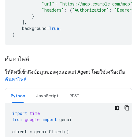
"url"
:
"https://mcp.example.com/mcp"
,
"headers"
:
{
"Authorization"
:
"Bearer m
}
],
background
=
True
,
)
ค้นหาไฟล์
ให้สิทธิ์เข้าถึงข้อมูลของคุณเองแก่ Agent โดยใช้เครื่องมือ
ค้นหาไฟล์
Python
JavaScript
REST
import
time
from
google
import
genai
client
=
genai
.
Client
()