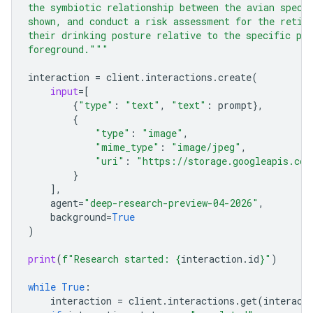
the symbiotic relationship between the avian speci
shown, and conduct a risk assessment for the retic
their drinking posture relative to the specific pre
foreground."""
interaction
=
client
.
interactions
.
create
(
input
=
[
{
"type"
:
"text"
,
"text"
:
prompt
},
{
"type"
:
"image"
,
"mime_type"
:
"image/jpeg"
,
"uri"
:
"https://storage.googleapis.com
}
],
agent
=
"deep-research-preview-04-2026"
,
background
=
True
)
print
(
f
"Research started: 
{
interaction
.
id
}
"
)
while
True
:
interaction
=
client
.
interactions
.
get
(
interact