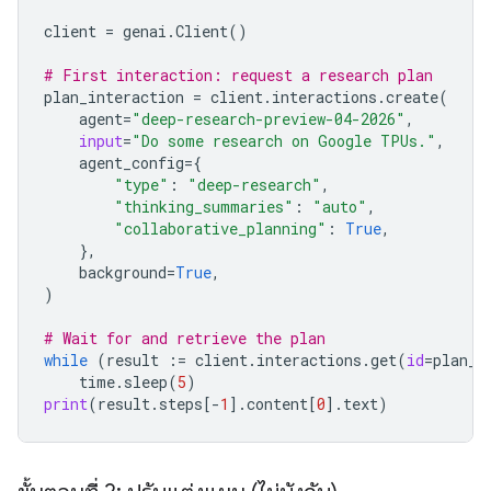
client
=
genai
.
Client
()
# First interaction: request a research plan
plan_interaction
=
client
.
interactions
.
create
(
agent
=
"deep-research-preview-04-2026"
,
input
=
"Do some research on Google TPUs."
,
agent_config
=
{
"type"
:
"deep-research"
,
"thinking_summaries"
:
"auto"
,
"collaborative_planning"
:
True
,
},
background
=
True
,
)
# Wait for and retrieve the plan
while
(
result
:=
client
.
interactions
.
get
(
id
=
plan_i
time
.
sleep
(
5
)
print
(
result
.
steps
[
-
1
]
.
content
[
0
]
.
text
)