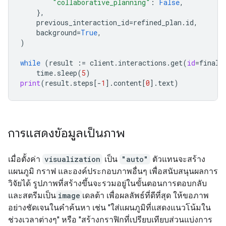
"collaborative_planning"
:
False
,
},
previous_interaction_id
=
refined_plan
.
id
,
background
=
True
,
)
while
(
result
:=
client
.
interactions
.
get
(
id
=
final_
time
.
sleep
(
5
)
print
(
result
.
steps
[
-
1
]
.
content
[
0
]
.
text
)
การแสดงข้อมูลเป็นภาพ
เมื่อตั้งค่า
visualization
เป็น
"auto"
ตัวแทนจะสร้าง
แผนภูมิ กราฟ และองค์ประกอบภาพอื่นๆ เพื่อสนับสนุนผลการ
วิจัยได้ รูปภาพที่สร้างขึ้นจะรวมอยู่ในขั้นตอนการตอบกลับ
และสตรีมเป็น
image
เดลต้า เพื่อผลลัพธ์ที่ดีที่สุด ให้ขอภาพ
อย่างชัดเจนในคำค้นหา เช่น "ใส่แผนภูมิที่แสดงแนวโน้มใน
ช่วงเวลาต่างๆ" หรือ "สร้างกราฟิกที่เปรียบเทียบส่วนแบ่งการ