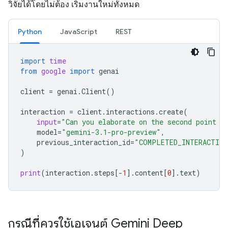
วิจัยได้โดยไม่ต้อง เริ่มงานใหม่ทั้งหมด
Python
JavaScript
REST
import
time
from
google
import
genai
client
=
genai
.
Client
()
interaction
=
client
.
interactions
.
create
(
input
=
"Can you elaborate on the second point i
model
=
"gemini-3.1-pro-preview"
,
previous_interaction_id
=
"COMPLETED_INTERACTION
)
print
(
interaction
.
steps
[
-
1
]
.
content
[
0
]
.
text
)
กรณีที่ควรใช้เอเจนต์ Gemini Deep