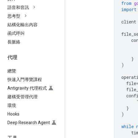
from
g
語音和音訊
import
思考型
client
結構化輸出內容
函式呼叫
file_s
co
長脈絡
代理
}
)
總覽
operat
快速入門導覽課程
file
Antigravity 代理程式
file
conf
建構受管理代理
環境
}
)
Hooks
Deep Research Agent
while
ti