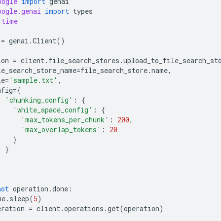
oogle
import
genai
oogle.genai
import
types
time
=
genai
.
Client
()
ion
=
client
.
file_search_stores
.
upload_to_file_search_st
le_search_store_name
=
file_search_store
.
name
,
le
=
'sample.txt'
,
nfig
=
{
'chunking_config'
:
{
'white_space_config'
:
{
'max_tokens_per_chunk'
:
200
,
'max_overlap_tokens'
:
20
}
}
not
operation
.
done
:
me
.
sleep
(
5
)
eration
=
client
.
operations
.
get
(
operation
)