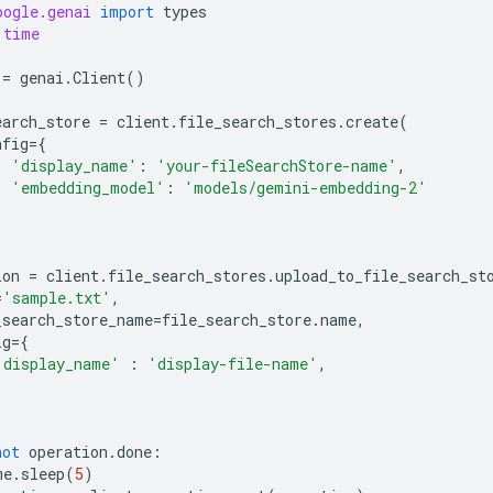
oogle.genai
import
types
time
=
genai
.
Client
()
earch_store
=
client
.
file_search_stores
.
create
(
nfig
=
{
'display_name'
:
'your-fileSearchStore-name'
,
'embedding_model'
:
'models/gemini-embedding-2'
ion
=
client
.
file_search_stores
.
upload_to_file_search_st
=
'sample.txt'
,
_search_store_name
=
file_search_store
.
name
,
ig
=
{
'display_name'
:
'display-file-name'
,
not
operation
.
done
:
me
.
sleep
(
5
)