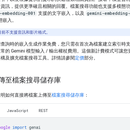
景資訊，提供更準確且相關的回覆。檔案搜尋功能也支援多模態
-embedding-001
支援的文字嵌入，以及
gemini-embedding
態嵌入。
目前不支援音訊和影片格式。
和查詢時的嵌入生成作業免費，您只需在首次為檔案建立索引時
常的 Gemini 模型輸入 / 輸出權杖費用。這個新計費模式可讓
建構及擴充檔案搜尋工具。詳情請參閱
定價
部分。
傳至檔案搜尋儲存庫
說明如何直接將檔案上傳至
檔案搜尋儲存庫
：
JavaScript
REST
oogle
import
genai