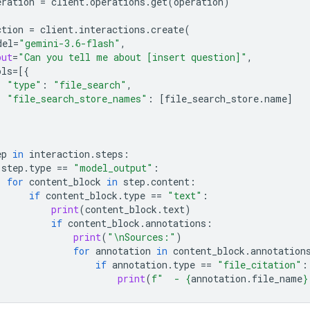
eration
=
client
.
operations
.
get
(
operation
)
ction
=
client
.
interactions
.
create
(
del
=
"gemini-3.6-flash"
,
put
=
"Can you tell me about [insert question]"
,
ols
=
[{
"type"
:
"file_search"
,
"file_search_store_names"
:
[
file_search_store
.
name
]
ep
in
interaction
.
steps
:
step
.
type
==
"model_output"
:
for
content_block
in
step
.
content
:
if
content_block
.
type
==
"text"
:
print
(
content_block
.
text
)
if
content_block
.
annotations
:
print
(
"
\n
Sources:"
)
for
annotation
in
content_block
.
annotation
if
annotation
.
type
==
"file_citation"
:
print
(
f
"  - 
{
annotation
.
file_name
}