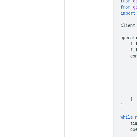
from
g
from
g
import
client
operat
fi
fi
co
}
)
while
ti
op