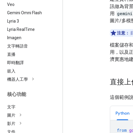
Veo
訊做為背
Gemini Omni Flash
用
gemini
圖片/多模
Lyria 3
Lyria Real
Time
注意：
Imagen
檔案儲存
文字轉語音
用，以及正
直播
濟實惠地
即時翻譯
嵌入
機器人工學
直接上
核心功能
這個範例
文字
Python
圖片
影片
from
g
文件