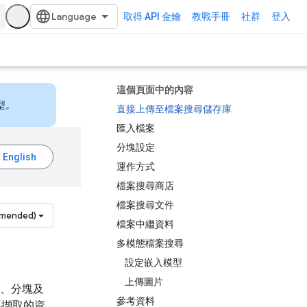
取得 API 金鑰
教戰手冊
社群
登入
這個頁面中的內容
型。
直接上傳至檔案搜尋儲存庫
匯入檔案
分塊設定
運作方式
檔案搜尋商店
檔案搜尋文件
mmended)
檔案中繼資料
多模態檔案搜尋
設定嵌入模型
上傳圖片
入、分塊及
參考資料
將擷取的資