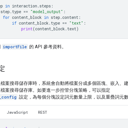
ep
in
interaction
.
steps
:
step
.
type
==
"model_output"
:
for
content_block
in
step
.
content
:
if
content_block
.
type
==
"text"
:
print
(
content_block
.
text
)
閱
importFile
的 API 參考資料。
定
入檔案搜尋儲存庫時，系統會自動將檔案分成多個區塊、嵌入、
至檔案搜尋儲存庫。如要進一步控管分塊策略，可以指定
_config
設定，為每個分塊設定詞元數量上限，以及重疊詞元
JavaScript
REST