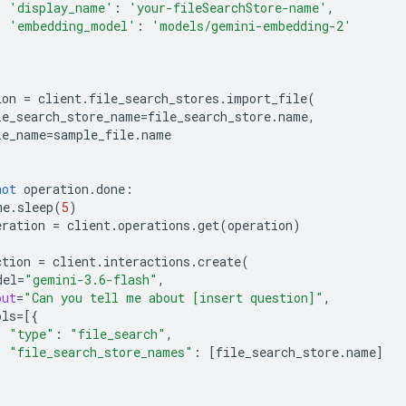
'display_name'
:
'your-fileSearchStore-name'
,
'embedding_model'
:
'models/gemini-embedding-2'
ion
=
client
.
file_search_stores
.
import_file
(
le_search_store_name
=
file_search_store
.
name
,
le_name
=
sample_file
.
name
not
operation
.
done
:
me
.
sleep
(
5
)
eration
=
client
.
operations
.
get
(
operation
)
ction
=
client
.
interactions
.
create
(
del
=
"gemini-3.6-flash"
,
put
=
"Can you tell me about [insert question]"
,
ols
=
[{
"type"
:
"file_search"
,
"file_search_store_names"
:
[
file_search_store
.
name
]