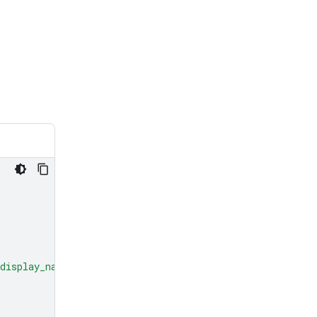
display_name'
:
'display_file_name'
})