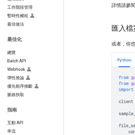
詳情請參
工作階段管理
暫時性權杖
最佳做法
匯入檔
最佳化
或者，你
總覽
Python
Batch API
Webhook
from
g
彈性推論
from
g
優先順序推斷
import
脈絡快取
client
指南
sample
互動 API
file_s
co
串流