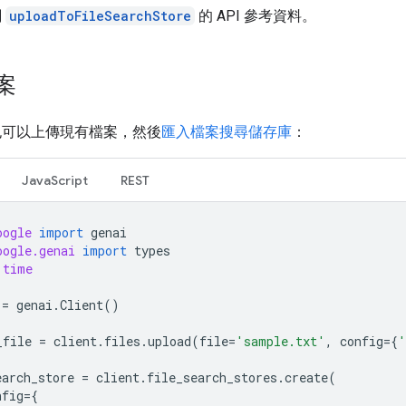
閱
uploadToFileSearchStore
的 API 參考資料。
案
也可以上傳現有檔案，然後
匯入檔案搜尋儲存庫
：
JavaScript
REST
oogle
import
genai
oogle.genai
import
types
time
=
genai
.
Client
()
_file
=
client
.
files
.
upload
(
file
=
'sample.txt'
,
config
=
{
'
earch_store
=
client
.
file_search_stores
.
create
(
nfig
=
{