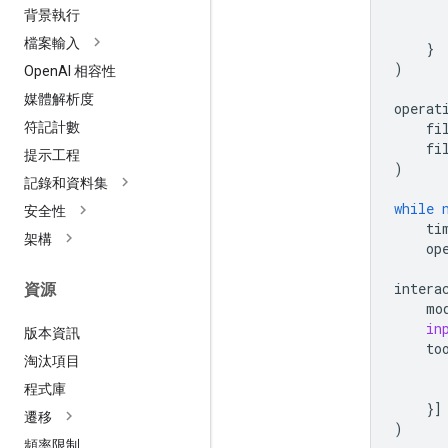
背景執行
檔案輸入
}
)
Open
AI 相容性
媒體解析度
operat
fi
符記計數
fi
提示工程
)
記錄和資料集
while
安全性
ti
架構
op
intera
資源
mo
in
版本資訊
to
淘汰項目
程式庫
}]
遷移
)
頻率限制