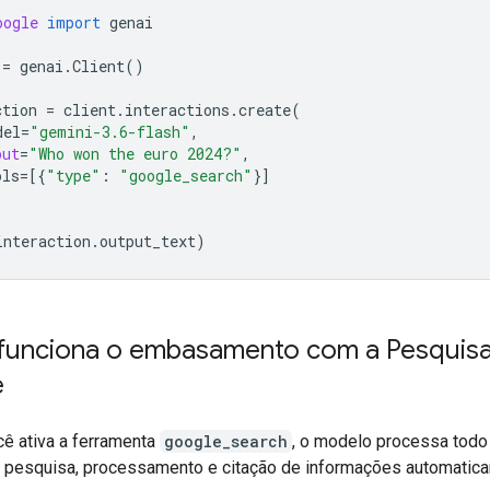
oogle
import
genai
=
genai
.
Client
()
ction
=
client
.
interactions
.
create
(
del
=
"gemini-3.6-flash"
,
put
=
"Who won the euro 2024?"
,
ols
=
[{
"type"
:
"google_search"
}]
interaction
.
output_text
)
unciona o embasamento com a Pesquis
e
ê ativa a ferramenta
google_search
, o modelo processa todo 
e pesquisa, processamento e citação de informações automatic