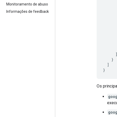
Monitoramento de abuso
Informações de feedback
}
]
}
Os princip
goo
execu
goo