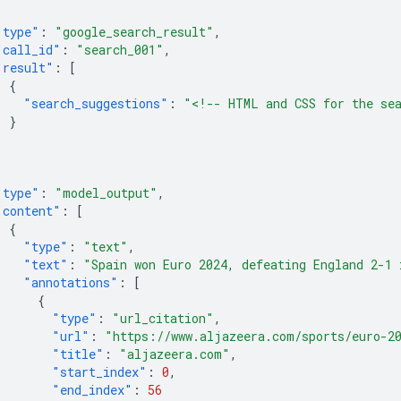
"type"
:
"google_search_result"
,
"call_id"
:
"search_001"
,
"result"
:
[
{
"search_suggestions"
:
"<!-- HTML and CSS for the se
}
]
"type"
:
"model_output"
,
"content"
:
[
{
"type"
:
"text"
,
"text"
:
"Spain won Euro 2024, defeating England 2-1 
"annotations"
:
[
{
"type"
:
"url_citation"
,
"url"
:
"https://www.aljazeera.com/sports/euro-2
"title"
:
"aljazeera.com"
,
"start_index"
:
0
,
"end_index"
:
56