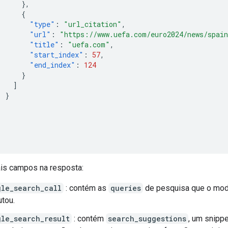
},
{
"type"
:
"url_citation"
,
"url"
:
"https://www.uefa.com/euro2024/news/spain
"title"
:
"uefa.com"
,
"start_index"
:
57
,
"end_index"
:
124
}
]
}
]
ais campos na resposta:
gle_search_call
: contém as
queries
de pesquisa que o mo
tou.
gle_search_result
: contém
search_suggestions
, um snipp