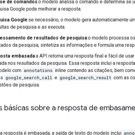
ise de comandos
:o modelo analisa o comando e determina se 
isa Google pode melhorar a resposta.
uisa Google
:se necessário, o modelo gera automaticamente um
ltas de pesquisa e as executa.
essamento de resultados de pesquisa
:o modelo processa o
tados da pesquisa, sintetiza as informações e formula uma resp
osta embasada
:a API retorna uma resposta final e fácil de usa
da nos resultados da pesquisa. Essa resposta inclui a resposta
odelo com
annotations
inline contendo as citações, bem com
as
google_search_call
e
google_search_result
com as co
stões de pesquisa.
 básicas sobre a resposta de embasam
 resposta é embasada, a saída de texto do modelo inclui
anno