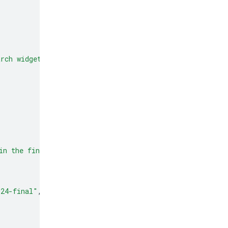
arch widget -->"
in the final. This victory marks Spain's record fourth 
024-final"
,