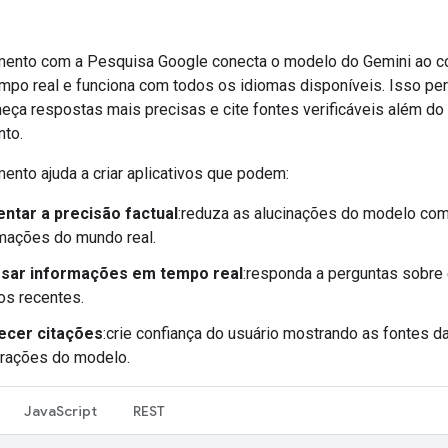
nto com a Pesquisa Google conecta o modelo do Gemini ao c
po real e funciona com todos os idiomas disponíveis. Isso per
eça respostas mais precisas e cite fontes verificáveis além do 
to.
nto ajuda a criar aplicativos que podem:
ntar a precisão factual
:reduza as alucinações do modelo co
mações do mundo real.
sar informações em tempo real
:responda a perguntas sobre
os recentes.
ecer citações
:crie confiança do usuário mostrando as fontes d
arações do modelo.
JavaScript
REST