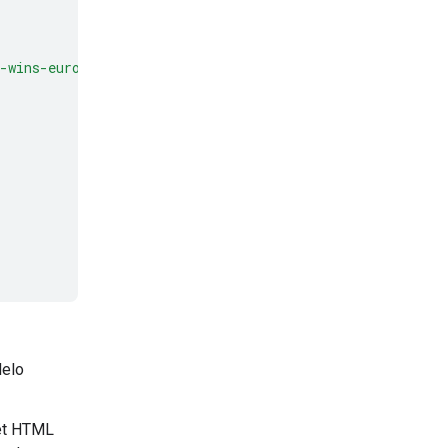
-wins-euro-2024"
,
delo
et HTML