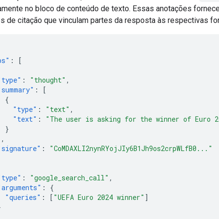
etamente no bloco de conteúdo de texto. Essas anotações forne
s de citação que vinculam partes da resposta às respectivas fo
ps"
:
[
"type"
:
"thought"
,
"summary"
:
[
{
"type"
:
"text"
,
"text"
:
"The user is asking for the winner of Euro 2
}
],
"signature"
:
"CoMDAXLI2nynRYojJIy6B1Jh9os2crpWLfB0..."
"type"
:
"google_search_call"
,
"arguments"
:
{
"queries"
:
[
"UEFA Euro 2024 winner"
]
}