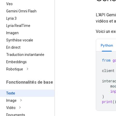
Veo
Gemini Omni Flash
L'API Gemin
Lyria 3
vidéos et a
Lyria Real
Time
Voici un e
Imagen
Synthèse vocale
Python
En direct
Traduction instantanée
from
g
Embeddings
Robotique
client
intera
Fonctionnalités de base
mo
in
Texte
)
Image
print
(
Vidéo
Documents