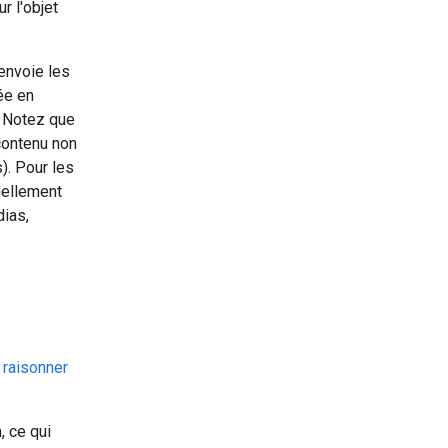
r l'objet
renvoie les
ée en
. Notez que
contenu non
). Pour les
uellement
dias,
 raisonner
, ce qui