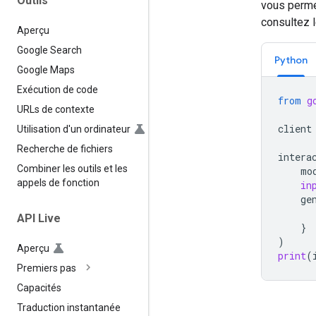
Outils
vous permet
consultez 
Aperçu
Google Search
Python
Google Maps
Exécution de code
from
g
URLs de contexte
client
Utilisation d'un ordinateur
Recherche de fichiers
intera
Combiner les outils et les
mo
appels de fonction
in
ge
API Live
}
)
Aperçu
print
(
Premiers pas
Capacités
Traduction instantanée