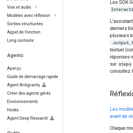
Les SDK Go
Voix et audio
Interact
Modèles avec réflexion
L'assistant
Sorties structurées
derniers bl
Appel de fonction
plusieurs 
Long contexte
.output_
textuel (c
Agents
réponses m
sur
steps
Aperçu
consultez 
Guide de démarrage rapide
Agent Antigravity
Réflex
Créer des agents gérés
Environnements
Les modèle
Hooks
avant de r
Agent Deep Research
Chaque mod