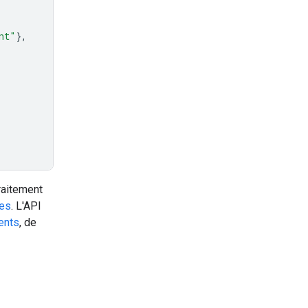
nt"
},
raitement
ges
. L'API
ents
, de