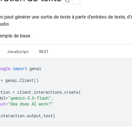
i peut générer une sortie de texte à partir d'entrées de texte, d
udio.
xemple de base :
JavaScript
REST
oogle
import
genai
=
genai
.
Client
()
ction
=
client
.
interactions
.
create
(
del
=
"gemini-3.6-flash"
,
put
=
"How does AI work?"
interaction
.
output_text
)