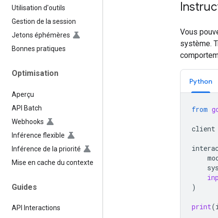
Instruc
Utilisation d'outils
Gestion de la session
Vous pouve
Jetons éphémères
système. T
Bonnes pratiques
comportem
Optimisation
Python
Aperçu
API Batch
from
g
Webhooks
client
Inférence flexible
intera
Inférence de la priorité
mo
Mise en cache du contexte
sy
in
Guides
)
print
(
API Interactions