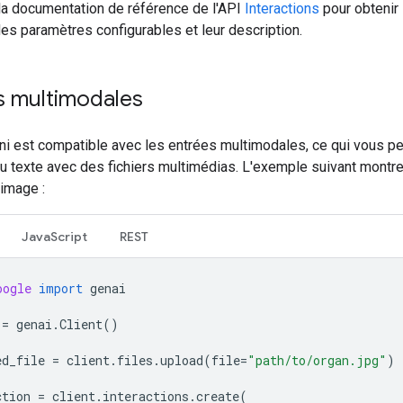
la documentation de référence de l'API
Interactions
pour obtenir l
es paramètres configurables et leur description.
s multimodales
ni est compatible avec les entrées multimodales, ce qui vous p
u texte avec des fichiers multimédias. L'exemple suivant mont
 image :
JavaScript
REST
oogle
import
genai
=
genai
.
Client
()
ed_file
=
client
.
files
.
upload
(
file
=
"path/to/organ.jpg"
)
ction
=
client
.
interactions
.
create
(