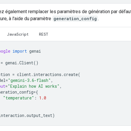
z également remplacer les paramètres de génération par défaut
ure, à l'aide du paramètre
generation_config
.
JavaScript
REST
oogle
import
genai
=
genai
.
Client
()
ction
=
client
.
interactions
.
create
(
del
=
"gemini-3.6-flash"
,
put
=
"Explain how AI works"
,
neration_config
=
{
"temperature"
:
1.0
interaction
.
output_text
)