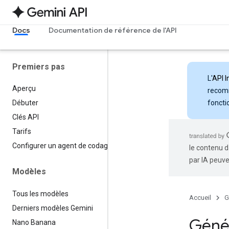
Docs
Documentation de référence de l'API
Premiers pas
L'
API I
Aperçu
recomm
foncti
Débuter
Clés API
Tarifs
Configurer un agent de codage
le contenu d
par IA peuve
Modèles
Tous les modèles
Accueil
G
Derniers modèles Gemini
Génér
Nano Banana