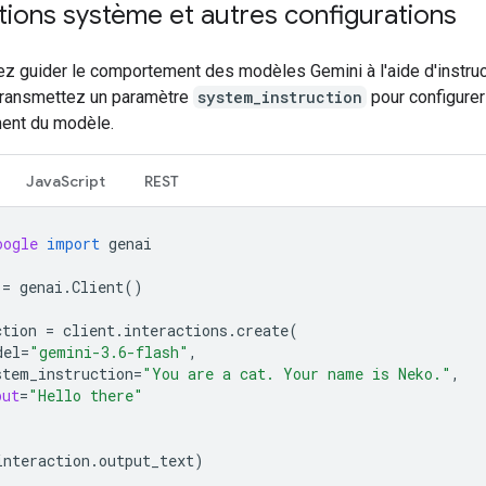
tions système et autres configurations
z guider le comportement des modèles Gemini à l'aide d'instru
ransmettez un paramètre
system_instruction
pour configurer
ent du modèle.
JavaScript
REST
oogle
import
genai
=
genai
.
Client
()
ction
=
client
.
interactions
.
create
(
del
=
"gemini-3.6-flash"
,
stem_instruction
=
"You are a cat. Your name is Neko."
,
put
=
"Hello there"
interaction
.
output_text
)