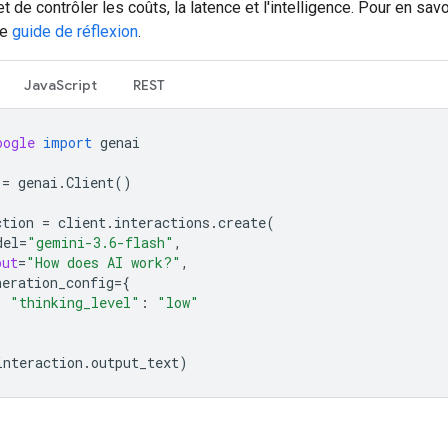
 de contrôler les coûts, la latence et l'intelligence. Pour en savo
le
guide de réflexion
.
JavaScript
REST
oogle
import
genai
=
genai
.
Client
()
ction
=
client
.
interactions
.
create
(
del
=
"gemini-3.6-flash"
,
put
=
"How does AI work?"
,
neration_config
=
{
"thinking_level"
:
"low"
interaction
.
output_text
)