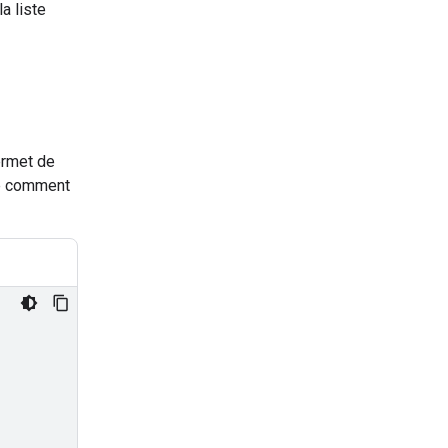
a liste
ermet de
re comment