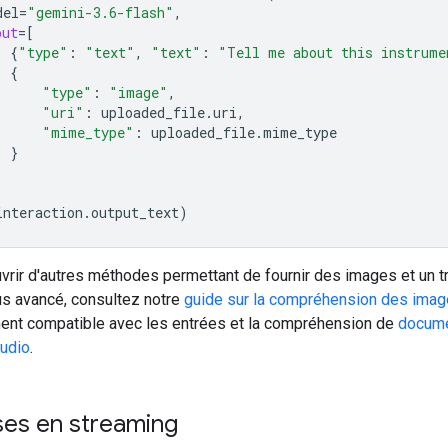
del
=
"gemini-3.6-flash"
,
put
=
[
{
"type"
:
"text"
,
"text"
:
"Tell me about this instrume
{
"type"
:
"image"
,
"uri"
:
uploaded_file
.
uri
,
"mime_type"
:
uploaded_file
.
mime_type
}
interaction
.
output_text
)
vrir d'autres méthodes permettant de fournir des images et un t
us avancé, consultez notre
guide sur la compréhension des ima
ent compatible avec les entrées et la compréhension de
docum
udio
.
es en streaming