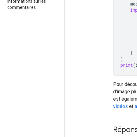
Informations sur les
mo
commentaires
in
]
)
print
(
Pour décou
d'image pl
est égalem
vidéos
et
a
Répons