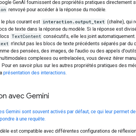
ogle GenAI fournissent des propriétés pratiques directement su
ion
renvoyé pour accéder à la réponse du modèle.
 le plus courant est
interaction.output_text
(chaîne), qui 
ocs de texte dans la réponse du modèle. Si la réponse est divis
blocs
TextContent
consécutifs, elle les joint automatiquement
text
n'inclut pas les blocs de texte précédents séparés par du 
omme des pensées, des images, de l'audio ou des appels d'outils
ultimodales complexes ou entrelacées, vous devez itérer man
. Pour en savoir plus sur les autres propriétés pratiques des mé
la
présentation des interactions
.
ion avec Gemini
s Gemini sont souvent activés par défaut, ce qui leur permet de
épondre à une requête.
èle est compatible avec différentes configurations de réflexion