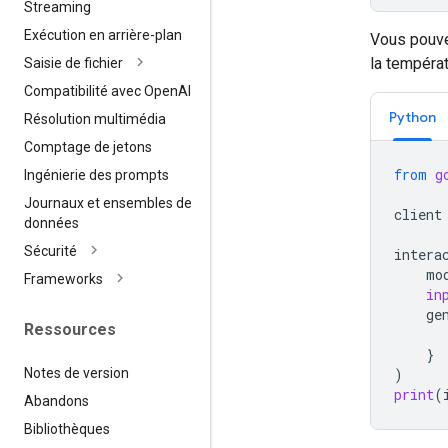
Streaming
Exécution en arrière-plan
Vous pouve
la températ
Saisie de fichier
Compatibilité avec Open
AI
Python
Résolution multimédia
Comptage de jetons
from
g
Ingénierie des prompts
Journaux et ensembles de
client
données
Sécurité
intera
mo
Frameworks
in
ge
Ressources
}
Notes de version
)
print
(
Abandons
Bibliothèques