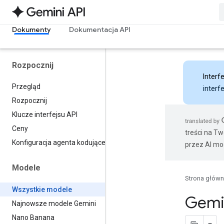
Dokumenty
Dokumentacja API
Rozpocznij
Interfe
Przegląd
interf
Rozpocznij
Klucze interfejsu API
Ceny
treści na T
Konfiguracja agenta kodującego
przez AI mo
Modele
Strona głów
Wszystkie modele
Gemi
Najnowsze modele Gemini
Nano Banana