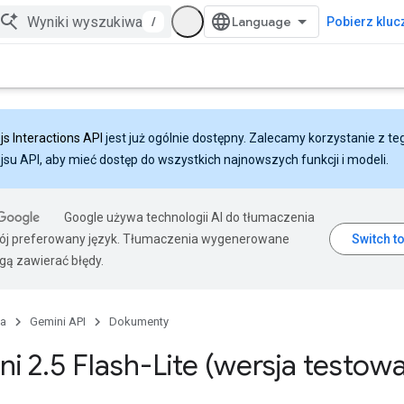
/
Pobierz klucz
js Interactions API
jest już ogólnie dostępny. Zalecamy korzystanie z te
ejsu API, aby mieć dostęp do wszystkich najnowszych funkcji i modeli.
Google używa technologii AI do tłumaczenia
wój preferowany język. Tłumaczenia wygenerowane
gą zawierać błędy.
na
Gemini API
Dokumenty
ni 2
.
5 Flash-Lite (wersja testow