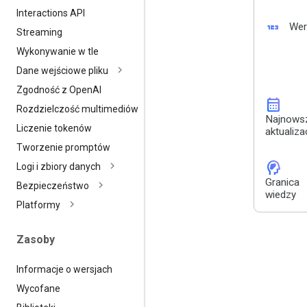
Interactions API
123
Wer
Streaming
Wykonywanie w tle
Dane wejściowe pliku
Zgodność z Open
AI
calendar_month
Rozdzielczość multimediów
Najnows
Liczenie tokenów
aktualiza
Tworzenie promptów
cognition_2
Logi i zbiory danych
Granica
Bezpieczeństwo
wiedzy
Platformy
Zasoby
Informacje o wersjach
Wycofane