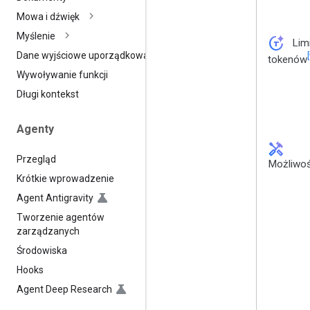
Mowa i dźwięk
Myślenie
token_auto
Lim
Dane wyjściowe uporządkowane
[
tokenów
Wywoływanie funkcji
Długi kontekst
Agenty
handyman
Przegląd
Możliwoś
Krótkie wprowadzenie
Agent Antigravity
Tworzenie agentów
zarządzanych
Środowiska
Hooks
Agent Deep Research