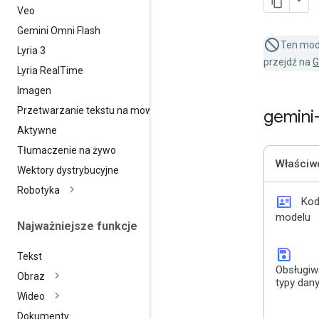
Veo
Gemini Omni Flash
Ten mod
Lyria 3
przejdź na
G
Lyria Real
Time
Imagen
Przetwarzanie tekstu na mowę
gemini
Aktywne
Tłumaczenie na żywo
Właściw
Wektory dystrybucyjne
Robotyka
id_card
Ko
modelu
Najważniejsze funkcje
save
Tekst
Obsługi
Obraz
typy dan
Wideo
Dokumenty