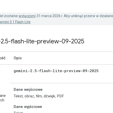
el zostanie
wyłączony
31 marca 2026 r. Aby uniknąć przerw w działaniu
emini 3.1 Flash-Lite
.
-2
.
5-flash-lite-preview-09-2025
ość
Opis
gemini-2
.
5-flash-lite-preview-09-2025
d
Dane wejściowe
wane
Tekst, obraz, film, dźwięk, PDF
ych
Dane wyjściowe