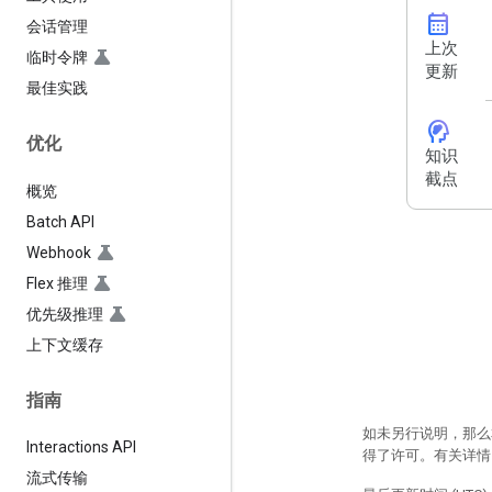
calendar_month
会话管理
上次
临时令牌
更新
最佳实践
cognition_2
优化
知识
截点
概览
Batch API
Webhook
Flex 推理
优先级推理
上下文缓存
指南
如未另行说明，那么
Interactions API
得了许可。有关详
流式传输