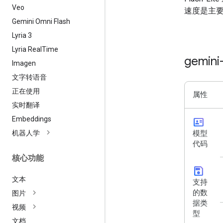
Veo
速度是主
Gemini Omni Flash
Lyria 3
Lyria Real
Time
gemini
Imagen
文字转语音
正在使用
属性
实时翻译
Embeddings
id_card
机器人学
模型
代码
核心功能
save
文本
支持
的数
图片
据类
视频
型
文档