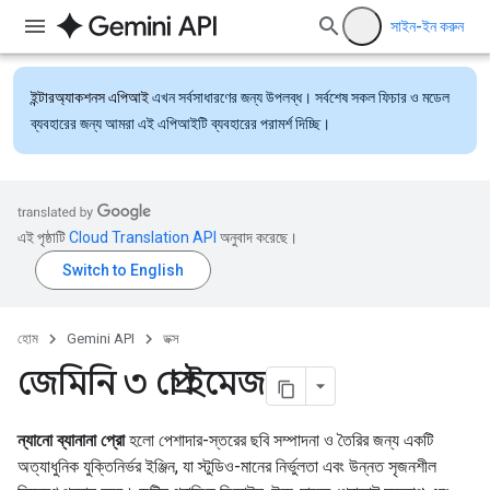
সাইন-ইন করুন
ইন্টারঅ্যাকশনস এপিআই
এখন সর্বসাধারণের জন্য উপলব্ধ। সর্বশেষ সকল ফিচার ও মডেল
ব্যবহারের জন্য আমরা এই এপিআইটি ব্যবহারের পরামর্শ দিচ্ছি।
এই পৃষ্ঠাটি
Cloud Translation API
অনুবাদ করেছে।
হোম
Gemini API
ডক্স
জেমিনি ৩ প্রো ইমেজ
ন্যানো ব্যানানা প্রো
হলো পেশাদার-স্তরের ছবি সম্পাদনা ও তৈরির জন্য একটি
অত্যাধুনিক যুক্তিনির্ভর ইঞ্জিন, যা স্টুডিও-মানের নির্ভুলতা এবং উন্নত সৃজনশীল