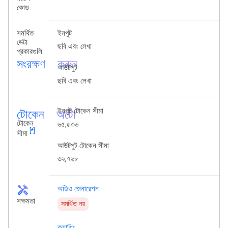
কোড
সমর্থিত
ইনপুট
ডেটা
ছবি এবং লেখা
প্রকারগুলি
সংরক্ষণ করুন
আউটপুট
ছবি এবং লেখা
টোকেন_অটো
ইনপুট টোকেন সীমা
টোকেন
৬৫,৫৩৬
[*]
সীমা
আউটপুট টোকেন সীমা
৩২,৭৬৮
handyman
অডিও জেনারেশন
সক্ষমতা
সমর্থিত নয়
ক্যাশিং