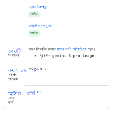
ফ্লেক্স ইনফারেন্স
সমর্থিত
অগ্রাধিকার অনুমান
সমর্থিত
১২৩টি
আরও বিস্তারিত জানতে
মডেল ভার্সন প্যাটার্নগুলো
পড়ুন।
সংস্করণ
gemini-3-pro-image
স্থিতিশীল:
ক্যালেন্ডার_মাস
নভেম্বর ২০২৫
সর্বশেষ
আপডেট
আইডি_কার্ড
মডেল কার্ড
মডেল
কার্ড