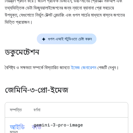
নিয়ন্ত্রণ প্রদান করে। জটিল গ্রাফিক ডিজাইন, উচ্চ-মানের প্রোডাক্ট মকআপ এবং
তথ্যভিত্তিক ডেটা ভিজ্যুয়ালাইজেশনের জন্য ন্যানো ব্যানানা প্রো সবচেয়ে
উপযুক্ত, যেগুলোতে নির্ভুল টেক্সট রেন্ডারিং এবং গুগল সার্চের মাধ্যমে বাস্তব জগতের
ভিত্তি প্রয়োজন।
গুগল এআই স্টুডিওতে চেষ্টা করুন
ডকুমেন্টেশন
বৈশিষ্ট্য ও সক্ষমতা সম্পর্কে বিস্তারিত জানতে
ইমেজ জেনারেশন
পেজটি দেখুন।
জেমিনি-৩-প্রো-ইমেজ
সম্পত্তি
বর্ণনা
আইডি_কার্ড
gemini-3-pro-image
মডেল