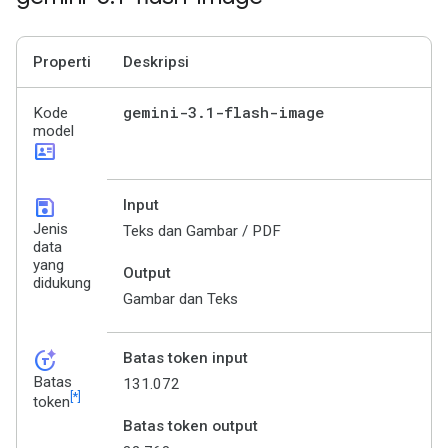
Properti
Deskripsi
gemini-3
.
1-flash-image
Kode
model
id_card
save
Input
Jenis
Teks dan Gambar / PDF
data
yang
Output
didukung
Gambar dan Teks
token_auto
Batas token input
Batas
131.072
[*]
token
Batas token output