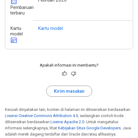
calendar_month
Februari 2026
Pembaruan
terbaru
Kartu
Kartu model
model
id_card
Apakah informasi ini membantu?
Kirim masukan
Kecuali dinyatakan lain, konten di halaman ini dilisensikan berdasarkan
Lisensi Creative Commons Attribution 4.0
, sedangkan contoh kode
dilisensikan berdasarkan
Lisensi Apache 2.0
. Untuk mengetahui
informasi selengkapnya, lihat
Kebijakan Situs Google Developers
. Java
adalah merek dagang terdaftar dari Oracle dan/atau afiliasinya.