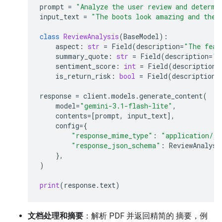
prompt
=
"Analyze the user review and determi
input_text
=
"The boots look amazing and the 
class
ReviewAnalysis
(
BaseModel
):
aspect
:
str
=
Field
(
description
=
"The feat
summary_quote
:
str
=
Field
(
description
=
"T
sentiment_score
:
int
=
Field
(
description
=
is_return_risk
:
bool
=
Field
(
description
=
response
=
client
.
models
.
generate_content
(
model
=
"gemini-3.1-flash-lite"
,
contents
=
[
prompt
,
input_text
],
config
=
{
"response_mime_type"
:
"application/js
"response_json_schema"
:
ReviewAnalysi
},
)
print
(
response
.
text
)
文档处理和摘要
：解析 PDF 并返回精简的 摘要，例