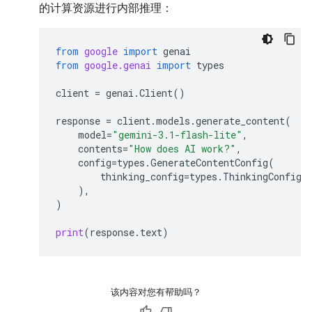
的计算资源进行内部推理：
from
google
import
genai
from
google.genai
import
types
client
=
genai
.
Client
()
response
=
client
.
models
.
generate_content
(
model
=
"gemini-3.1-flash-lite"
,
contents
=
"How does AI work?"
,
config
=
types
.
GenerateContentConfig
(
thinking_config
=
types
.
ThinkingConfig
(
),
)
print
(
response
.
text
)
该内容对您有帮助吗？