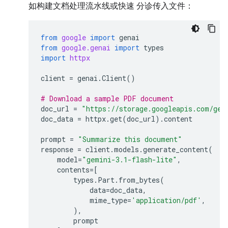
如构建文档处理流水线或快速 分诊传入文件：
from
google
import
genai
from
google.genai
import
types
import
httpx
client
=
genai
.
Client
()
# Download a sample PDF document
doc_url
=
"https://storage.googleapis.com/gen
doc_data
=
httpx
.
get
(
doc_url
)
.
content
prompt
=
"Summarize this document"
response
=
client
.
models
.
generate_content
(
model
=
"gemini-3.1-flash-lite"
,
contents
=
[
types
.
Part
.
from_bytes
(
data
=
doc_data
,
mime_type
=
'application/pdf'
,
),
prompt