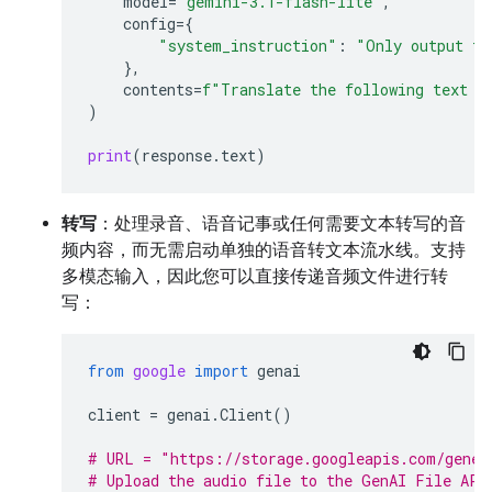
model
=
"gemini-3.1-flash-lite"
,
config
=
{
"system_instruction"
:
"Only output th
},
contents
=
f
"Translate the following text t
)
print
(
response
.
text
)
转写
：处理录音、语音记事或任何需要文本转写的音
频内容，而无需启动单独的语音转文本流水线。支持
多模态输入，因此您可以直接传递音频文件进行转
写：
from
google
import
genai
client
=
genai
.
Client
()
# URL = "https://storage.googleapis.com/gener
# Upload the audio file to the GenAI File API