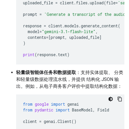
uploaded_file
=
client
.
files
.
upload
(
file
=
'sam
prompt
=
'Generate a transcript of the audio.
response
=
client
.
models
.
generate_content
(
model
=
"gemini-3.1-flash-lite"
,
contents
=
[
prompt
,
uploaded_file
]
)
print
(
response
.
text
)
轻量级智能体任务和数据提取
：支持实体提取、 分类
和轻量级数据处理流水线，并提供 结构化 JSON 输
出。例如，从电子商务客户评价中提取结构化数据：
from
google
import
genai
from
pydantic
import
BaseModel
,
Field
client
=
genai
.
Client
()