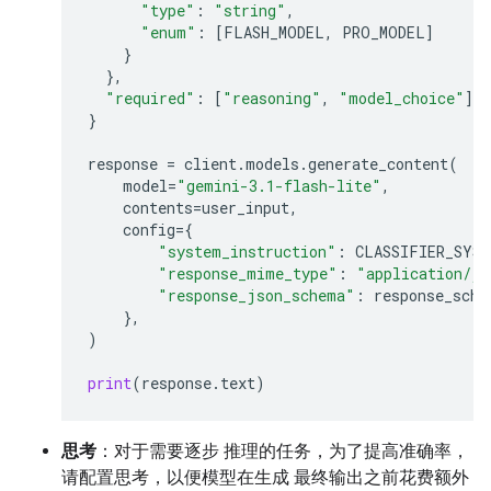
"type"
:
"string"
,
"enum"
:
[
FLASH_MODEL
,
PRO_MODEL
]
}
},
"required"
:
[
"reasoning"
,
"model_choice"
]
}
response
=
client
.
models
.
generate_content
(
model
=
"gemini-3.1-flash-lite"
,
contents
=
user_input
,
config
=
{
"system_instruction"
:
CLASSIFIER_SYS
"response_mime_type"
:
"application/js
"response_json_schema"
:
response_sche
},
)
print
(
response
.
text
)
思考
：对于需要逐步 推理的任务，为了提高准确率，
请配置思考，以便模型在生成 最终输出之前花费额外