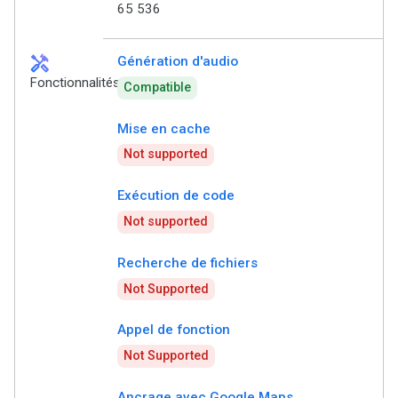
65 536
handyman
Génération d'audio
Fonctionnalités
Compatible
Mise en cache
Not supported
Exécution de code
Not supported
Recherche de fichiers
Not Supported
Appel de fonction
Not Supported
Ancrage avec Google Maps