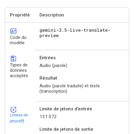
Propriété
Description
id_card
gemini-3
.
5-live-translate-
preview
Code du
modèle
save
Entrées
Types de
Audio (parole)
données
acceptés
Résultat
Audio (parole traduite) et texte
(transcription)
token_auto
Limite de jetons d'entrée
Limites de
131 072
jetons[*]
Limite de jetons de sortie