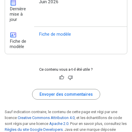
calendar_month
Juin 2026
Dernière
mise à
jour
id_card
Fiche de modèle
Fiche de
modèle
Ce contenu vous a-t-il été utile ?
Envoyer des commentaires
Sauf indication contraire, le contenu de cette page est régi par une
licence
Creative Commons Attribution 4.0
, et les échantillons de code
sont régis par une licence
Apache 2.0
. Pour en savoir plus, consultez les
Règles du site Google Developers
. Java est une marque déposée