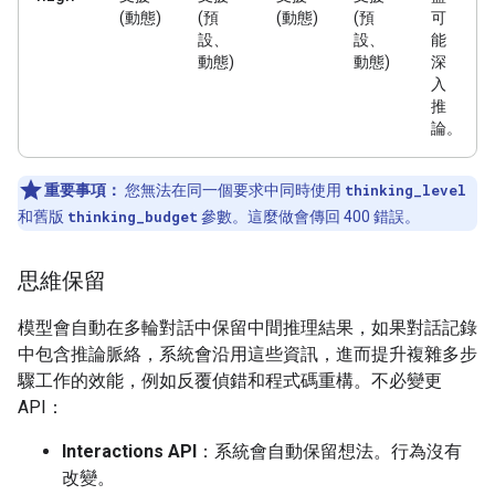
(動態)
(預
(動態)
(預
可
設、
設、
能
動態)
動態)
深
入
推
論。
重要事項：
您無法在同一個要求中同時使用
thinking_level
和舊版
thinking_budget
參數。這麼做會傳回 400 錯誤。
思維保留
模型會自動在多輪對話中保留中間推理結果，如果對話記錄
中包含推論脈絡，系統會沿用這些資訊，進而提升複雜多步
驟工作的效能，例如反覆偵錯和程式碼重構。不必變更
API：
Interactions API
：系統會自動保留想法。行為沒有
改變。