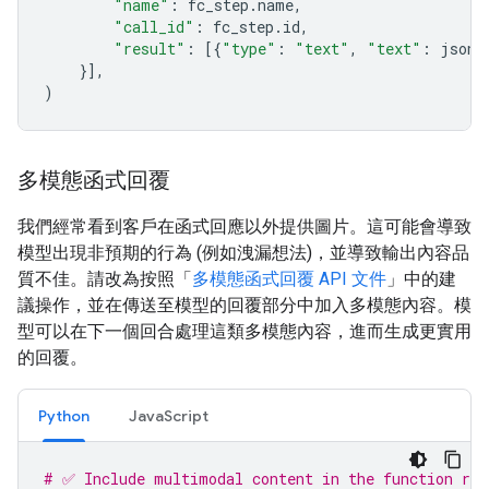
"name"
:
fc_step
.
name
,
"call_id"
:
fc_step
.
id
,
"result"
:
[{
"type"
:
"text"
,
"text"
:
json
.
}],
)
多模態函式回覆
我們經常看到客戶在函式回應以外提供圖片。這可能會導致
模型出現非預期的行為 (例如洩漏想法)，並導致輸出內容品
質不佳。請改為按照「
多模態函式回覆 API 文件
」中的建
議操作，並在傳送至模型的回覆部分中加入多模態內容。模
型可以在下一個回合處理這類多模態內容，進而生成更實用
的回覆。
Python
JavaScript
# ✅ Include multimodal content in the function res