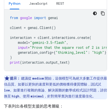
Python
JavaScript
REST
from
google
import
genai
client
=
genai
.
Client
()
interaction
=
client
.
interactions
.
create
(
model
=
"gemini-3.5-flash"
,
input
=
"Prove that the square root of 2 is irra
generation_config
=
{
"thinking_level"
:
"high"
},
)
print
(
interaction
.
output_text
)
提示：
建議從
medium
開始，這個模型可為絕大多數工作提供最
佳品質。如要以更快的速度和更低的價格獲得優質體驗，請試試
low
。如要進行複雜的推論、解決困難的數學或程式設計問題，請切
換至
high
。使用
minimal
，針對簡單查詢進行速度最佳化。
下表列出各模型支援的思考層級：