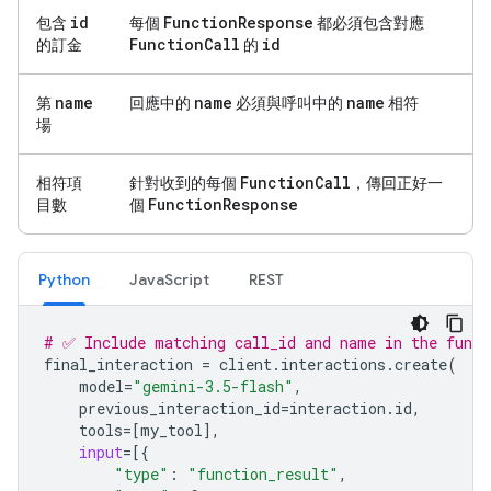
id
Function
Response
包含
每個
都必須包含對應
Function
Call
id
的訂金
的
name
name
name
第
回應中的
必須與呼叫中的
相符
場
Function
Call
相符項
針對收到的每個
，傳回正好一
Function
Response
目數
個
Python
JavaScript
REST
# ✅ Include matching call_id and name in the funct
final_interaction
=
client
.
interactions
.
create
(
model
=
"gemini-3.5-flash"
,
previous_interaction_id
=
interaction
.
id
,
tools
=
[
my_tool
],
input
=
[{
"type"
:
"function_result"
,