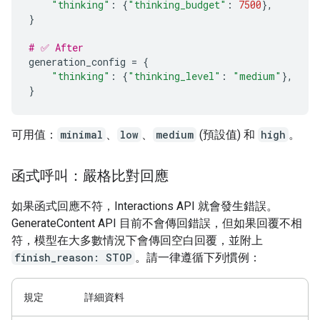
"thinking"
:
{
"thinking_budget"
:
7500
},
}
# ✅ After
generation_config
=
{
"thinking"
:
{
"thinking_level"
:
"medium"
},
}
可用值：
minimal
、
low
、
medium
(預設值) 和
high
。
函式呼叫：嚴格比對回應
如果函式回應不符，Interactions API 就會發生錯誤。
GenerateContent API 目前不會傳回錯誤，但如果回覆不相
符，模型在大多數情況下會傳回空白回覆，並附上
finish_reason: STOP
。請一律遵循下列慣例：
規定
詳細資料