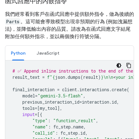
函式回應中的內嵌指令
我們經常看到客戶在函式回應中提供額外指令，做為後續的
Parts
。這可能會導致模型出現非預期的行為 (例如洩漏想
法)，並降低輸出內容的品質。請改為在函式回應文字結尾
附加任何額外指示，並以兩個換行符號分隔。
Python
JavaScript
# ✅ Append inline instructions to the end of the f
result_text
=
f
"
{
json
.
dumps
(
result
)
}
\n\n
<
your inli
final_interaction
=
client
.
interactions
.
create
(
model
=
"gemini-3.5-flash"
,
previous_interaction_id
=
interaction
.
id
,
tools
=
[
my_tool
],
input
=
[{
"type"
:
"function_result"
,
"name"
:
fc_step
.
name
,
"call_id"
:
fc_step
.
id
,