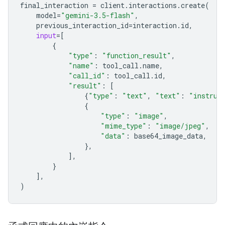
final_interaction
=
client
.
interactions
.
create
(
model
=
"gemini-3.5-flash"
,
previous_interaction_id
=
interaction
.
id
,
input
=
[
{
"type"
:
"function_result"
,
"name"
:
tool_call
.
name
,
"call_id"
:
tool_call
.
id
,
"result"
:
[
{
"type"
:
"text"
,
"text"
:
"instrum
{
"type"
:
"image"
,
"mime_type"
:
"image/jpeg"
,
"data"
:
base64_image_data
,
},
],
}
],
)