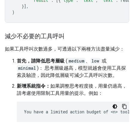
"result"
:
[{
"type"
:
"text"
,
"text"
:
resul
}],
)
減少不必要的工具呼叫
如果工具呼叫次數過多，可透過以下兩種方法盡量減少：
首先，請降低思考層級
(
medium
、
low
或
minimal
)： 思考層級越高，模型就越會使用工具探
索及驗證，因此降低層級可減少工具呼叫次數。
新增系統指令：
如果調整思考程度後，用量仍過高，
請考慮使用限制工具用量的提示。例如：