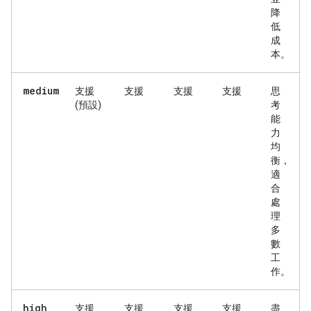
降
低
成
本。
medium
支援
支援
支援
支援
思
(預設)
考
能
力
均
衡，
適
合
處
理
多
數
工
作。
high
支援
支援
支援
支援
盡