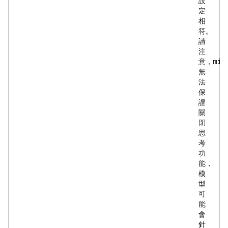
設
定
相
符。
請
注
min
意，
無
法
保
證
關
閉
思
考
功
能，
模
型
可
能
會
針