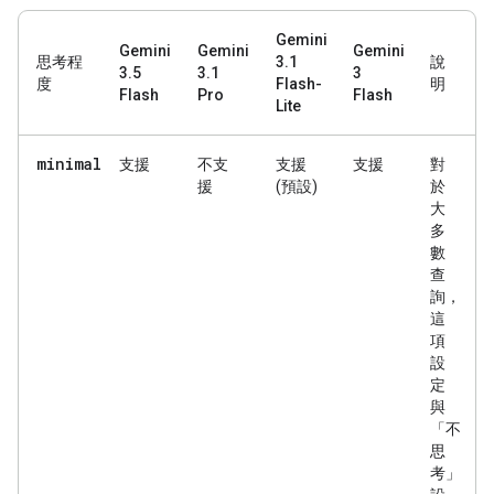
Gemini
Gemini
Gemini
Gemini
思考程
3.1
說
3.5
3.1
3
度
Flash-
明
Flash
Pro
Flash
Lite
minimal
支援
不支
支援
支援
對
援
(預設)
於
大
多
數
查
詢，
這
項
設
定
與
「不
思
考」