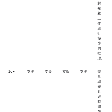
對
複
雜
工
作
進
行
極
少
的
推
理。
low
支援
支援
支援
支援
盡
量
縮
短
延
遲
時
間
並