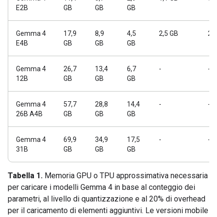
E2B
GB
GB
GB
Gemma 4
17,9
8,9
4,5
2,5 GB
2,
E4B
GB
GB
GB
Gemma 4
26,7
13,4
6,7
-
-
12B
GB
GB
GB
Gemma 4
57,7
28,8
14,4
-
-
26B A4B
GB
GB
GB
Gemma 4
69,9
34,9
17,5
-
-
31B
GB
GB
GB
Tabella 1.
Memoria GPU o TPU approssimativa necessaria
per caricare i modelli Gemma 4 in base al conteggio dei
parametri, al livello di quantizzazione e al 20% di overhead
per il caricamento di elementi aggiuntivi. Le versioni mobile