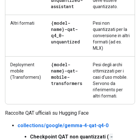
unquantized-
deve essere
assistant
quantizzato.
{model-
Altri formati
Pesi non
name}-qat-
quantizzati per la
q4
_
0-
conversione in altri
unquantized
formati (ad es.
MLX)
{model-
Deployment
Pesi degli archi
name}-qat-
mobile
ottimizzati per i
mobile-
(Transformers)
casi d'uso mobile.
transformers
Servono da
riferimento per
altri formati.
Raccolte QAT ufficiali su Hugging Face
collections/google/gemma-4-qat-q4-0
Checkpoint QAT non quantizzati (
-