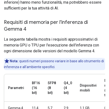
inferiore) hanno meno funzionalità, ma potrebbero essere
sufficienti per la tua attività di AI.
Requisiti di memoria per l'inferenza di
Gemma 4
La seguente tabella mostra i requisiti approssimativi di
memoria GPU o TPU per l'esecuzione dell'inferenza con
ogni dimensione delle versioni del modello Gemma 4.
Nota:
questi numeri possono variare in base allo strumento di
inferenza e all'ambiente specifici.
Di
BF16
SFP8
Q4_0
Dispositivi
mo
Parametri
(16
(8
(4
mobili
(s
bit)
bit)
bit)
tes
Gemma 4
11,4
5,7
2,9
1,1 GB
0,