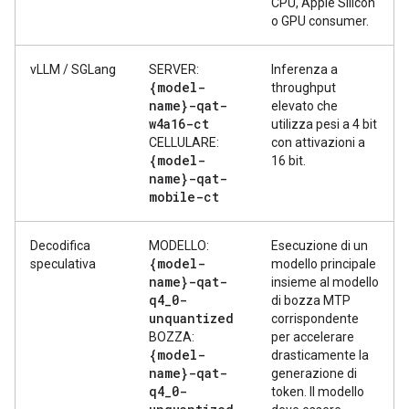
CPU, Apple Silicon
o GPU consumer.
vLLM / SGLang
SERVER:
Inferenza a
{model-
throughput
name}-qat-
elevato che
w4a16-ct
utilizza pesi a 4 bit
CELLULARE:
con attivazioni a
{model-
16 bit.
name}-qat-
mobile-ct
Decodifica
MODELLO:
Esecuzione di un
{model-
speculativa
modello principale
name}-qat-
insieme al modello
q4
_
0-
di bozza MTP
unquantized
corrispondente
BOZZA:
per accelerare
{model-
drasticamente la
name}-qat-
generazione di
q4
_
0-
token. Il modello