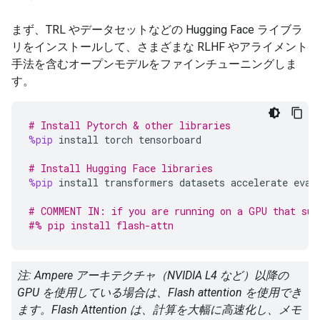
まず、TRL やデータセットなどの Hugging Face ライブラ
リをインストールして、さまざまな RLHF やアライメント
手法を含むオープンモデルをファインチューニングしま
す。
# Install Pytorch & other libraries
%pip
install
torch
tensorboard
# Install Hugging Face libraries
%pip
install
transformers
datasets
accelerate
eval
# COMMENT IN: if you are running on a GPU that sup
#% pip install flash-attn
注: Ampere アーキテクチャ（NVIDIA L4 など）以降の
GPU を使用している場合は、Flash attention を使用でき
ます。Flash Attention は、計算を大幅に高速化し、メモ