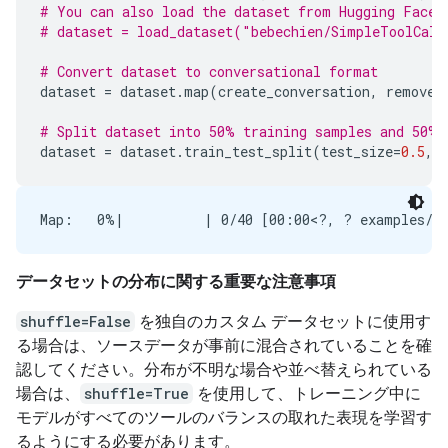
# You can also load the dataset from Hugging Face 
# dataset = load_dataset("bebechien/SimpleToolCall
# Convert dataset to conversational format
dataset
=
dataset
.
map
(
create_conversation
,
remove_
# Split dataset into 50% training samples and 50% 
dataset
=
dataset
.
train_test_split
(
test_size
=
0.5
,
データセットの分布に関する重要な注意事項
shuffle=False
を独自のカスタム データセットに使用す
る場合は、ソースデータが事前に混合されていることを確
認してください。分布が不明な場合や並べ替えられている
場合は、
shuffle=True
を使用して、トレーニング中に
モデルがすべてのツールのバランスの取れた表現を学習す
るようにする必要があります。