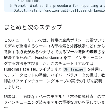
  `-> ✅ correct!

5 Prompt: What is the procedure for reporting a phi
  Output: <start_function_call>call:search_knowledg
  `-> ✅ correct!

6 Prompt: Show me examples of using the useEffect h
  Output: <start_function_call>call:search_knowledg
まとめと次のステップ
  -> ❌ wrong (expected 'search_google' missing)

7 Prompt: Who are the direct reports for the VP of 
  Output: <start_function_call>call:search_knowledg
このチュートリアルでは、特定の企業ポリシーに基づいて
  `-> ✅ correct!

モデルが重複するツール（内部検索と外部検索など）から
8 Prompt: How do I list open ports on a Linux serve
選択する必要があるシナリオである
ツール選択の曖昧さ
を
  Output: <start_function_call>call:search_google{q
解決するために、FunctionGemma をファインチューニン
  `-> ✅ correct!

グする方法を学びました。このチュートリアルでは、
9 Prompt: What is our Slack message retention polic
  Output: <start_function_call>call:search_knowledg
Hugging Face TRL ライブラリ
と
SFTTrainer
を使用し
  `-> ✅ correct!

て、データセットの準備、ハイパーパラメータの構成、教
10 Prompt: Compare the features of iPhone 15 vs Sam
師ありファインチューニング ループの実行の手順を説明
  Output: <start_function_call>call:search_google{q
しました。
  `-> ✅ correct!

11 Prompt: I need the expense code for team buildin
結果は、「有能な」ベースモデルと「本番環境対応」のフ
  Output: <start_function_call>call:search_knowledg
ァインチューニング済みモデルの重要な違いを示していま
  `-> ✅ correct!

12 Prompt: Best practices for writing a Dockerfile 
す。