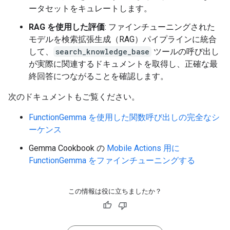
  `-> ✅ correct!

ータセットをキュレートします。
20 Prompt: Tutorial on SQL window functions.

  Output: <start_function_call>call:search_knowledg
RAG を使用した評価
: ファインチューニングされた
  -> ❌ wrong (expected 'search_google' missing)

モデルを検索拡張生成（RAG）パイプラインに統合
して、
search_knowledge_base
ツールの呼び出し
が実際に関連するドキュメントを取得し、正確な最
終回答につながることを確認します。
次のドキュメントもご覧ください。
FunctionGemma を使用した関数呼び出しの完全なシ
ーケンス
Gemma Cookbook の
Mobile Actions 用に
FunctionGemma をファインチューニングする
この情報は役に立ちましたか？