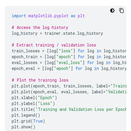
import
matplotlib.pyplot
as
plt
# Access the log history
log_history
=
trainer
.
state
.
log_history
# Extract training / validation loss
train_losses
=
[
log
[
"loss"
]
for
log
in
log_history
epoch_train
=
[
log
[
"epoch"
]
for
log
in
log_history
eval_losses
=
[
log
[
"eval_loss"
]
for
log
in
log_his
epoch_eval
=
[
log
[
"epoch"
]
for
log
in
log_history
# Plot the training loss
plt
.
plot
(
epoch_train
,
train_losses
,
label
=
"Trainin
plt
.
plot
(
epoch_eval
,
eval_losses
,
label
=
"Validatio
plt
.
xlabel
(
"Epoch"
)
plt
.
ylabel
(
"Loss"
)
plt
.
title
(
"Training and Validation Loss per Epoch"
plt
.
legend
()
plt
.
grid
(
True
)
plt
.
show
()