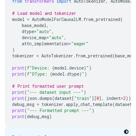
from
transformers
import
AutoTokenizer
,
AutoModelF
# Load model and tokenizer
model
=
AutoModelForCausalLM
.
from_pretrained
(
base_model
,
dtype
=
"auto"
,
device_map
=
"auto"
,
attn_implementation
=
"eager"
)
tokenizer
=
AutoTokenizer
.
from_pretrained
(
base_mod
print
(
f
"Device: 
{
model
.
device
}
"
)
print
(
f
"DType: 
{
model
.
dtype
}
"
)
# Print formatted user prompt
print
(
"--- dataset input ---"
)
print
(
json
.
dumps
(
dataset
[
"train"
][
0
],
indent
=
2
))
debug_msg
=
tokenizer
.
apply_chat_template
(
dataset
[
print
(
"--- Formatted prompt ---"
)
print
(
debug_msg
)