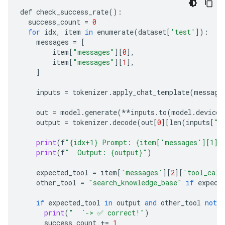
            },

def
check_success_rate
():
            "name": "search_knowledge_base"

success_count
=
0
          },

for
idx
,
item
in
enumerate
(
dataset
[
'test'
]):
          "type": "function"

messages
=
[
        }

item
[
"messages"
][
0
],
      ]

item
[
"messages"
][
1
],
    }

]
  ],

  "tools": [

inputs
=
tokenizer
.
apply_chat_template
(
message
    {

      "function": {

out
=
model
.
generate
(
**
inputs
.
to
(
model
.
device
)
        "description": "Search internal company doc
output
=
tokenizer
.
decode
(
out
[
0
][
len
(
inputs
[
"i
        "name": "search_knowledge_base",

        "parameters": {

print
(
f
"{idx+1} Prompt: {item['messages'][1][
          "properties": {

print
(
f
"  Output: {output}"
)
            "query": {

              "description": "query string",

expected_tool
=
item
[
'messages'
][
2
][
'tool_call
              "type": "string"

other_tool
=
"search_knowledge_base"
if
expect
            }

          },

if
expected_tool
in
output
and
other_tool
not
i
          "required": [

print
(
"  `-> ✅ correct!"
)
            "query"

success_count
+=
1