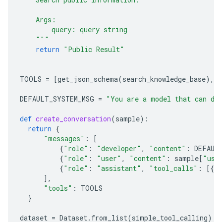
    Args:
        query: query string
    """
return
"Public Result"
TOOLS
=
[
get_json_schema
(
search_knowledge_base
),
DEFAULT_SYSTEM_MSG
=
"You are a model that can do 
def
create_conversation
(
sample
):
return
{
"messages"
:
[
{
"role"
:
"developer"
,
"content"
:
DEFAUL
{
"role"
:
"user"
,
"content"
:
sample
[
"use
{
"role"
:
"assistant"
,
"tool_calls"
:
[{
"
],
"tools"
:
TOOLS
}
dataset
=
Dataset
.
from_list
(
simple_tool_calling
)