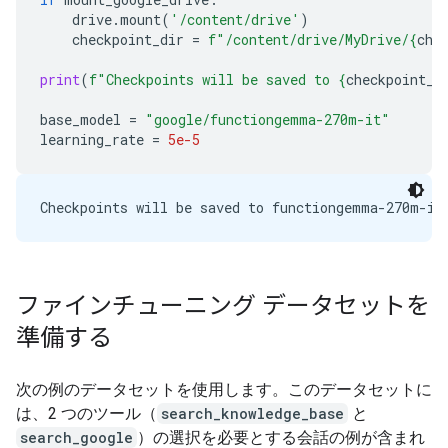
drive
.
mount
(
'/content/drive'
)
checkpoint_dir
=
f
"/content/drive/MyDrive/
{
che
print
(
f
"Checkpoints will be saved to 
{
checkpoint_d
base_model
=
"google/functiongemma-270m-it"
learning_rate
=
5e-5
ファインチューニング データセットを
準備する
次の例のデータセットを使用します。このデータセットに
は、2 つのツール（
search_knowledge_base
と
search_google
）の選択を必要とする会話の例が含まれ