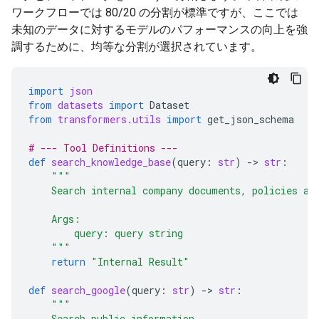
ワークフローでは 80/20 の分割が標準ですが、ここでは
未知のデータに対するモデルのパフォーマンスの向上を強
調するために、均等な分割が選択されています。
import
json
from
datasets
import
Dataset
from
transformers.utils
import
get_json_schema
# --- Tool Definitions ---
def
search_knowledge_base
(
query
:
str
)
-
> 
str
:
"""
    Search internal company documents, policies an
    Args:
        query: query string
    """
return
"Internal Result"
def
search_google
(
query
:
str
)
-
> 
str
:
"""
    Search public information.