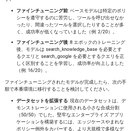
  Output: <start_function_call>call:search_knowledg
  -> ❌ wrong (expected 'search_google' missing)

ファインチューニング前
: ベースモデルは特定のポリ
13 Prompt: How do I request a new monitor setup?

シーを遵守するのに苦労し、ツールを呼び出せなか
  Output: <start_function_call>call:search_knowledg
ったり、間違ったツールを選択したりすることが多
  `-> ✅ correct!

く、成功率が低くなっていました（例: 2/20）。
14 Prompt: What is the difference between VLOOKUP 
  Output: <start_function_call>call:search_google{
ファインチューニング後
: 8 エポックのトレーニング
  `-> ✅ correct!

後、モデルは search_knowledge_base を必要とす
15 Prompt: Find the onboarding checklist for new en
るクエリと search_google を必要とするクエリを正
  Output: <start_function_call>call:search_knowledg
  `-> ✅ correct!

しく区別することを学習し、成功率が向上しました
16 Prompt: What are the latest release notes for th
（例: 16/20）。
  Output: <start_function_call>call:search_google{q
  `-> ✅ correct!

ファインチューニングされたモデルが完成したら、次の手
17 Prompt: Do we have preferred hotel partners in P
順で本番環境に移行することを検討してください。
  Output: <start_function_call>call:search_knowledg
  `-> ✅ correct!

データセットを拡張する
: 現在のデータセットは、デ
18 Prompt: How to undo the last git commit but keep
モンストレーションに使用される小さな合成分割
  Output: <start_function_call>call:search_knowledg
（50/50）でした。堅牢なエンタープライズ アプリ
  -> ❌ wrong (expected 'search_google' missing)

19 Prompt: What is the process for creating a new J
ケーションを構築するには、エッジケースやまれな
  Output: <start_function_call>call:search_knowledg
ポリシー例外をカバーする、より大規模で多様なデ