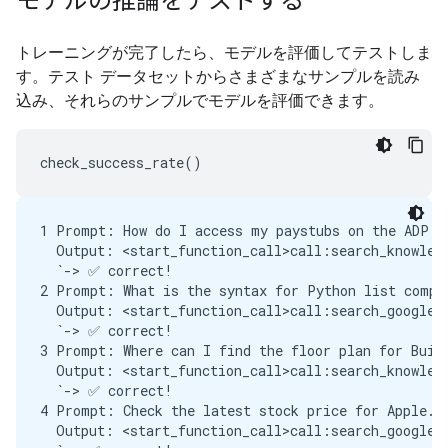
モデルの推論をテストする
トレーニングが完了したら、モデルを評価してテストしま
す。テスト データセットからさまざまなサンプルを読み
込み、それらのサンプルでモデルを評価できます。
1 Prompt: How do I access my paystubs on the ADP po
  Output: <start_function_call>call:search_knowledg
  `-> ✅ correct!

2 Prompt: What is the syntax for Python list compre
  Output: <start_function_call>call:search_google{q
  `-> ✅ correct!

3 Prompt: Where can I find the floor plan for Build
  Output: <start_function_call>call:search_knowledg
  `-> ✅ correct!

4 Prompt: Check the latest stock price for Apple.

  Output: <start_function_call>call:search_google{q