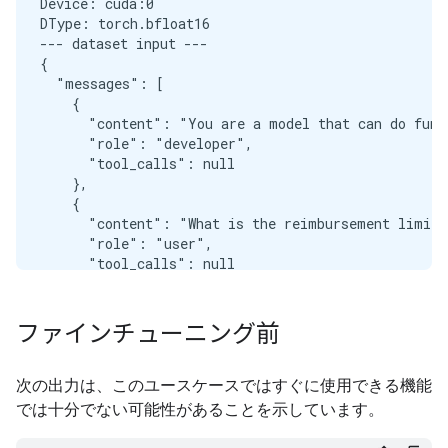
Device: cuda:0

DType: torch.bfloat16

--- dataset input ---

{

  "messages": [

    {

      "content": "You are a model that can do funct
      "role": "developer",

      "tool_calls": null

    },

    {

      "content": "What is the reimbursement limit 
      "role": "user",

      "tool_calls": null

    },

    {

      "content": null,

ファインチューニング前
      "role": "assistant",

      "tool_calls": [

        {

次の出力は、このユースケースではすぐに使用できる機能
          "function": {

では十分でない可能性があることを示しています。
            "arguments": {

              "query": "travel meal reimbursement 