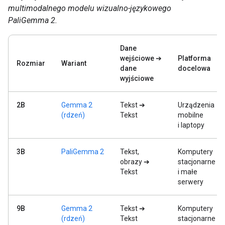
multimodalnego modelu wizualno-językowego
PaliGemma 2.
Dane
wejściowe ➔
Platforma
Rozmiar
Wariant
dane
docelowa
wyjściowe
2B
Gemma 2
Tekst ➔
Urządzenia
(rdzeń)
Tekst
mobilne
i laptopy
3B
PaliGemma 2
Tekst,
Komputery
obrazy ➔
stacjonarne
Tekst
i małe
serwery
9B
Gemma 2
Tekst ➔
Komputery
(rdzeń)
Tekst
stacjonarne