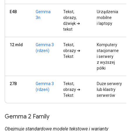
E4B
Gemma
Tekst,
Urządzenia
3n
obrazy,
mobilne
dźwięk ➔
i laptopy
tekst
12 mld
Gemma 3
Tekst,
Komputery
(rdzeń)
obrazy ➔
stacjonarne
Tekst
i serwery
z wyższej
półki
27B
Gemma 3
Tekst,
Duże serwery
(rdzeń)
obrazy ➔
lub klastry
Tekst
serwerów
Gemma 2 Family
Obejmuje standardowe modele tekstowe i warianty