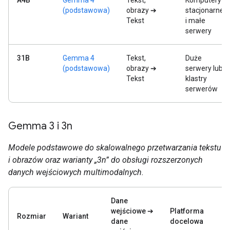
A4B
Gemma 4
Tekst,
Komputery
(podstawowa)
obrazy ➔
stacjonarne
Tekst
i małe
serwery
31B
Gemma 4
Tekst,
Duże
(podstawowa)
obrazy ➔
serwery lub
Tekst
klastry
serwerów
Gemma 3 i 3n
Modele podstawowe do skalowalnego przetwarzania tekstu
i obrazów oraz warianty „3n” do obsługi rozszerzonych
danych wejściowych multimodalnych.
Dane
wejściowe ➔
Platforma
Rozmiar
Wariant
dane
docelowa