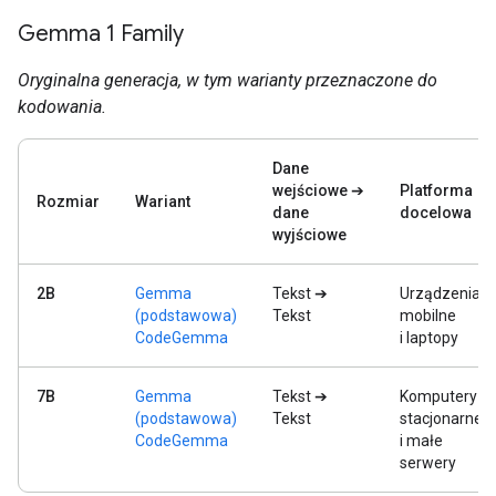
Gemma 1 Family
Oryginalna generacja, w tym warianty przeznaczone do
kodowania.
Dane
wejściowe ➔
Platforma
Rozmiar
Wariant
dane
docelowa
wyjściowe
2B
Gemma
Tekst ➔
Urządzenia
(podstawowa)
Tekst
mobilne
CodeGemma
i laptopy
7B
Gemma
Tekst ➔
Komputery
(podstawowa)
Tekst
stacjonarne
CodeGemma
i małe
serwery