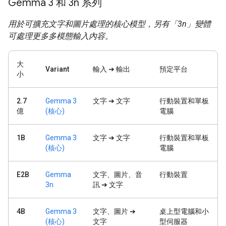
Gemma 3 和 3n 系列
用於可擴充文字和圖片處理的核心模型，另有「3n」變體
可處理更多多模態輸入內容。
大
Variant
輸入 ➔ 輸出
預定平台
小
2.7
Gemma 3
文字 ➔ 文字
行動裝置和單板
億
(核心)
電腦
1B
Gemma 3
文字 ➔ 文字
行動裝置和單板
(核心)
電腦
E2B
Gemma
文字、圖片、音
行動裝置
3n
訊 ➔ 文字
4B
Gemma 3
文字、圖片 ➔
桌上型電腦和小
(核心)
文字
型伺服器