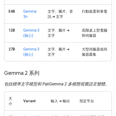
E4B
Gemma
文字、圖片、音
行動裝置和筆電
3n
訊 ➔ 文字
12B
Gemma 3
文字、圖片 ➔
高階桌上型電腦
(核心)
文字
和伺服器
27B
Gemma 3
文字、圖片 ➔
大型伺服器或伺
(核心)
文字
服器叢集
Gemma 2 系列
包括標準文字模型和 PaliGemma 2 多模態視覺語言變體。
大
Variant
輸入 ➔ 輸出
預定平台
小