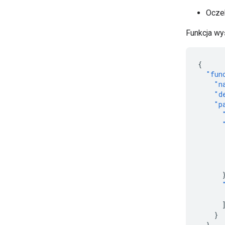
Ocze
Funkcja wy
{
"fun
"n
"d
"p
}
}