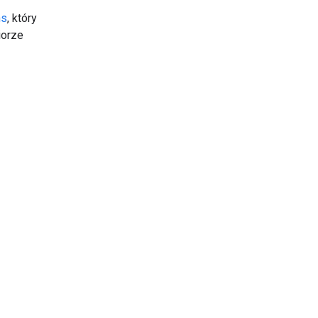
ns
, który
iorze