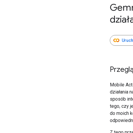
Gemm
dział
Uruch
Przegl
Mobile Act
działania 
sposób inte
tego, czy j
do moich ko
odpowiedni
Z tego prz