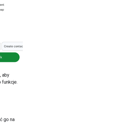
, aby
 funkcje.
ć go na