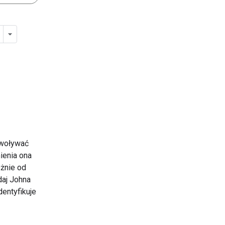
ywoływać
ienia ona
eżnie od
daj Johna
dentyfikuje