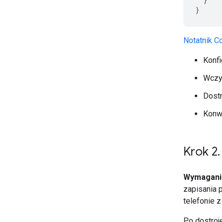
}
Notatnik C
Konf
Wczyt
Dost
Konw
Krok 2
.
Wymagani
zapisania 
telefonie 
Po dostroj