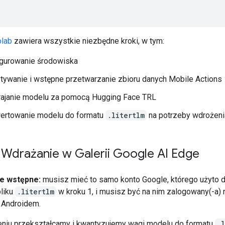
olab
zawiera wszystkie niezbędne kroki, w tym:
igurowanie środowiska
ywanie i wstępne przetwarzanie zbioru danych Mobile Actions
rajanie modelu za pomocą Hugging Face TRL
ertowanie modelu do formatu
.litertlm
na potrzeby wdrożeni
Wdrażanie w Galerii Google AI Edge
e wstępne:
musisz mieć to samo konto Google, którego użyto 
pliku
.litertlm
w kroku 1, i musisz być na nim zalogowany(-a) 
z Androidem.
eniu przekształcamy i kwantyzujemy wagi modelu do formatu
.