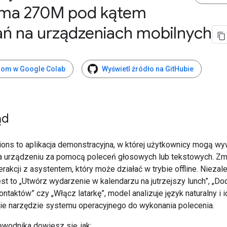
a 270M pod kątem
ań na urządzeniach mobilnych
om w Google Colab
Wyświetl źródło na GitHubie
ąd
ions to aplikacja demonstracyjna, w której użytkownicy mogą w
na urządzeniu za pomocą poleceń głosowych lub tekstowych. Zm
rakcji z asystentem, który może działać w trybie offline. Niezal
est to „Utwórz wydarzenie w kalendarzu na jutrzejszy lunch”, „Do
ntaktów” czy „Włącz latarkę”, model analizuje język naturalny i i
e narzędzie systemu operacyjnego do wykonania polecenia.
ewodnika dowiesz się, jak: