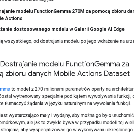
rajanie modelu FunctionGemma 270M za pomocą zbioru da
le Actions
żanie dostosowanego modelu w Galerii Google AI Edge
ę wszystkiego, od dostrajania modelu po jego wdrażanie na urz
Dostrajanie modelu Function
Gemma za
 zbioru danych Mobile Actions Dataset
emma
to model z 270 milionami parametrów oparty na architektu
ostał wytrenowany specjalnie pod kątem wywoływania funkcji, d
 tłumaczyć żądania w języku naturalnym na wywołania funkcji.
jest wystarczająco mały i wydajny, aby można go było uruchomić
komórkowym, ale jak to zwykle bywa w przypadku modeli tej wiel
trojenia, aby wyspecjalizować go w wykonywaniu określonego 