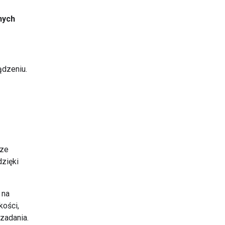
nych
ądzeniu.
rze
zięki
 na
kości,
zadania.