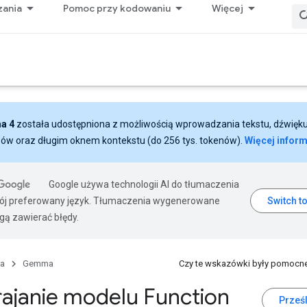
zania
Pomoc przy kodowaniu
Więcej
a 4
została udostępniona z możliwością wprowadzania tekstu, dźwięk
zów oraz długim oknem kontekstu (do 256 tys. tokenów).
Więcej inform
Google używa technologii AI do tłumaczenia
wój preferowany język. Tłumaczenia wygenerowane
gą zawierać błędy.
na
Gemma
Czy te wskazówki były pomocn
ajanie modelu Function
Prześl