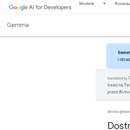
Modele
Rozwią
Gemma
Gemm
i obra
treści na T
przez AI mo
Strona głów
Dostr