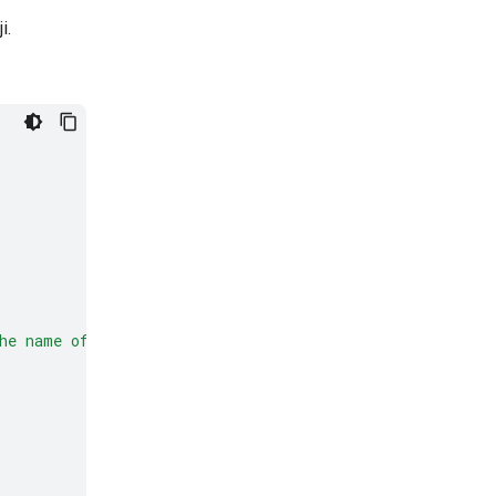
i.
he name of a place, a business, or an address."