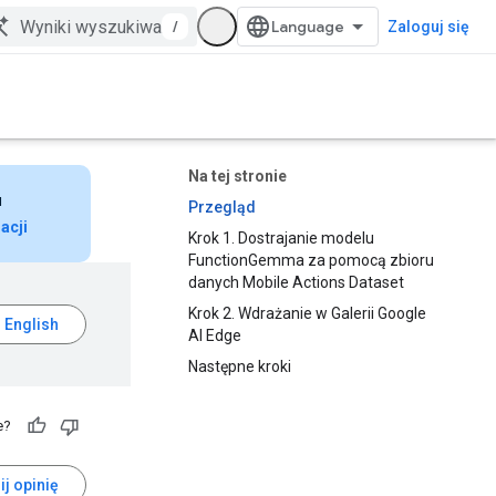
/
Zaloguj się
Na tej stronie
u
Przegląd
acji
Krok 1. Dostrajanie modelu
FunctionGemma za pomocą zbioru
danych Mobile Actions Dataset
Krok 2. Wdrażanie w Galerii Google
AI Edge
Następne kroki
e?
ij opinię