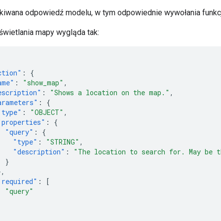
kiwana odpowiedź modelu, w tym odpowiednie wywołania funkcj
świetlania mapy wygląda tak:
ction"
:
{
ame"
:
"show_map"
,
escription"
:
"Shows a location on the map."
,
arameters"
:
{
"type"
:
"OBJECT"
,
"properties"
:
{
"query"
:
{
"type"
:
"STRING"
,
"description"
:
"The location to search for. May be t
}
},
"required"
:
[
"query"
]