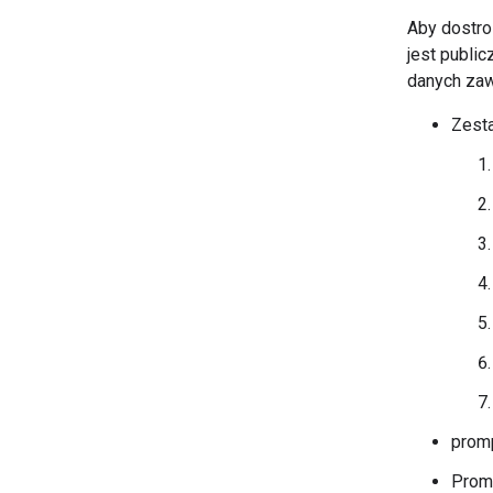
Aby dostr
jest publi
danych zaw
Zesta
promp
Promp