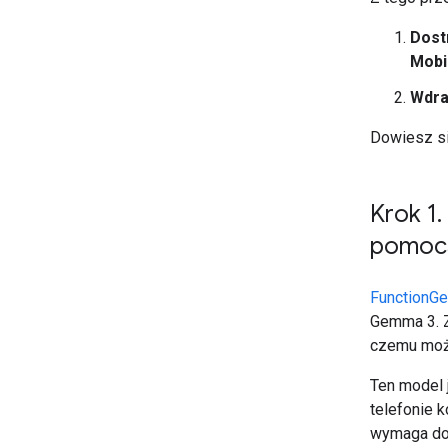
Dost
Mobi
Wdra
Dowiesz si
Krok 1
.
pomocą
FunctionG
Gemma 3. Z
czemu może
Ten model 
telefonie 
wymaga dos