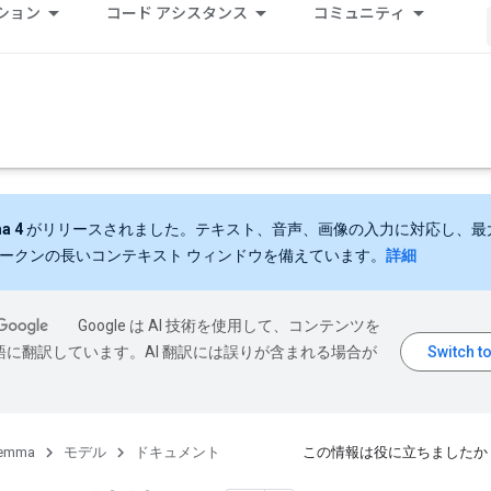
ション
コード アシスタンス
コミュニティ
a 4
がリリースされました。テキスト、音声、画像の入力に対応し、最大 
 トークンの長いコンテキスト ウィンドウを備えています。
詳細
Google は AI 技術を使用して、コンテンツを
語に翻訳しています。AI 翻訳には誤りが含まれる場合が
emma
モデル
ドキュメント
この情報は役に立ちましたか