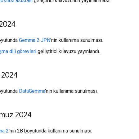
postası asistanı
geliştirici kılavuzunun yayınlanması.
 2024
oyutunda
Gemma 2 JPN
'nin kullanıma sunulması.
ma dili görevleri
geliştirici kılavuzu yayınlandı.
l 2024
oyutunda
DataGemma
'nın kullanıma sunulması.
muz 2024
a 2
'nin 2B boyutunda kullanıma sunulması.