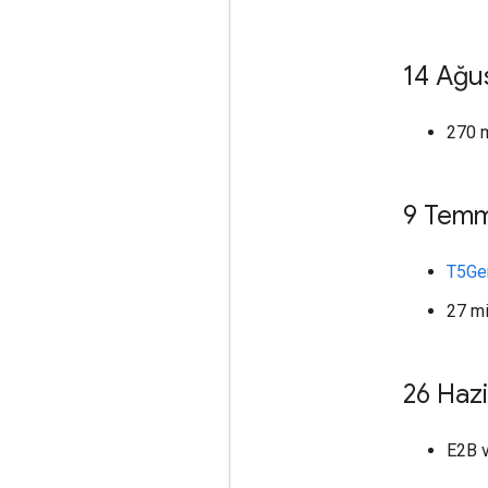
14 Ağu
270 m
9 Temm
T5G
27 mi
26 Haz
E2B v