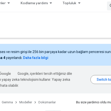
ler
Kodlama yardımı
Topluluk
 ses ve resim girişi ile 256 bin parçaya kadar uzun bağlam penceresi su
a 4
yayınlandı.
Daha fazla bilgi
Google, içerikleri tercih ettiğiniz dile
n yapay zeka teknolojisini kullanır. Yapay zeka
hata olabilir.
Gemma
Modeller
Dokümanlar
Bu size yardımcı oldu m