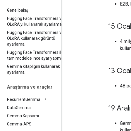
E2B, 
Genel bakış
Hugging Face Transformers ve
QLo
RA'yı kullanarak ayarlama
15 Oca
Hugging Face Transformers ve
QLo
RA kullanarak görüntü
4 mil
ayarlama
kulla
Hugging Face Transformers ile
tam modelde ince ayar yapma
Gemma kitaplığını kullanarak
13 Oca
ayarlama
4B p
Araştırma ve araçlar
Recurrent
Gemma
19 Aral
Data
Gemma
Gemma Kapsamı
Gemma
Gemma-APS
kulla