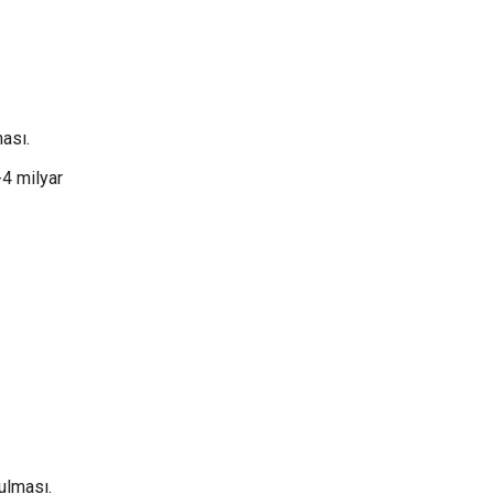
ası.
-4 milyar
ulması.