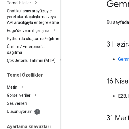
Gemm
Temel bilgiler
Chat kullanıcı arayüzüyle
yerel olarak çalıştırma veya
Bu sayfada,
API aracılığıyla entegre etme
Edge'de verimli çalışma
Python'da oluşturma
/
eğitme
3 Hazi
Üretim
/
Enterprise'a
dağıtma
Gemm
Çok Jetonlu Tahmin (MTP)
Temel Özellikler
16 Nis
Metin
Görsel veriler
E2B, 
Ses verileri
Düşünüyorum
31 Mar
Ayarlama kılavuzları