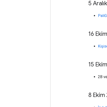
5 Aralı
Pali
16 Eki
Kişis
15 Eki
2B ve
8 Ekim