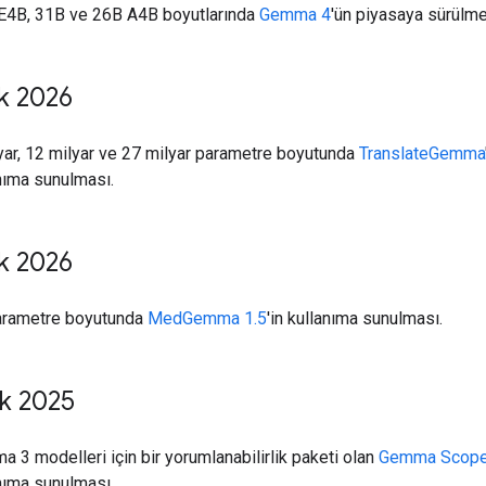
E4B, 31B ve 26B A4B boyutlarında
Gemma 4
'ün piyasaya sürülme
k 2026
yar, 12 milyar ve 27 milyar parametre boyutunda
TranslateGemma
nıma sunulması.
k 2026
arametre boyutunda
MedGemma 1.5
'in kullanıma sunulması.
ık 2025
 3 modelleri için bir yorumlanabilirlik paketi olan
Gemma Scope
nıma sunulması.