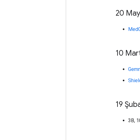
20 May
Med
10 Mar
Gemm
Shie
19 Şub
3B, 1