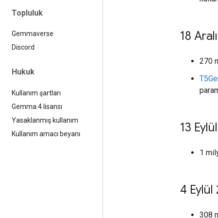
Topluluk
18 Aral
Gemmaverse
Discord
270 
Hukuk
T5Ge
param
Kullanım şartları
Gemma 4 lisansı
Yasaklanmış kullanım
13 Eylü
Kullanım amacı beyanı
1 mil
4 Eylül
308 