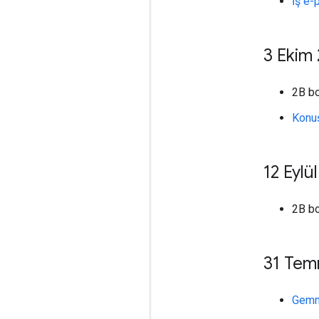
İş e-
3 Ekim
2B b
Konuş
12 Eylü
2B b
31 Tem
Gemm