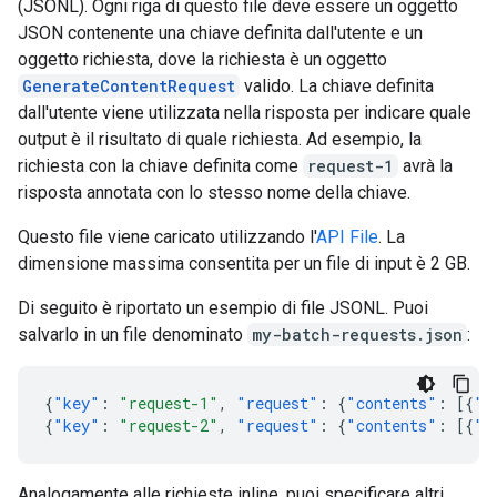
(JSONL). Ogni riga di questo file deve essere un oggetto
JSON contenente una chiave definita dall'utente e un
oggetto richiesta, dove la richiesta è un oggetto
GenerateContentRequest
valido. La chiave definita
dall'utente viene utilizzata nella risposta per indicare quale
output è il risultato di quale richiesta. Ad esempio, la
richiesta con la chiave definita come
request-1
avrà la
risposta annotata con lo stesso nome della chiave.
Questo file viene caricato utilizzando l'
API File
. La
dimensione massima consentita per un file di input è 2 GB.
Di seguito è riportato un esempio di file JSONL. Puoi
salvarlo in un file denominato
my-batch-requests.json
:
{
"key"
:
"request-1"
,
"request"
:
{
"contents"
:
[{
"p
{
"key"
:
"request-2"
,
"request"
:
{
"contents"
:
[{
"p
Analogamente alle richieste inline, puoi specificare altri