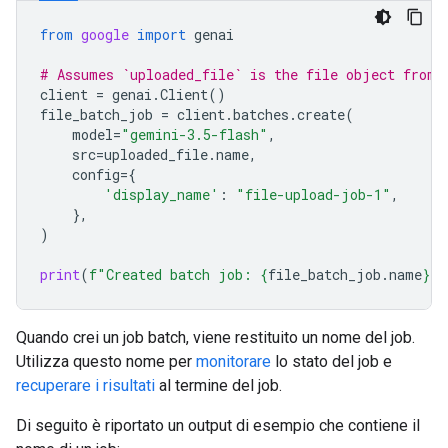
from
google
import
genai
# Assumes `uploaded_file` is the file object from 
client
=
genai
.
Client
()
file_batch_job
=
client
.
batches
.
create
(
model
=
"gemini-3.5-flash"
,
src
=
uploaded_file
.
name
,
config
=
{
'display_name'
:
"file-upload-job-1"
,
},
)
print
(
f
"Created batch job: 
{
file_batch_job
.
name
}
"
)
Quando crei un job batch, viene restituito un nome del job.
Utilizza questo nome per
monitorare
lo stato del job e
recuperare i risultati
al termine del job.
Di seguito è riportato un output di esempio che contiene il