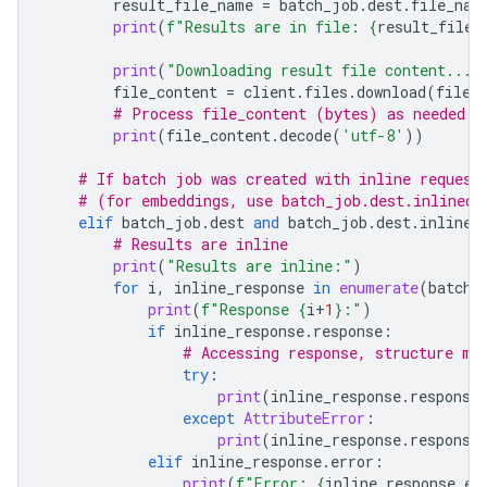
result_file_name
=
batch_job
.
dest
.
file_nam
print
(
f
"Results are in file: 
{
result_file_
print
(
"Downloading result file content..."
file_content
=
client
.
files
.
download
(
file
=
# Process file_content (bytes) as needed
print
(
file_content
.
decode
(
'utf-8'
))
# If batch job was created with inline request
# (for embeddings, use batch_job.dest.inlined_
elif
batch_job
.
dest
and
batch_job
.
dest
.
inlined
# Results are inline
print
(
"Results are inline:"
)
for
i
,
inline_response
in
enumerate
(
batch_
print
(
f
"Response 
{
i
+
1
}
:"
)
if
inline_response
.
response
:
# Accessing response, structure ma
try
:
print
(
inline_response
.
response
except
AttributeError
:
print
(
inline_response
.
response
elif
inline_response
.
error
:
print
(
f
"Error: 
{
inline_response
.
er