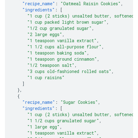
"recipe_name"
:
"Oatmeal Raisin Cookies"
,
"ingredients"
:
[
"1 cup (2 sticks) unsalted butter, softened"
"1 cup packed light brown sugar"
,
"1/2 cup granulated sugar"
,
"2 large eggs"
,
"1 teaspoon vanilla extract"
,
"1 1/2 cups all-purpose flour"
,
"1 teaspoon baking soda"
,
"1 teaspoon ground cinnamon"
,
"1/2 teaspoon salt"
,
"3 cups old-fashioned rolled oats"
,
"1 cup raisins"
]
},
{
"recipe_name"
:
"Sugar Cookies"
,
"ingredients"
:
[
"1 cup (2 sticks) unsalted butter, softened"
"1 1/2 cups granulated sugar"
,
"1 large egg"
,
"1 teaspoon vanilla extract"
,