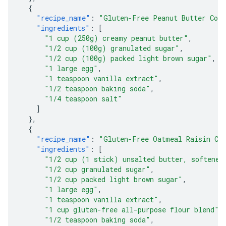
{
"recipe_name"
:
"Gluten-Free Peanut Butter Coo
"ingredients"
:
[
"1 cup (250g) creamy peanut butter"
,
"1/2 cup (100g) granulated sugar"
,
"1/2 cup (100g) packed light brown sugar"
,
"1 large egg"
,
"1 teaspoon vanilla extract"
,
"1/2 teaspoon baking soda"
,
"1/4 teaspoon salt"
]
},
{
"recipe_name"
:
"Gluten-Free Oatmeal Raisin Co
"ingredients"
:
[
"1/2 cup (1 stick) unsalted butter, softened
"1/2 cup granulated sugar"
,
"1/2 cup packed light brown sugar"
,
"1 large egg"
,
"1 teaspoon vanilla extract"
,
"1 cup gluten-free all-purpose flour blend"
,
"1/2 teaspoon baking soda"
,