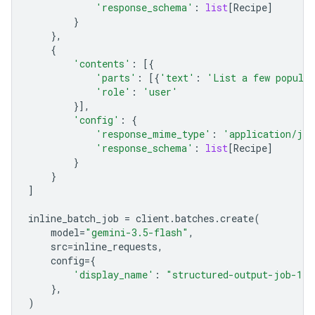
'response_schema'
:
list
[
Recipe
]
}
},
{
'contents'
:
[{
'parts'
:
[{
'text'
:
'List a few popular
'role'
:
'user'
}],
'config'
:
{
'response_mime_type'
:
'application/jso
'response_schema'
:
list
[
Recipe
]
}
}
]
inline_batch_job
=
client
.
batches
.
create
(
model
=
"gemini-3.5-flash"
,
src
=
inline_requests
,
config
=
{
'display_name'
:
"structured-output-job-1"
},
)