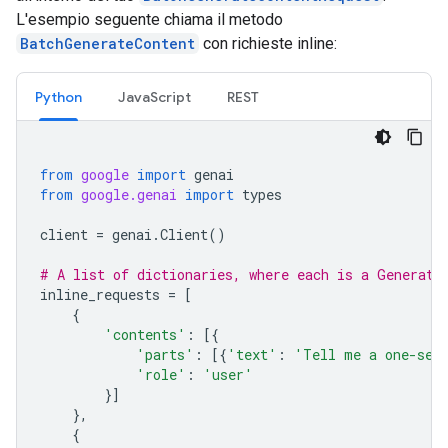
L'esempio seguente chiama il metodo
BatchGenerateContent
con richieste inline:
Python
JavaScript
REST
from
google
import
genai
from
google.genai
import
types
client
=
genai
.
Client
()
# A list of dictionaries, where each is a Generate
inline_requests
=
[
{
'contents'
:
[{
'parts'
:
[{
'text'
:
'Tell me a one-sen
'role'
:
'user'
}]
},
{