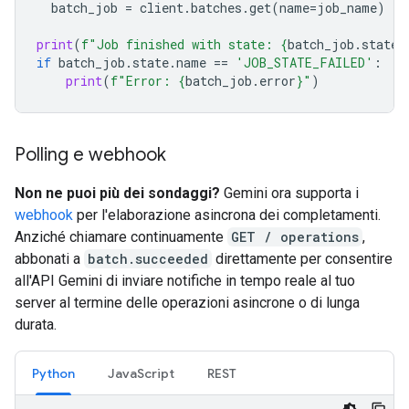
batch_job
=
client
.
batches
.
get
(
name
=
job_name
)
print
(
f
"Job finished with state: 
{
batch_job
.
state
.
if
batch_job
.
state
.
name
==
'JOB_STATE_FAILED'
:
print
(
f
"Error: 
{
batch_job
.
error
}
"
)
Polling e webhook
Non ne puoi più dei sondaggi?
Gemini ora supporta i
webhook
per l'elaborazione asincrona dei completamenti.
Anziché chiamare continuamente
GET / operations
,
abbonati a
batch.succeeded
direttamente per consentire
all'API Gemini di inviare notifiche in tempo reale al tuo
server al termine delle operazioni asincrone o di lunga
durata.
Python
JavaScript
REST