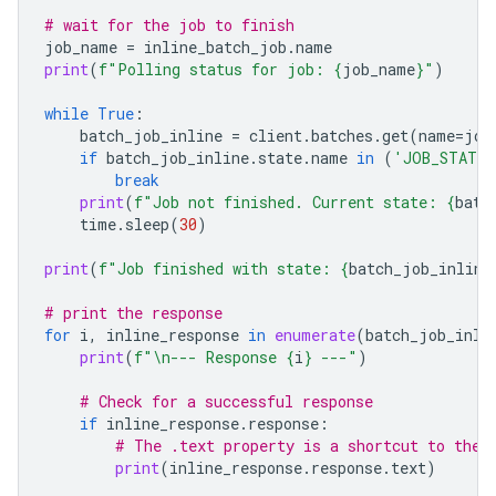
# wait for the job to finish
job_name
=
inline_batch_job
.
name
print
(
f
"Polling status for job: 
{
job_name
}
"
)
while
True
:
batch_job_inline
=
client
.
batches
.
get
(
name
=
job
if
batch_job_inline
.
state
.
name
in
(
'JOB_STATE_
break
print
(
f
"Job not finished. Current state: 
{
batc
time
.
sleep
(
30
)
print
(
f
"Job finished with state: 
{
batch_job_inline
# print the response
for
i
,
inline_response
in
enumerate
(
batch_job_inli
print
(
f
"
\n
--- Response 
{
i
}
 ---"
)
# Check for a successful response
if
inline_response
.
response
:
# The .text property is a shortcut to the 
print
(
inline_response
.
response
.
text
)