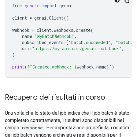
from
google
import
genai
client
=
genai
.
Client
()
webhook
=
client
.
webhooks
.
create
(
name
=
"MyBatchWebhook"
,
subscribed_events
=
[
"batch.succeeded"
,
"batch.f
uri
=
"https://my-api.com/gemini-callback"
,
)
print
(
f
"Created webhook: 
{
webhook
.
name
}
"
)
Recupero dei risultati in corso
Una volta che lo stato del job indica che il job batch è stato
completato correttamente, i risultati sono disponibili nel
campo
response
. Per impostazione predefinita, i risultati
dei job batch vengono archiviati e resi disponibili per il