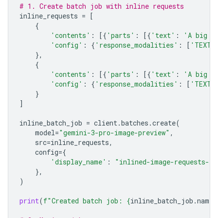
# 1. Create batch job with inline requests
inline_requests
=
[
{
'contents'
:
[{
'parts'
:
[{
'text'
:
'A big l
'config'
:
{
'response_modalities'
:
[
'TEXT'
},
{
'contents'
:
[{
'parts'
:
[{
'text'
:
'A big l
'config'
:
{
'response_modalities'
:
[
'TEXT'
}
]
inline_batch_job
=
client
.
batches
.
create
(
model
=
"gemini-3-pro-image-preview"
,
src
=
inline_requests
,
config
=
{
'display_name'
:
"inlined-image-requests-jo
},
)
print
(
f
"Created batch job: 
{
inline_batch_job
.
name
}