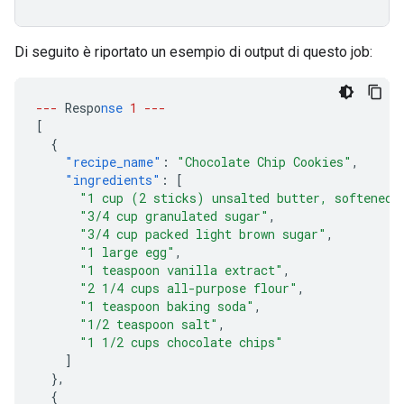
Di seguito è riportato un esempio di output di questo job:
---
Respo
nse
1
---
[
{
"recipe_name"
:
"Chocolate Chip Cookies"
,
"ingredients"
:
[
"1 cup (2 sticks) unsalted butter, softened"
"3/4 cup granulated sugar"
,
"3/4 cup packed light brown sugar"
,
"1 large egg"
,
"1 teaspoon vanilla extract"
,
"2 1/4 cups all-purpose flour"
,
"1 teaspoon baking soda"
,
"1/2 teaspoon salt"
,
"1 1/2 cups chocolate chips"
]
},
{