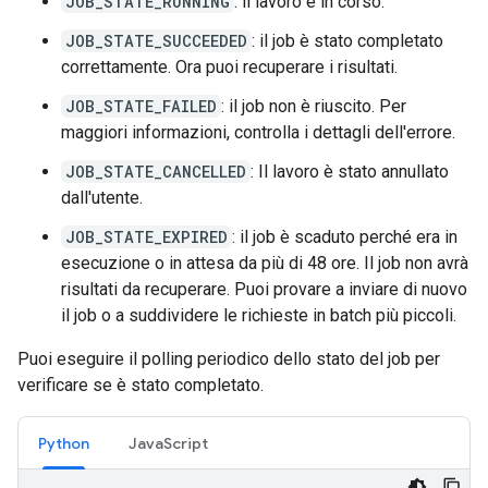
JOB_STATE_RUNNING
: il lavoro è in corso.
JOB_STATE_SUCCEEDED
: il job è stato completato
correttamente. Ora puoi recuperare i risultati.
JOB_STATE_FAILED
: il job non è riuscito. Per
maggiori informazioni, controlla i dettagli dell'errore.
JOB_STATE_CANCELLED
: Il lavoro è stato annullato
dall'utente.
JOB_STATE_EXPIRED
: il job è scaduto perché era in
esecuzione o in attesa da più di 48 ore. Il job non avrà
risultati da recuperare. Puoi provare a inviare di nuovo
il job o a suddividere le richieste in batch più piccoli.
Puoi eseguire il polling periodico dello stato del job per
verificare se è stato completato.
Python
JavaScript