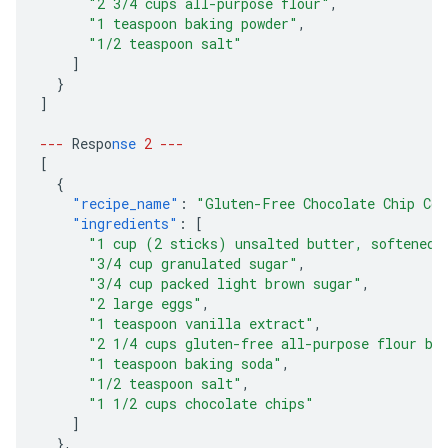
"2 3/4 cups all-purpose flour"
,
"1 teaspoon baking powder"
,
"1/2 teaspoon salt"
]
}
]
---
Respo
nse
2
---
[
{
"recipe_name"
:
"Gluten-Free Chocolate Chip Coo
"ingredients"
:
[
"1 cup (2 sticks) unsalted butter, softened"
"3/4 cup granulated sugar"
,
"3/4 cup packed light brown sugar"
,
"2 large eggs"
,
"1 teaspoon vanilla extract"
,
"2 1/4 cups gluten-free all-purpose flour bl
"1 teaspoon baking soda"
,
"1/2 teaspoon salt"
,
"1 1/2 cups chocolate chips"
]
},