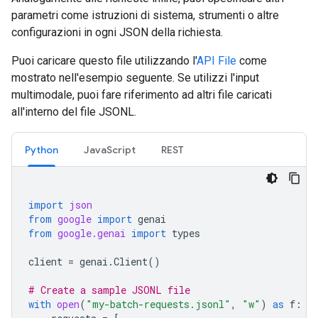
parametri come istruzioni di sistema, strumenti o altre
configurazioni in ogni JSON della richiesta.
Puoi caricare questo file utilizzando l'
API File
come
mostrato nell'esempio seguente. Se utilizzi l'input
multimodale, puoi fare riferimento ad altri file caricati
all'interno del file JSONL.
Python
JavaScript
REST
import
json
from
google
import
genai
from
google.genai
import
types
client
=
genai
.
Client
()
# Create a sample JSONL file
with
open
(
"my-batch-requests.jsonl"
,
"w"
)
as
f
: