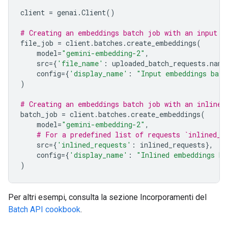
client
=
genai
.
Client
()
# Creating an embeddings batch job with an input f
file_job
=
client
.
batches
.
create_embeddings
(
model
=
"gemini-embedding-2"
,
src
=
{
'file_name'
:
uploaded_batch_requests
.
name
config
=
{
'display_name'
:
"Input embeddings batc
)
# Creating an embeddings batch job with an inline 
batch_job
=
client
.
batches
.
create_embeddings
(
model
=
"gemini-embedding-2"
,
# For a predefined list of requests `inlined_r
src
=
{
'inlined_requests'
:
inlined_requests
},
config
=
{
'display_name'
:
"Inlined embeddings ba
)
Per altri esempi, consulta la sezione Incorporamenti del
Batch API cookbook
.