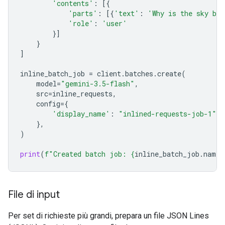
'contents'
:
[{
'parts'
:
[{
'text'
:
'Why is the sky bl
'role'
:
'user'
}]
}
]
inline_batch_job
=
client
.
batches
.
create
(
model
=
"gemini-3.5-flash"
,
src
=
inline_requests
,
config
=
{
'display_name'
:
"inlined-requests-job-1"
,
},
)
print
(
f
"Created batch job: 
{
inline_batch_job
.
name
}
File di input
Per set di richieste più grandi, prepara un file JSON Lines