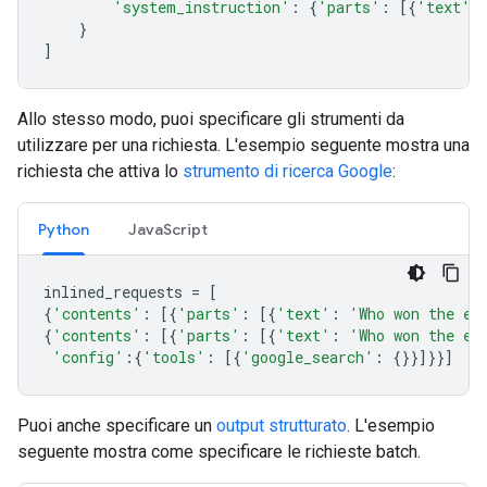
'system_instruction'
:
{
'parts'
:
[{
'text'
:
}
]
Allo stesso modo, puoi specificare gli strumenti da
utilizzare per una richiesta. L'esempio seguente mostra una
richiesta che attiva lo
strumento di ricerca Google
:
Python
JavaScript
inlined_requests
=
[
{
'contents'
:
[{
'parts'
:
[{
'text'
:
'Who won the eu
{
'contents'
:
[{
'parts'
:
[{
'text'
:
'Who won the eu
'config'
:{
'tools'
:
[{
'google_search'
:
{}}]}}]
Puoi anche specificare un
output strutturato
. L'esempio
seguente mostra come specificare le richieste batch.