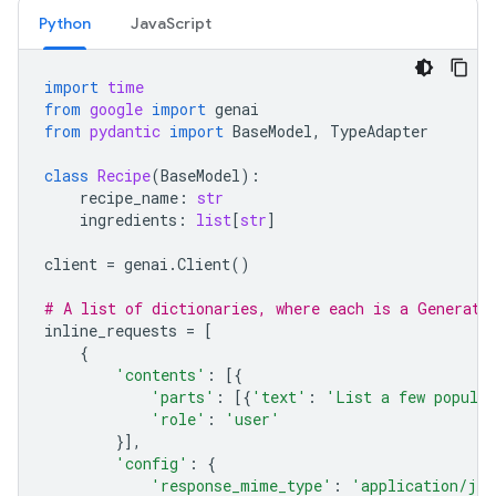
Python
JavaScript
import
time
from
google
import
genai
from
pydantic
import
BaseModel
,
TypeAdapter
class
Recipe
(
BaseModel
):
recipe_name
:
str
ingredients
:
list
[
str
]
client
=
genai
.
Client
()
# A list of dictionaries, where each is a Generate
inline_requests
=
[
{
'contents'
:
[{
'parts'
:
[{
'text'
:
'List a few popular
'role'
:
'user'
}],
'config'
:
{
'response_mime_type'
:
'application/jso