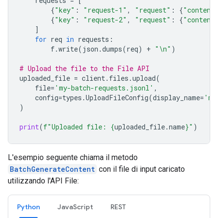
requests
=
[
{
"key"
:
"request-1"
,
"request"
:
{
"content
{
"key"
:
"request-2"
,
"request"
:
{
"content
]
for
req
in
requests
:
f
.
write
(
json
.
dumps
(
req
)
+
"
\n
"
)
# Upload the file to the File API
uploaded_file
=
client
.
files
.
upload
(
file
=
'my-batch-requests.jsonl'
,
config
=
types
.
UploadFileConfig
(
display_name
=
'my
)
print
(
f
"Uploaded file: 
{
uploaded_file
.
name
}
"
)
L'esempio seguente chiama il metodo
BatchGenerateContent
con il file di input caricato
utilizzando l'API File:
Python
JavaScript
REST