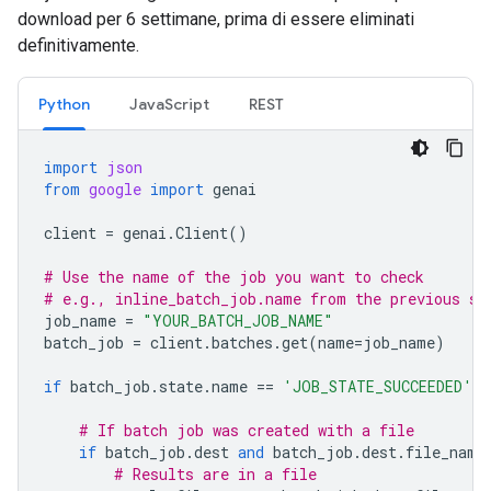
download per 6 settimane, prima di essere eliminati
definitivamente.
Python
JavaScript
REST
import
json
from
google
import
genai
client
=
genai
.
Client
()
# Use the name of the job you want to check
# e.g., inline_batch_job.name from the previous st
job_name
=
"YOUR_BATCH_JOB_NAME"
batch_job
=
client
.
batches
.
get
(
name
=
job_name
)
if
batch_job
.
state
.
name
==
'JOB_STATE_SUCCEEDED'
:
# If batch job was created with a file
if
batch_job
.
dest
and
batch_job
.
dest
.
file_name
# Results are in a file