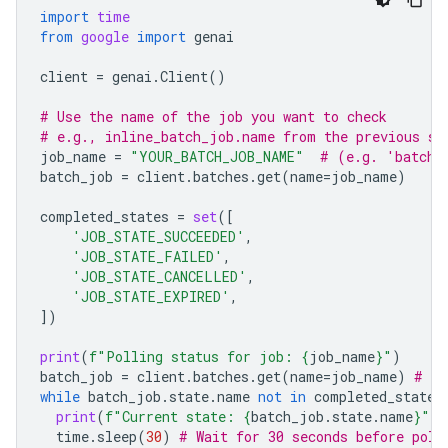
import
time
from
google
import
genai
client
=
genai
.
Client
()
# Use the name of the job you want to check
# e.g., inline_batch_job.name from the previous st
job_name
=
"YOUR_BATCH_JOB_NAME"
# (e.g. 'batche
batch_job
=
client
.
batches
.
get
(
name
=
job_name
)
completed_states
=
set
([
'JOB_STATE_SUCCEEDED'
,
'JOB_STATE_FAILED'
,
'JOB_STATE_CANCELLED'
,
'JOB_STATE_EXPIRED'
,
])
print
(
f
"Polling status for job: 
{
job_name
}
"
)
batch_job
=
client
.
batches
.
get
(
name
=
job_name
)
# In
while
batch_job
.
state
.
name
not
in
completed_states
print
(
f
"Current state: 
{
batch_job
.
state
.
name
}
"
)
time
.
sleep
(
30
)
# Wait for 30 seconds before poll