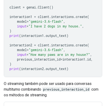
client
=
genai
.
Client
()
interaction1
=
client
.
interactions
.
create
(
model
=
"gemini-3.6-flash"
,
input
=
"I have 2 dogs in my house."
,
)
print
(
interaction1
.
output_text
)
interaction2
=
client
.
interactions
.
create
(
model
=
"gemini-3.6-flash"
,
input
=
"How many paws are in my house?"
,
previous_interaction_id
=
interaction1
.
id
,
)
print
(
interaction2
.
output_text
)
O streaming também pode ser usado para conversas
multiturno combinando
previous_interaction_id
com
os métodos de streaming.