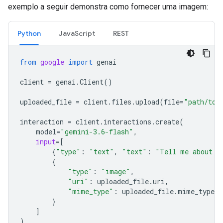
exemplo a seguir demonstra como fornecer uma imagem:
Python
JavaScript
REST
from
google
import
genai
client
=
genai
.
Client
()
uploaded_file
=
client
.
files
.
upload
(
file
=
"path/to/
interaction
=
client
.
interactions
.
create
(
model
=
"gemini-3.6-flash"
,
input
=
[
{
"type"
:
"text"
,
"text"
:
"Tell me about t
{
"type"
:
"image"
,
"uri"
:
uploaded_file
.
uri
,
"mime_type"
:
uploaded_file
.
mime_type
}
]
)