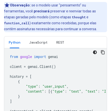
Observação:
se o modelo usar "pensamento" ou
ferramentas, você
precisará
preservar e reenviar todas as
etapas geradas pelo modelo (como etapas
thought
e
function_call
) exatamente como recebidas, porque elas
contêm assinaturas necessárias para continuar a conversa.
Python
JavaScript
REST
from
google
import
genai
client
=
genai
.
Client
()
history
=
[
{
"type"
:
"user_input"
,
"content"
:
[{
"type"
:
"text"
,
"text"
:
"I h
}
]