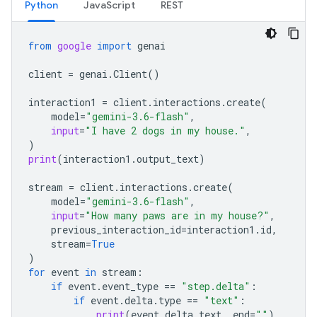
Python
JavaScript
REST
from
google
import
genai
client
=
genai
.
Client
()
interaction1
=
client
.
interactions
.
create
(
model
=
"gemini-3.6-flash"
,
input
=
"I have 2 dogs in my house."
,
)
print
(
interaction1
.
output_text
)
stream
=
client
.
interactions
.
create
(
model
=
"gemini-3.6-flash"
,
input
=
"How many paws are in my house?"
,
previous_interaction_id
=
interaction1
.
id
,
stream
=
True
)
for
event
in
stream
:
if
event
.
event_type
==
"step.delta"
:
if
event
.
delta
.
type
==
"text"
:
print
(
event
.
delta
.
text
,
end
=
""
)