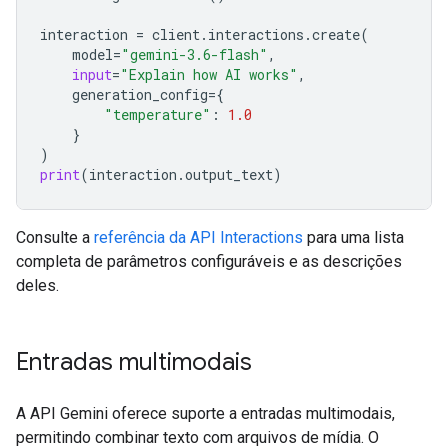
interaction
=
client
.
interactions
.
create
(
model
=
"gemini-3.6-flash"
,
input
=
"Explain how AI works"
,
generation_config
=
{
"temperature"
:
1.0
}
)
print
(
interaction
.
output_text
)
Consulte a
referência da API Interactions
para uma lista
completa de parâmetros configuráveis e as descrições
deles.
Entradas multimodais
A API Gemini oferece suporte a entradas multimodais,
permitindo combinar texto com arquivos de mídia. O