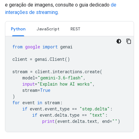
e geração de imagens, consulte o guia dedicado
de
interações de streaming
.
Python
JavaScript
REST
from
google
import
genai
client
=
genai
.
Client
()
stream
=
client
.
interactions
.
create
(
model
=
"gemini-3.6-flash"
,
input
=
"Explain how AI works"
,
stream
=
True
)
for
event
in
stream
:
if
event
.
event_type
==
"step.delta"
:
if
event
.
delta
.
type
==
"text"
:
print
(
event
.
delta
.
text
,
end
=
""
)