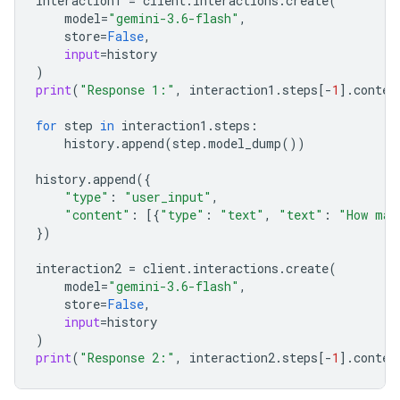
interaction1
=
client
.
interactions
.
create
(
model
=
"gemini-3.6-flash"
,
store
=
False
,
input
=
history
)
print
(
"Response 1:"
,
interaction1
.
steps
[
-
1
]
.
conten
for
step
in
interaction1
.
steps
:
history
.
append
(
step
.
model_dump
())
history
.
append
({
"type"
:
"user_input"
,
"content"
:
[{
"type"
:
"text"
,
"text"
:
"How man
})
interaction2
=
client
.
interactions
.
create
(
model
=
"gemini-3.6-flash"
,
store
=
False
,
input
=
history
)
print
(
"Response 2:"
,
interaction2
.
steps
[
-
1
]
.
conten