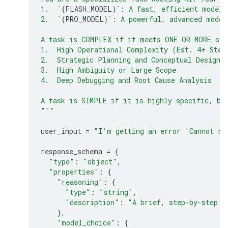
1.  `
{
FLASH_MODEL
}
`: A fast, efficient model 
2.  `
{
PRO_MODEL
}
`: A powerful, advanced model
A task is COMPLEX if it meets ONE OR MORE of 
1.  High Operational Complexity (Est. 4+ Step
2.  Strategic Planning and Conceptual Design
3.  High Ambiguity or Large Scope
4.  Deep Debugging and Root Cause Analysis
A task is SIMPLE if it is highly specific, bo
"""
user_input
=
"I'm getting an error 'Cannot re
response_schema
=
{
"type"
:
"object"
,
"properties"
:
{
"reasoning"
:
{
"type"
:
"string"
,
"description"
:
"A brief, step-by-step e
},
"model_choice"
:
{