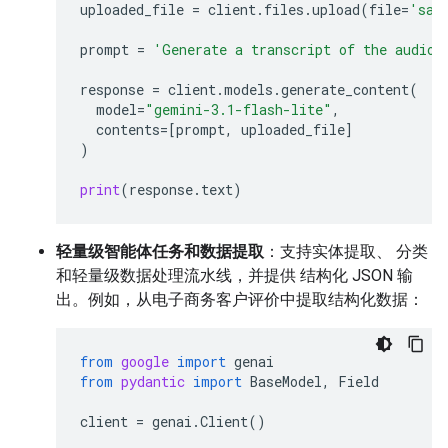
uploaded_file
=
client
.
files
.
upload
(
file
=
'sam
prompt
=
'Generate a transcript of the audio.
response
=
client
.
models
.
generate_content
(
model
=
"gemini-3.1-flash-lite"
,
contents
=
[
prompt
,
uploaded_file
]
)
print
(
response
.
text
)
轻量级智能体任务和数据提取
：支持实体提取、 分类
和轻量级数据处理流水线，并提供 结构化 JSON 输
出。例如，从电子商务客户评价中提取结构化数据：
from
google
import
genai
from
pydantic
import
BaseModel
,
Field
client
=
genai
.
Client
()