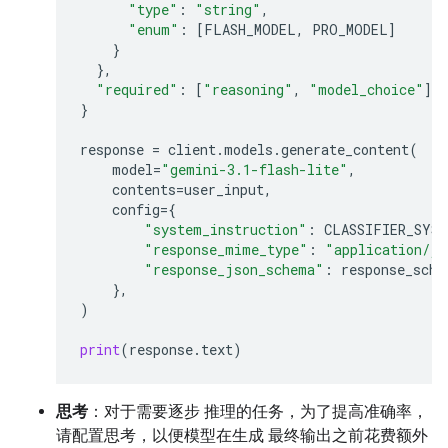
"type"
:
"string"
,
"enum"
:
[
FLASH_MODEL
,
PRO_MODEL
]
}
},
"required"
:
[
"reasoning"
,
"model_choice"
]
}
response
=
client
.
models
.
generate_content
(
model
=
"gemini-3.1-flash-lite"
,
contents
=
user_input
,
config
=
{
"system_instruction"
:
CLASSIFIER_SYS
"response_mime_type"
:
"application/js
"response_json_schema"
:
response_sche
},
)
print
(
response
.
text
)
思考
：对于需要逐步 推理的任务，为了提高准确率，
请配置思考，以便模型在生成 最终输出之前花费额外