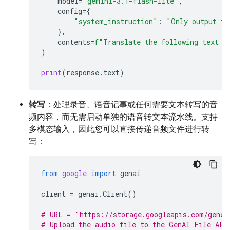
model
=
"gemini-3.1-flash-lite"
,
config
=
{
"system_instruction"
:
"Only output th
},
contents
=
f
"Translate the following text t
)
print
(
response
.
text
)
转写
：处理录音、语音记事或任何需要文本转写的音
频内容，而无需启动单独的语音转文本流水线。支持
多模态输入，因此您可以直接传递音频文件进行转
写：
from
google
import
genai
client
=
genai
.
Client
()
# URL = "https://storage.googleapis.com/gener
# Upload the audio file to the GenAI File API