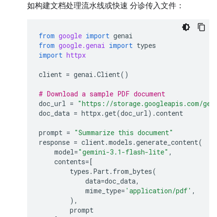
如构建文档处理流水线或快速 分诊传入文件：
from
google
import
genai
from
google.genai
import
types
import
httpx
client
=
genai
.
Client
()
# Download a sample PDF document
doc_url
=
"https://storage.googleapis.com/gen
doc_data
=
httpx
.
get
(
doc_url
)
.
content
prompt
=
"Summarize this document"
response
=
client
.
models
.
generate_content
(
model
=
"gemini-3.1-flash-lite"
,
contents
=
[
types
.
Part
.
from_bytes
(
data
=
doc_data
,
mime_type
=
'application/pdf'
,
),
prompt