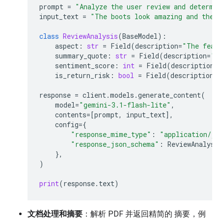
prompt
=
"Analyze the user review and determi
input_text
=
"The boots look amazing and the 
class
ReviewAnalysis
(
BaseModel
):
aspect
:
str
=
Field
(
description
=
"The feat
summary_quote
:
str
=
Field
(
description
=
"T
sentiment_score
:
int
=
Field
(
description
=
is_return_risk
:
bool
=
Field
(
description
=
response
=
client
.
models
.
generate_content
(
model
=
"gemini-3.1-flash-lite"
,
contents
=
[
prompt
,
input_text
],
config
=
{
"response_mime_type"
:
"application/js
"response_json_schema"
:
ReviewAnalysi
},
)
print
(
response
.
text
)
文档处理和摘要
：解析 PDF 并返回精简的 摘要，例