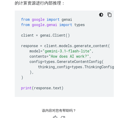
的计算资源进行内部推理：
from
google
import
genai
from
google.genai
import
types
client
=
genai
.
Client
()
response
=
client
.
models
.
generate_content
(
model
=
"gemini-3.1-flash-lite"
,
contents
=
"How does AI work?"
,
config
=
types
.
GenerateContentConfig
(
thinking_config
=
types
.
ThinkingConfig
(
),
)
print
(
response
.
text
)
该内容对您有帮助吗？