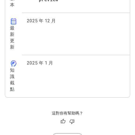
本
calendar_month
2025 年 12 月
最
新
更
新
cognition_2
2025 年 1 月
知
識
截
點
這對你有幫助嗎？