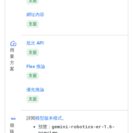
支援
網址內容
支援
speed
批次 API
用
支援
量
方
Flex 推論
案
支援
優先推論
支援
123
詳閱
模型版本模式
。
個
gemini-robotics-er-1.6-
預覽：
版
preview