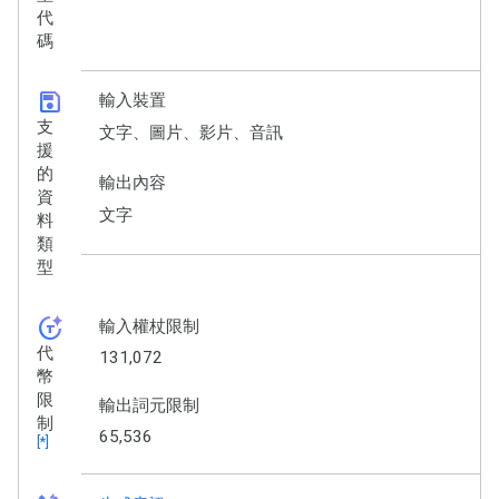
代
碼
save
輸入裝置
支
文字、圖片、影片、音訊
援
的
輸出內容
資
文字
料
類
型
token_auto
輸入權杖限制
代
131,072
幣
限
輸出詞元限制
制
65,536
[*]