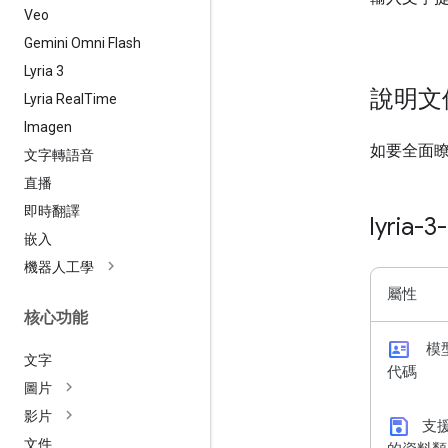
Veo
Gemini Omni Flash
Lyria 3
說明文
Lyria Real
Time
Imagen
如要全面
文字轉語音
直播
即時翻譯
lyria-3
嵌入
機器人工學
屬性
核心功能
id_card
模
文字
代碼
圖片
影片
save
支
文件