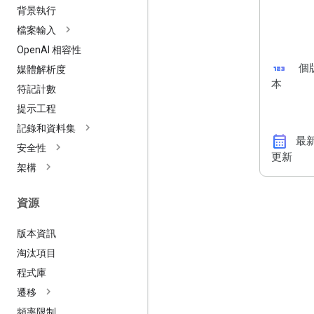
背景執行
檔案輸入
Open
AI 相容性
123
個
媒體解析度
本
符記計數
提示工程
記錄和資料集
calendar_month
最
安全性
更新
架構
資源
版本資訊
淘汰項目
程式庫
遷移
頻率限制