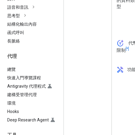
的資料類
型
語音和音訊
思考型
結構化輸出內容
函式呼叫
長脈絡
token_auto
代
[*]
限制
代理
handyman
總覽
功
快速入門導覽課程
Antigravity 代理程式
建構受管理代理
環境
Hooks
Deep Research Agent