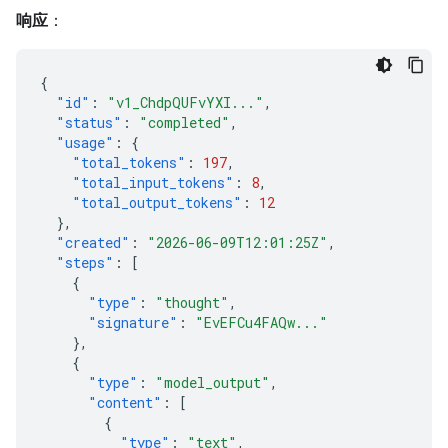
响应
：
{
"id"
:
"v1_ChdpQUFvYXI..."
,
"status"
:
"completed"
,
"usage"
:
{
"total_tokens"
:
197
,
"total_input_tokens"
:
8
,
"total_output_tokens"
:
12
},
"created"
:
"2026-06-09T12:01:25Z"
,
"steps"
:
[
{
"type"
:
"thought"
,
"signature"
:
"EvEFCu4FAQw..."
},
{
"type"
:
"model_output"
,
"content"
:
[
{
"type"
:
"text"
,