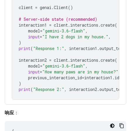
client
=
genai
.
Client
()
# Server-side state (recommended)
interaction1
=
client
.
interactions
.
create
(
model
=
"gemini-3.6-flash"
,
input
=
"I have 2 dogs in my house."
,
)
print
(
"Response 1:"
,
interaction1
.
output_text
)
interaction2
=
client
.
interactions
.
create
(
model
=
"gemini-3.6-flash"
,
input
=
"How many paws are in my house?"
,
previous_interaction_id
=
interaction1
.
id
,
)
print
(
"Response 2:"
,
interaction2
.
output_text
)
响应
：
{