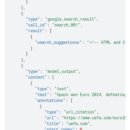
}
},
{
"type"
:
"google_search_result"
,
"call_id"
:
"search_001"
,
"result"
:
[
{
"search_suggestions"
:
"<!-- HTML and CSS
}
]
},
{
"type"
:
"model_output"
,
"content"
:
[
{
"type"
:
"text"
,
"text"
:
"Spain won Euro 2024, defeating 
"annotations"
:
[
{
"type"
:
"url_citation"
,
"url"
:
"https://www.uefa.com/euro202
"title"
:
"uefa.com"
,
"start_index"
:
0
,