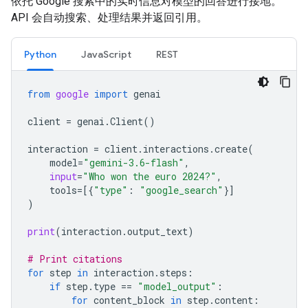
依托 Google 搜索中的实时信息对模型的回答进行接地。
API 会自动搜索、处理结果并返回引用。
Python
JavaScript
REST
from
google
import
genai
client
=
genai
.
Client
()
interaction
=
client
.
interactions
.
create
(
model
=
"gemini-3.6-flash"
,
input
=
"Who won the euro 2024?"
,
tools
=
[{
"type"
:
"google_search"
}]
)
print
(
interaction
.
output_text
)
# Print citations
for
step
in
interaction
.
steps
:
if
step
.
type
==
"model_output"
:
for
content_block
in
step
.
content
: