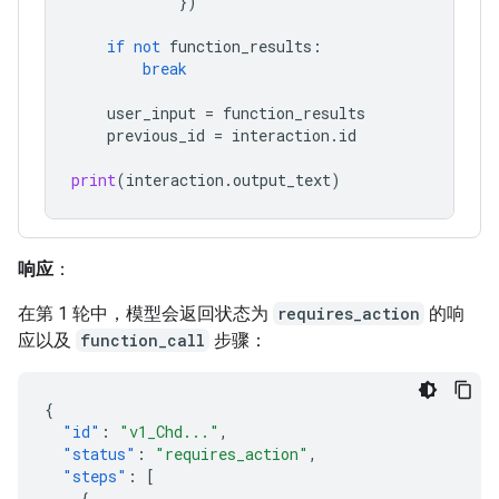
})
if
not
function_results
:
break
user_input
=
function_results
previous_id
=
interaction
.
id
print
(
interaction
.
output_text
)
响应
：
在第 1 轮中，模型会返回状态为
requires_action
的响
应以及
function_call
步骤：
{
"id"
:
"v1_Chd..."
,
"status"
:
"requires_action"
,
"steps"
:
[
{