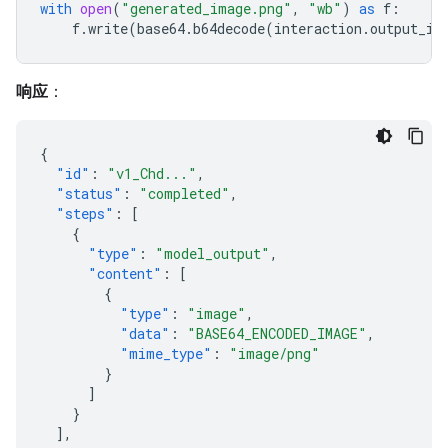
with
open
(
"generated_image.png"
,
"wb"
)
as
f
:
f
.
write
(
base64
.
b64decode
(
interaction
.
output_im
响应
：
{
"id"
:
"v1_Chd..."
,
"status"
:
"completed"
,
"steps"
:
[
{
"type"
:
"model_output"
,
"content"
:
[
{
"type"
:
"image"
,
"data"
:
"BASE64_ENCODED_IMAGE"
,
"mime_type"
:
"image/png"
}
]
}
],