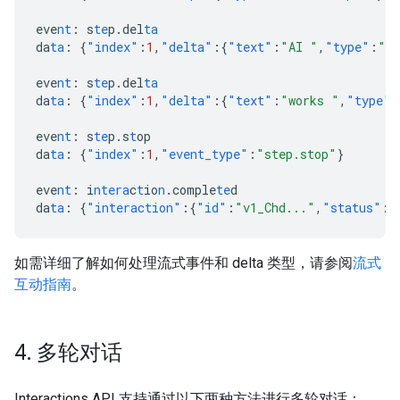
eve
nt
:
s
te
p.del
ta
da
ta
:
{
"index"
:
1
,
"delta"
:{
"text"
:
"AI "
,
"type"
:
"te
eve
nt
:
s
te
p.del
ta
da
ta
:
{
"index"
:
1
,
"delta"
:{
"text"
:
"works "
,
"type"
:
eve
nt
:
s
te
p.s
t
op
da
ta
:
{
"index"
:
1
,
"event_type"
:
"step.stop"
}
eve
nt
:
i
ntera
c
t
io
n
.comple
te
d
da
ta
:
{
"interaction"
:{
"id"
:
"v1_Chd..."
,
"status"
:
"
如需详细了解如何处理流式事件和 delta 类型，请参阅
流式
互动指南
。
4
.
多轮对话
Interactions API 支持通过以下两种方法进行多轮对话：