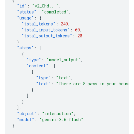
"id"
:
"v2_Chd..."
,
"status"
:
"completed"
,
"usage"
:
{
"total_tokens"
:
240
,
"total_input_tokens"
:
60
,
"total_output_tokens"
:
20
},
"steps"
:
[
{
"type"
:
"model_output"
,
"content"
:
[
{
"type"
:
"text"
,
"text"
:
"There are 8 paws in your house.
}
]
}
],
"object"
:
"interaction"
,
"model"
:
"gemini-3.6-flash"
}