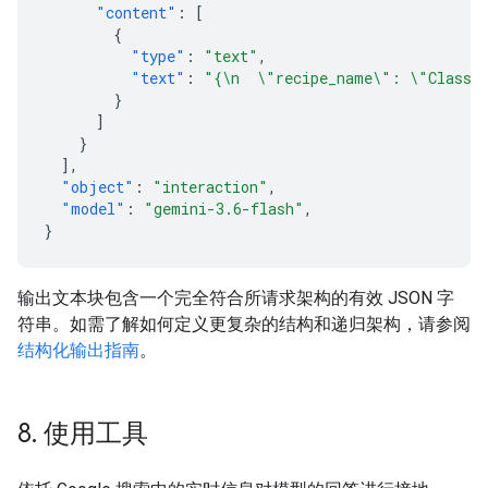
"content"
:
[
{
"type"
:
"text"
,
"text"
:
"{\n  \"recipe_name\": \"Classic
}
]
}
],
"object"
:
"interaction"
,
"model"
:
"gemini-3.6-flash"
,
}
输出文本块包含一个完全符合所请求架构的有效 JSON 字
符串。如需了解如何定义更复杂的结构和递归架构，请参阅
结构化输出指南
。
8
.
使用工具