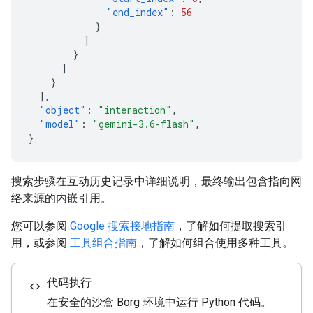
"end_index"
:
56
}
]
}
]
}
],
"object"
:
"interaction"
,
"model"
:
"gemini-3.6-flash"
,
}
搜索步骤在互动历史记录中详细说明，最终输出包含指向网
络来源的内嵌引用。
您可以参阅
Google 搜索接地指南
，了解如何提取搜索引
用，或参阅
工具组合指南
，了解如何组合使用多种工具。
代码执行
code
在安全的沙盒 Borg 环境中运行 Python 代码。