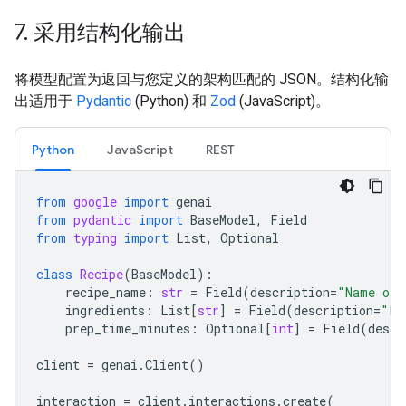
7
.
采用结构化输出
将模型配置为返回与您定义的架构匹配的 JSON。结构化输
出适用于
Pydantic
(Python) 和
Zod
(JavaScript)。
Python
JavaScript
REST
from
google
import
genai
from
pydantic
import
BaseModel
,
Field
from
typing
import
List
,
Optional
class
Recipe
(
BaseModel
):
recipe_name
:
str
=
Field
(
description
=
"Name of 
ingredients
:
List
[
str
]
=
Field
(
description
=
"Li
prep_time_minutes
:
Optional
[
int
]
=
Field
(
descr
client
=
genai
.
Client
()
interaction
=
client
.
interactions
.
create
(