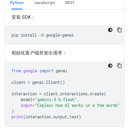
Python
JavaScript
REST
安装 SDK：
pip
install
-U
初始化客户端并发出请求：
from
google
import
genai
client
=
genai
.
Client
()
interaction
=
client
.
interactions
.
create
(
model
=
"gemini-3.6-flash"
,
input
=
"Explain how AI works in a few words"
)
print
(
interaction
.
output_text
)