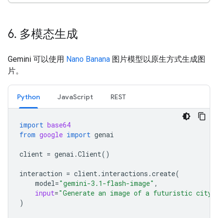
6
.
多模态生成
Gemini 可以使用
Nano Banana
图片模型以原生方式生成图
片。
Python
JavaScript
REST
import
base64
from
google
import
genai
client
=
genai
.
Client
()
interaction
=
client
.
interactions
.
create
(
model
=
"gemini-3.1-flash-image"
,
input
=
"Generate an image of a futuristic city 
)