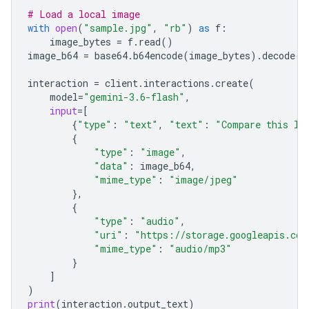
# Load a local image
with
open
(
"sample.jpg"
,
"rb"
)
as
f
:
image_bytes
=
f
.
read
()
image_b64
=
base64
.
b64encode
(
image_bytes
)
.
decode
(
"
interaction
=
client
.
interactions
.
create
(
model
=
"gemini-3.6-flash"
,
input
=
[
{
"type"
:
"text"
,
"text"
:
"Compare this lo
{
"type"
:
"image"
,
"data"
:
image_b64
,
"mime_type"
:
"image/jpeg"
},
{
"type"
:
"audio"
,
"uri"
:
"https://storage.googleapis.com
"mime_type"
:
"audio/mp3"
}
]
)
print
(
interaction
.
output_text
)