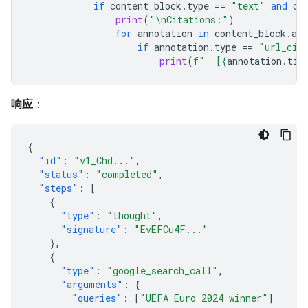
if
content_block
.
type
==
"text"
and
co
print
(
"
\n
Citations:"
)
for
annotation
in
content_block
.
ann
if
annotation
.
type
==
"url_cit
print
(
f
"  [
{
annotation
.
tit
响应
：
{
"id"
:
"v1_Chd..."
,
"status"
:
"completed"
,
"steps"
:
[
{
"type"
:
"thought"
,
"signature"
:
"EvEFCu4F..."
},
{
"type"
:
"google_search_call"
,
"arguments"
:
{
"queries"
:
[
"UEFA Euro 2024 winner"
]