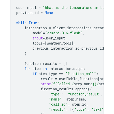
user_input
=
"What is the temperature in London
previous_id
=
None
while
True
:
interaction
=
client
.
interactions
.
create
(
model
=
"gemini-3.6-flash"
,
input
=
user_input
,
tools
=
[
weather_tool
],
previous_interaction_id
=
previous_id
,
)
function_results
=
[]
for
step
in
interaction
.
steps
:
if
step
.
type
==
"function_call"
:
result
=
available_functions
[
step
.
n
print
(
f
"Called 
{
step
.
name
}
(
{
step
.
ar
function_results
.
append
({
"type"
:
"function_result"
,
"name"
:
step
.
name
,
"call_id"
:
step
.
id
,
"result"
:
[{
"type"
:
"text"
,
"t