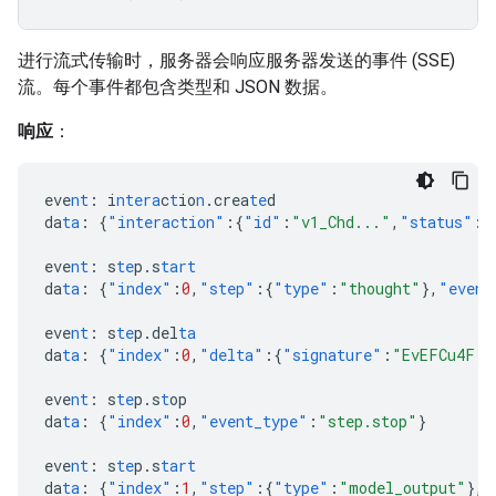
进行流式传输时，服务器会响应服务器发送的事件 (SSE)
流。每个事件都包含类型和 JSON 数据。
响应
：
eve
nt
:
i
ntera
c
t
io
n
.crea
te
d
da
ta
:
{
"interaction"
:{
"id"
:
"v1_Chd..."
,
"status"
:
"
eve
nt
:
s
te
p.s
tart
da
ta
:
{
"index"
:
0
,
"step"
:{
"type"
:
"thought"
},
"event
eve
nt
:
s
te
p.del
ta
da
ta
:
{
"index"
:
0
,
"delta"
:{
"signature"
:
"EvEFCu4F..
eve
nt
:
s
te
p.s
t
op
da
ta
:
{
"index"
:
0
,
"event_type"
:
"step.stop"
}
eve
nt
:
s
te
p.s
tart
da
ta
:
{
"index"
:
1
,
"step"
:{
"type"
:
"model_output"
},
"