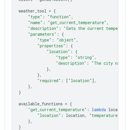
weather_tool
=
{
"type"
:
"function"
,
"name"
:
"get_current_temperature"
,
"description"
:
"Gets the current temperatur
"parameters"
:
{
"type"
:
"object"
,
"properties"
:
{
"location"
:
{
"type"
:
"string"
,
"description"
:
"The city name, 
},
},
"required"
:
[
"location"
],
},
}
available_functions
=
{
"get_current_temperature"
:
lambda
location
:
"location"
:
location
,
"temperature"
:
"2
},
}