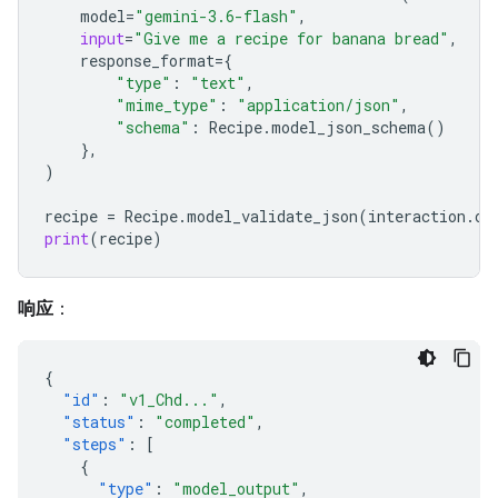
model
=
"gemini-3.6-flash"
,
input
=
"Give me a recipe for banana bread"
,
response_format
=
{
"type"
:
"text"
,
"mime_type"
:
"application/json"
,
"schema"
:
Recipe
.
model_json_schema
()
},
)
recipe
=
Recipe
.
model_validate_json
(
interaction
.
ou
print
(
recipe
)
响应
：
{
"id"
:
"v1_Chd..."
,
"status"
:
"completed"
,
"steps"
:
[
{
"type"
:
"model_output"
,