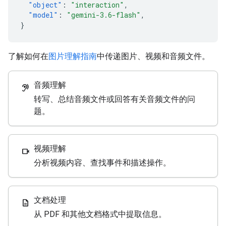
"object"
:
"interaction"
,
"model"
:
"gemini-3.6-flash"
,
}
了解如何在
图片理解指南
中传递图片、视频和音频文件。
音频理解
hearing
转写、总结音频文件或回答有关音频文件的问
题。
视频理解
videocam
分析视频内容、查找事件和描述操作。
文档处理
description
从 PDF 和其他文档格式中提取信息。