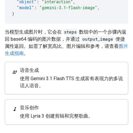
"object"
:
"interaction"
,
"model"
:
"gemini-3.1-flash-image"
,
}
当模型生成图片时，它会在
steps
数组中的一个步骤内返
回 base64 编码的图片数据，并通过
output_image
便捷
属性返回。如需了解宽高比、图片编辑和参考，请查看
图片
生成指南
。
语音生成
record_voice_over
使用 Gemini 3.1 Flash TTS 生成富有表现力的多说
话人语音。
音乐创作
music_note
使用 Lyria 3 创建剪辑和完整歌曲。