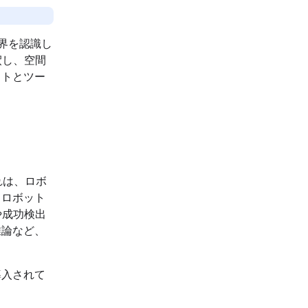
現実世界を認識し
釈し、空間
ットとツー
。これは、ロボ
。ロボット
や成功検出
推論など、
が導入されて