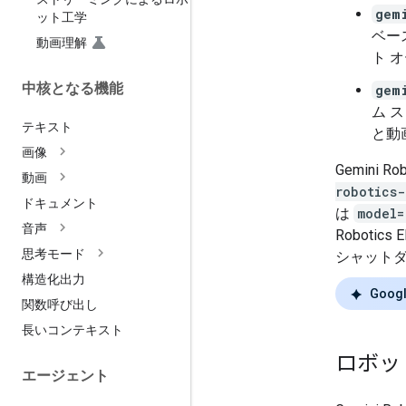
gem
ット工学
ベー
動画理解
ト 
中核となる機能
gem
ム 
テキスト
と動
画像
Gemini 
動画
robotics-
ドキュメント
は
model=
音声
Robotic
思考モード
シャット
構造化出力
Googl
関数呼び出し
長いコンテキスト
ロボッ
エージェント