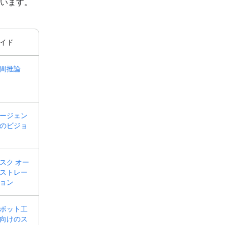
しています。
イド
間推論
ージェン
のビジョ
スク オー
ストレー
ョン
ボット工
向けのス