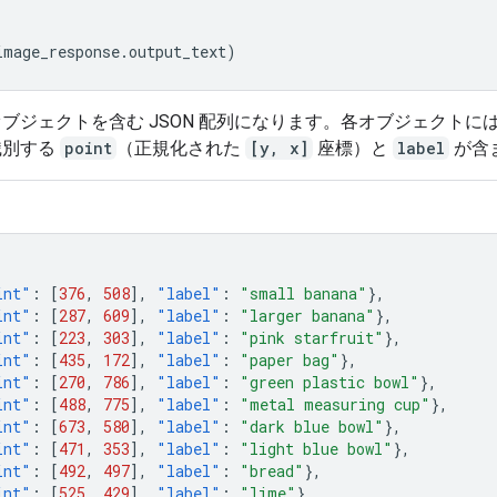
image_response
.
output_text
)
ブジェクトを含む JSON 配列になります。各オブジェクトに
識別する
point
（正規化された
[y, x]
座標）と
label
が含
int"
:
[
376
,
508
],
"label"
:
"small banana"
},
int"
:
[
287
,
609
],
"label"
:
"larger banana"
},
int"
:
[
223
,
303
],
"label"
:
"pink starfruit"
},
int"
:
[
435
,
172
],
"label"
:
"paper bag"
},
int"
:
[
270
,
786
],
"label"
:
"green plastic bowl"
},
int"
:
[
488
,
775
],
"label"
:
"metal measuring cup"
},
int"
:
[
673
,
580
],
"label"
:
"dark blue bowl"
},
int"
:
[
471
,
353
],
"label"
:
"light blue bowl"
},
int"
:
[
492
,
497
],
"label"
:
"bread"
},
int"
:
[
525
,
429
],
"label"
:
"lime"
}