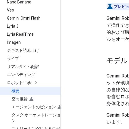
Nano Banana
プレビュ
Veo
Gemini 
Gemini Omni Flash
て操作で
Lyria 3
的および
Lyria Real
Time
ルをオー
Imagen
テキスト読み上げ
ライブ
モデル
リアルタイム翻訳
エンベディング
Gemini 
ットが環
ロボット工学
の自律的な
概要
を含むロ
空間推論
身体化さ
エージェントのビジョン
Gemini
タスク オーケストレーショ
ン
います。
ストリーミングによるロボ