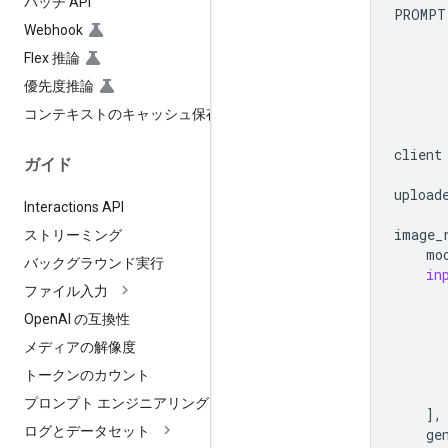
バッチ API
PROMPT
Webhook
      
      
Flex 推論
      
優先度推論
      
      
コンテキストのキャッシュ保存
      
client
ガイド
upload
Interactions API
image_
ストリーミング
mo
バックグラウンド実行
in
ファイル入力
Open
AI の互換性
メディアの解像度
トークンのカウント
プロンプト エンジニアリング
],
ログとデータセット
ge