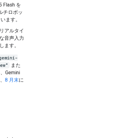
 Flash を
ルチロボッ
ています。
リアルタイ
な音声入力
します。
gemini-
iew"
また
Gemini
は、
8 月末
に