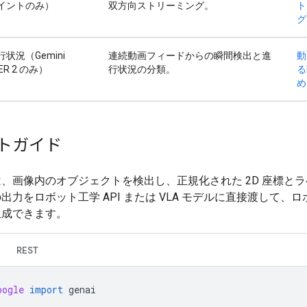
イントのみ）
双方向ストリーミング。
ト
グ
状況（Gemini
連続動画フィードからの瞬間検出と進
動
s ER 2 のみ）
行状況の分類。
る
め
トガイド
、画像内のオブジェクトを検出し、正規化された 2D 座標と
出力をロボット工学 API または VLA モデルに直接渡して、ロ
生成できます。
REST
oogle
import
genai