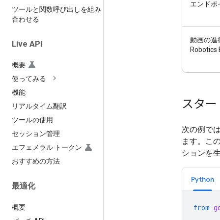
エンドポ
ツールと関数呼び出しを組み
合わせる
動画の進行
Live API
Robotic
概要
使ってみる
機能
スター
リアルタイム翻訳
ツールの使用
次の例では
セッション管理
ます。この
エフェメラル トークン
ションを
おすすめの方法
Python
最適化
from
g
概要