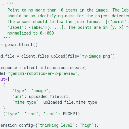
=
"""
    Point to no more than 10 items in the image. The lab
    should be an identifying name for the object detecte
    The answer should follow the json format: [{"point"
    "label": <label1>}, ...]. The points are in [y, x] f
    normalized to 0-1000.
  """
=
genai
.
Client
()
ed_file
=
client
.
files
.
upload
(
file
=
"my-image.png"
)
response
=
client
.
interactions
.
create
(
del
=
"gemini-robotics-er-2-preview"
,
put
=
[
{
"type"
:
"image"
,
"uri"
:
uploaded_file
.
uri
,
"mime_type"
:
uploaded_file
.
mime_type
},
{
"type"
:
"text"
,
"text"
:
PROMPT
}
neration_config
=
{
"thinking_level"
:
"high"
},