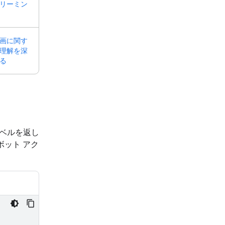
リーミン
画に関す
理解を深
る
ラベルを返し
ボット アク