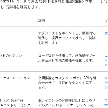
 Robotics ER は、さまざまな身体化された推論機能をサポート
択して詳細を確認します。
説明
ガ
オブジェクトをポイントし、動画内で
空
追跡し、境界ボックスで検出し、軌跡
を計画します。
ントのビジョン
コード実行を使用して、画像操作ツー
エ
ルを活用して他の機能を強化します。
ト
ン
オーケストレーション
空間推論とカスタム ロボット API を組
タ
み合わせて、長期的なタスクを完了し
ケ
ます。
シ
ング（Gemini
低レイテンシの関数呼び出しによるリ
ロ
cs ER 2 ストリーミング
アルタイム ロボット エージェントの
学