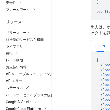
)
安全性
フレームワーク
print
(
リソース
出力は、オ
ェクトを
リリースノート
非推奨のサービスと機能
JSON
ライブラリ
移行
[
レート制限
{
"po
お支払い情報
{
"po
API のトラブルシューティング
{
"po
{
"po
API エラー
{
"po
ステータス
{
"po
{
"po
パートナーとライブラリの統合
{
"po
Google AI Studio
{
"po
Google Cloud Platform
{
"po