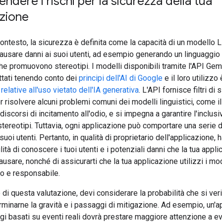
dere i rischi per la sicurezza della tua
azione
ontesto, la sicurezza è definita come la capacità di un modello 
causare danni ai suoi utenti, ad esempio generando un linguaggio
he promuovono stereotipi. I modelli disponibili tramite l'API Gem
ttati tenendo conto dei
principi dell'AI di Google
e il loro utilizzo
elative all'uso vietato dell'IA generativa
. L'API fornisce filtri di
er risolvere alcuni problemi comuni dei modelli linguistici, come i
discorsi di incitamento all'odio, e si impegna a garantire l'inclusiv
 stereotipi. Tuttavia, ogni applicazione può comportare una serie 
 suoi utenti. Pertanto, in qualità di proprietario dell'applicazione, h
ità di conoscere i tuoi utenti e i potenziali danni che la tua appl
usare, nonché di assicurarti che la tua applicazione utilizzi i mo
o e responsabile.
 di questa valutazione, devi considerare la probabilità che si veri
rminarne la gravità e i passaggi di mitigazione. Ad esempio, un'
i basati su eventi reali dovrà prestare maggiore attenzione a evi