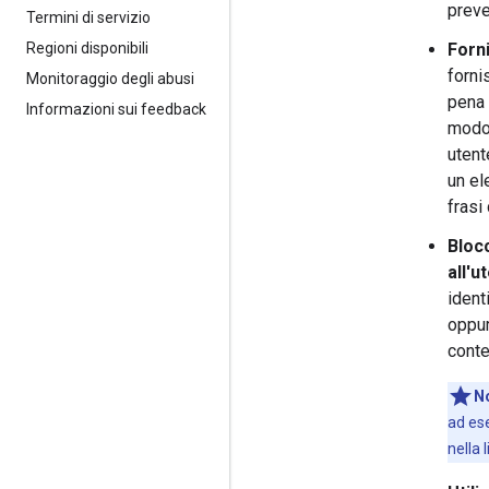
preve
Termini di servizio
Regioni disponibili
Forni
forni
Monitoraggio degli abusi
pena 
Informazioni sui feedback
modo 
utent
un el
frasi
Blocc
all'u
ident
oppur
conte
N
ad ese
nella 