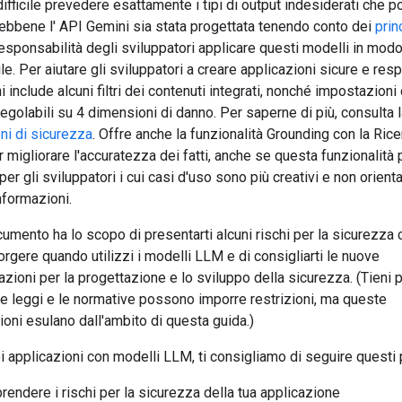
ifficile prevedere esattamente i tipi di output indesiderati che 
ebbene l' API Gemini sia stata progettata tenendo conto dei
prin
responsabilità degli sviluppatori applicare questi modelli in mod
e. Per aiutare gli sviluppatori a creare applicazioni sicure e resp
i include alcuni filtri dei contenuti integrati, nonché impostazioni 
egolabili su 4 dimensioni di danno. Per saperne di più, consulta 
ni di sicurezza
. Offre anche la funzionalità Grounding con la Ric
er migliorare l'accuratezza dei fatti, anche se questa funzionalit
per gli sviluppatori i cui casi d'uso sono più creativi e non orientat
informazioni.
mento ha lo scopo di presentarti alcuni rischi per la sicurezza 
gere quando utilizzi i modelli LLM e di consigliarti le nuove
ioni per la progettazione e lo sviluppo della sicurezza. (Tieni 
e leggi e le normative possono imporre restrizioni, ma queste
oni esulano dall'ambito di questa guida.)
 applicazioni con modelli LLM, ti consigliamo di seguire questi
endere i rischi per la sicurezza della tua applicazione