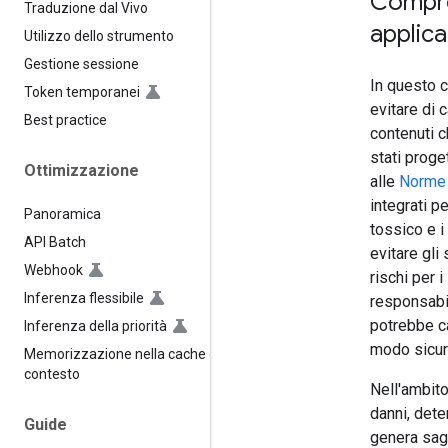
Compren
Traduzione dal Vivo
applic
Utilizzo dello strumento
Gestione sessione
In questo c
Token temporanei
evitare di 
Best practice
contenuti c
stati proge
Ottimizzazione
alle
Norme r
integrati p
Panoramica
tossico e i 
API Batch
evitare gli
Webhook
rischi per i
Inferenza flessibile
responsabil
potrebbe ca
Inferenza della priorità
modo sicur
Memorizzazione nella cache del
contesto
Nell'ambito
danni, dete
Guide
genera sagg