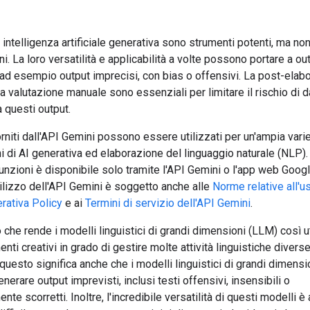
i intelligenza artificiale generativa sono strumenti potenti, ma no
oni. La loro versatilità e applicabilità a volte possono portare a ou
 ad esempio output imprecisi, con bias o offensivi. La post-elab
a valutazione manuale sono essenziali per limitare il rischio di d
a questi output.
orniti dall'API Gemini possono essere utilizzati per un'ampia varie
i di AI generativa ed elaborazione del linguaggio naturale (NLP). 
unzioni è disponibile solo tramite l'API Gemini o l'app web Goog
tilizzo dell'API Gemini è soggetto anche alle
Norme relative all'u
erativa Policy
e ai
Termini di servizio dell'API Gemini
.
ò che rende i modelli linguistici di grandi dimensioni (LLM) così ut
nti creativi in grado di gestire molte attività linguistiche diverse
questo significa anche che i modelli linguistici di grandi dimensi
erare output imprevisti, inclusi testi offensivi, insensibili o
nte scorretti. Inoltre, l'incredibile versatilità di questi modelli è