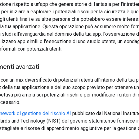
ione rispetto a un'app che genera storie di fantasia per l'intratt
er iniziare a esplorare i potenziali rischi per la sicurezza è quel
gli utenti finali e su altre persone che potrebbero essere interes
ella tua applicazione. Questa operazione può assumere molte form
di studi all'avanguardia nel dominio della tua app, l'osservazione 
lizzano app simili o l'esecuzione di uno studio utente, un sonda
nformali con potenziali utenti.
enti avanzati
 con un mix diversificato di potenziali utenti all'interno della tua
t della tua applicazione e del suo scopo previsto per ottenere u
ettiva più ampia sui potenziali rischi e per modificare i criteri di 
cessario.
mework di gestione del rischio AI
pubblicato dal National Institut
ards and Technology (NIST) del governo statunitense fornisce i
ettagliate e risorse di apprendimento aggiuntive per la gestione 