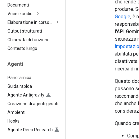
che rende d
Documenti
produrre. S
Voce e audio
Google
, è 
Elaborazione in corso…
responsabil
l'API Gemin
Output strutturati
sicurezza r
Chiamata di funzione
impostazio
Contesto lungo
abilitata p
disattivata 
Agenti
ricerca di 
Panoramica
Questo docu
Guida rapida
possono sor
Agente Antigravity
raccomandaz
che anche l
Creazione di agenti gestiti
considerazi
Ambienti
Hooks
Quando crei
Agente Deep Research
Compr