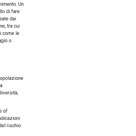
enimento. Un
lo di fare
sate dai
e, tra cui
di come le
ggio o
 popolazione
na
diversità,
e of
ndicazioni
del rischio