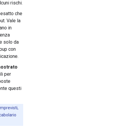
cuni rischi.
 esatto che
ut. Vale la
ano in
ienza
re solo da
opup con
licazione.
 mostrato
li per
sposte
ente questi
imprevisti,
cabolario