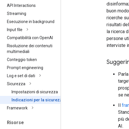
disinformaz
API Interactions
buon modo p
Streaming
ricerche su
Esecuzione in background
risultati d
Input file
la ricerca 
Compatibilità con Open
AI
persone uti
interviste i
Risoluzione dei contenuti
multimediali
Conteggio token
Suggerim
Prompt engineering
Parla
Log e set di dati
targe
Sicurezza
prosp
Impostazioni di sicurezza
se ne
Indicazioni per la sicurezza
Il
fra
Framework
Stand
più d
Risorse
AI.