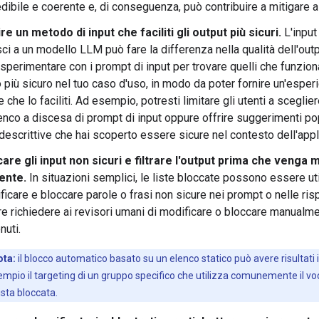
dibile e coerente e, di conseguenza, può contribuire a mitigare al
re un metodo di input che faciliti gli output più sicuri.
L'input
sci a un modello LLM può fare la differenza nella qualità dell'outp
sperimentare con i prompt di input per trovare quelli che funzion
più sicuro nel tuo caso d'uso, in modo da poter fornire un'esper
e che lo faciliti. Ad esempio, potresti limitare gli utenti a sceglie
enco a discesa di prompt di input oppure offrire suggerimenti p
 descrittive che hai scoperto essere sicure nel contesto dell'app
are gli input non sicuri e filtrare l'output prima che venga
tente.
In situazioni semplici, le liste bloccate possono essere uti
ificare e bloccare parole o frasi non sicure nei prompt o nelle ri
e richiedere ai revisori umani di modificare o bloccare manualm
nuti.
ota:
il blocco automatico basato su un elenco statico può avere risultati 
mpio il targeting di un gruppo specifico che utilizza comunemente il vo
lista bloccata.