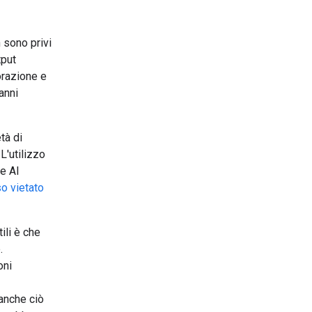
n sono privi
tput
orazione e
anni
tà di
L'utilizzo
le AI
so vietato
ili è che
.
oni
 anche ciò