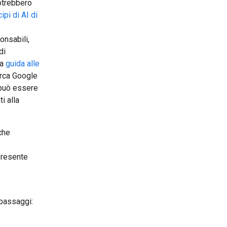
potrebbero
cipi di AI di
o
onsabili,
di
la
guida alle
erca Google
à può essere
i alla
che
presente
 passaggi: