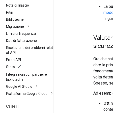
Note di rilascio
La pu
model
Ritiri
lingu
Biblioteche
Migrazione
Limiti di frequenza
Valutar
Dati di fatturazione
sicurez
Risoluzione dei problemi relativi
all'API
Ora che hai
Errori API
dare la pri
Stato
fondamental
Integrazioni con partner e
volta determ
biblioteche
Spesso, sem
Google AI Studio
Ad esempio
Piattaforma Google Cloud
Ottim
Criteri
conte