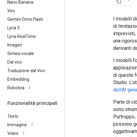
Nano Banana
Veo
I modelli d
Gemini Omni Flash
di limitazi
Lyria 3
imprevisti,
Lyria Real
Time
una rigoros
Imagen
derivanti d
Sintesi vocale
I modelli f
Dal vivo
applicazion
Traduzione dal Vivo
di queste f
Embedding
Studio. L'u
Robotica
dell'AI gen
Parte di ci
Funzionalità principali
sono strume
Purtroppo, 
Testo
possono gen
Immagine
oggettivame
Video