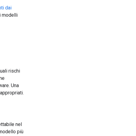
nti dai
i modelli
ali rischi
one
tware. Una
 appropriati.
ttabile nel
 modello più