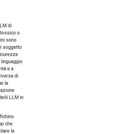
LLM di
 tossico o
ini sono
 è soggetto
 sicurezza
l linguaggio
ità e a
diversa di
ai la
icazione
delli LLM in
fichino
app che
tare la