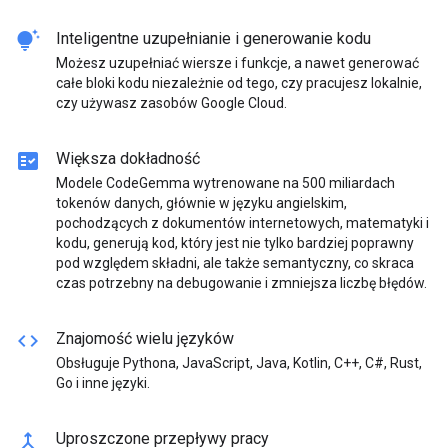
tips_and_updates
Inteligentne uzupełnianie i generowanie kodu
Możesz uzupełniać wiersze i funkcje, a nawet generować
całe bloki kodu niezależnie od tego, czy pracujesz lokalnie,
czy używasz zasobów Google Cloud.
fact_check
Większa dokładność
Modele CodeGemma wytrenowane na 500 miliardach
tokenów danych, głównie w języku angielskim,
pochodzących z dokumentów internetowych, matematyki i
kodu, generują kod, który jest nie tylko bardziej poprawny
pod względem składni, ale także semantyczny, co skraca
czas potrzebny na debugowanie i zmniejsza liczbę błędów.
code
Znajomość wielu języków
Obsługuje Pythona, JavaScript, Java, Kotlin, C++, C#, Rust,
Go i inne języki.
merge
Uproszczone przepływy pracy