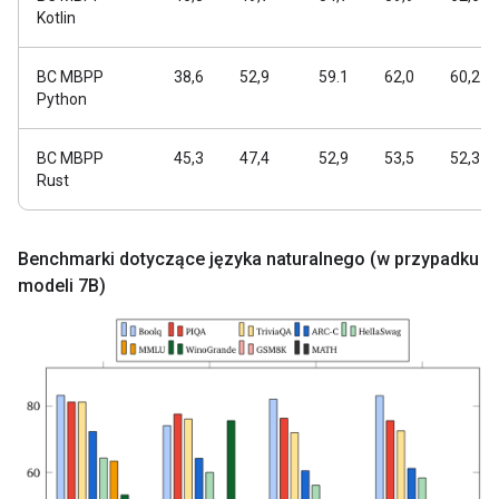
Kotlin
BC MBPP
38,6
52,9
59.1
62,0
60,2
Python
BC MBPP
45,3
47,4
52,9
53,5
52,3
Rust
Benchmarki dotyczące języka naturalnego (w przypadku
modeli 7B)