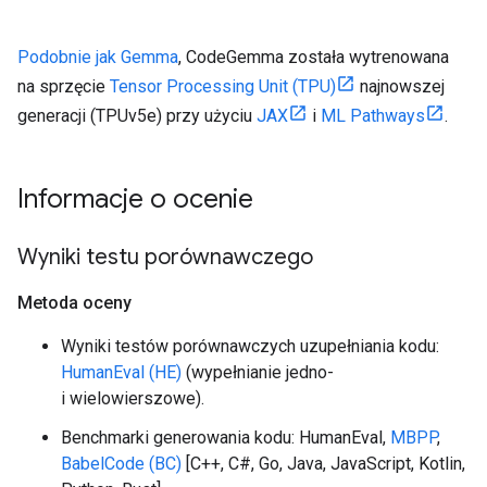
Podobnie jak Gemma
, CodeGemma została wytrenowana
na sprzęcie
Tensor Processing Unit (TPU)
najnowszej
generacji (TPUv5e) przy użyciu
JAX
i
ML Pathways
.
Informacje o ocenie
Wyniki testu porównawczego
Metoda oceny
Wyniki testów porównawczych uzupełniania kodu:
HumanEval (HE)
(wypełnianie jedno-
i wielowierszowe).
Benchmarki generowania kodu: HumanEval,
MBPP
,
BabelCode (BC)
[C++, C#, Go, Java, JavaScript, Kotlin,