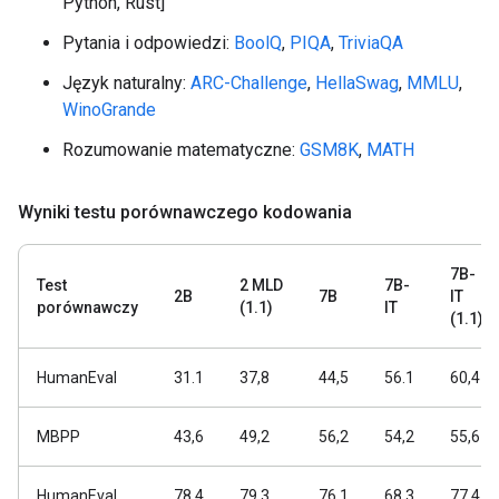
Python, Rust]
Pytania i odpowiedzi:
BoolQ
,
PIQA
,
TriviaQA
Język naturalny:
ARC-Challenge
,
HellaSwag
,
MMLU
,
WinoGrande
Rozumowanie matematyczne:
GSM8K
,
MATH
Wyniki testu porównawczego kodowania
7B-
Test
2 MLD
7B-
2B
7B
IT
porównawczy
(1.1)
IT
(1.1)
HumanEval
31.1
37,8
44,5
56.1
60,4
MBPP
43,6
49,2
56,2
54,2
55,6
HumanEval
78,4
79,3
76,1
68,3
77,4