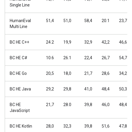
Single Line
HumanEval
51,4
51,0
58,4
20.1
23,7
Multi Line
BC HE C++
24.2
19,9
32,9
42,2
46,6
BC HE C#
10.6
26.1
22,4
26,7
54,7
BC HE Go
20,5
18,0
21,7
28,6
34,2
BC HE Java
29,2
29,8
41,0
48,4
50,3
BC HE
21,7
28.0
39,8
46,0
48,4
JavaScript
BC HE Kotlin
28,0
32,3
39,8
51,6
47,8