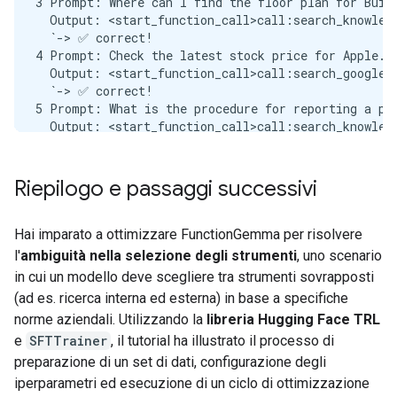
3 Prompt: Where can I find the floor plan for Build
  Output: <start_function_call>call:search_knowledg
  `-> ✅ correct!

4 Prompt: Check the latest stock price for Apple.

  Output: <start_function_call>call:search_google{q
  `-> ✅ correct!

5 Prompt: What is the procedure for reporting a phi
  Output: <start_function_call>call:search_knowledg
  `-> ✅ correct!

6 Prompt: Show me examples of using the useEffect h
  Output: <start_function_call>call:search_knowledg
Riepilogo e passaggi successivi
  -> ❌ wrong (expected 'search_google' missing)

7 Prompt: Who are the direct reports for the VP of 
  Output: <start_function_call>call:search_knowledg
Hai imparato a ottimizzare FunctionGemma per risolvere
  `-> ✅ correct!

l'
ambiguità nella selezione degli strumenti
, uno scenario
8 Prompt: How do I list open ports on a Linux serve
in cui un modello deve scegliere tra strumenti sovrapposti
  Output: <start_function_call>call:search_google{q
(ad es. ricerca interna ed esterna) in base a specifiche
  `-> ✅ correct!

norme aziendali. Utilizzando la
libreria Hugging Face TRL
9 Prompt: What is our Slack message retention polic
  Output: <start_function_call>call:search_knowledg
e
SFTTrainer
, il tutorial ha illustrato il processo di
  `-> ✅ correct!

preparazione di un set di dati, configurazione degli
10 Prompt: Compare the features of iPhone 15 vs Sam
iperparametri ed esecuzione di un ciclo di ottimizzazione
  Output: <start_function_call>call:search_google{q