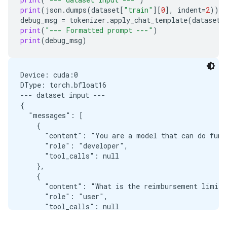
print
(
json
.
dumps
(
dataset
[
"train"
][
0
],
indent
=
2
))
debug_msg
=
tokenizer
.
apply_chat_template
(
dataset
[
print
(
"--- Formatted prompt ---"
)
print
(
debug_msg
)
Device: cuda:0

DType: torch.bfloat16

--- dataset input ---

{

  "messages": [

    {

      "content": "You are a model that can do funct
      "role": "developer",

      "tool_calls": null

    },

    {

      "content": "What is the reimbursement limit 
      "role": "user",

      "tool_calls": null

    },

    {
