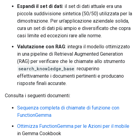
18 Prompt: How to undo the last git commit but keep
Espandi il set di dati
: il set di dati attuale era una
  Output: <start_function_call>call:search_knowledg
piccola suddivisione sintetica (50/50) utilizzata per la
  -> ❌ wrong (expected 'search_google' missing)

19 Prompt: What is the process for creating a new J
dimostrazione. Per un'applicazione aziendale solida,
  Output: <start_function_call>call:search_knowledg
cura un set di dati più ampio e diversificato che copra
  `-> ✅ correct!

casi limite ed eccezioni rare alle norme.
20 Prompt: Tutorial on SQL window functions.

  Output: <start_function_call>call:search_knowledg
Valutazione con RAG
: integra il modello ottimizzato
  -> ❌ wrong (expected 'search_google' missing)

in una pipeline di Retrieval Augmented Generation
(RAG) per verificare che le chiamate allo strumento
search_knowledge_base
recuperino
effettivamente i documenti pertinenti e producano
risposte finali accurate.
Consulta i seguenti documenti:
Sequenza completa di chiamate di funzione con
FunctionGemma
Ottimizza FunctionGemma per le Azioni per il mobile
in Gemma Cookbook