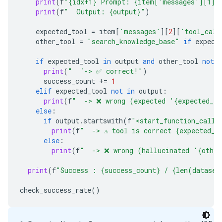
print
(
f
"{idx+1} Prompt: {item['messages'][1][
            "query": {

print
(
f
"  Output: {output}"
)
              "description": "query string",

              "type": "string"

expected_tool
=
item
[
'messages'
][
2
][
'tool_call
            }

other_tool
=
"search_knowledge_base"
if
expect
          },

          "required": [

if
expected_tool
in
output
and
other_tool
not
i
            "query"

print
(
"  `-> ✅ correct!"
)
          ],

success_count
+=
1
          "type": "object"

elif
expected_tool
not
in
output
:
        },

print
(
f
"  -> ❌ wrong (expected '{expected_t
        "return": {

else
:
          "type": "string"

if
output
.
startswith
(
f
"<start_function_call>
        }

print
(
f
"  -> ⚠️ tool is correct {expected_t
      },

else
:
      "type": "function"

print
(
f
"  -> ❌ wrong (hallucinated '{othe
    },

    {

print
(
f
"Success : {success_count} / {len(dataset
      "function": {

        "description": "Search public information."
check_success_rate
()
        "name": "search_google",

        "parameters": {

          "properties": {
