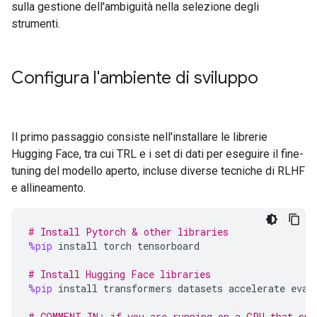
sulla gestione dell'ambiguità nella selezione degli
strumenti.
Configura l'ambiente di sviluppo
Il primo passaggio consiste nell'installare le librerie
Hugging Face, tra cui TRL e i set di dati per eseguire il fine-
tuning del modello aperto, incluse diverse tecniche di RLHF
e allineamento.
# Install Pytorch & other libraries
%pip
install
torch
tensorboard
# Install Hugging Face libraries
%pip
install
transformers
datasets
accelerate
eval
# COMMENT IN: if you are running on a GPU that sup