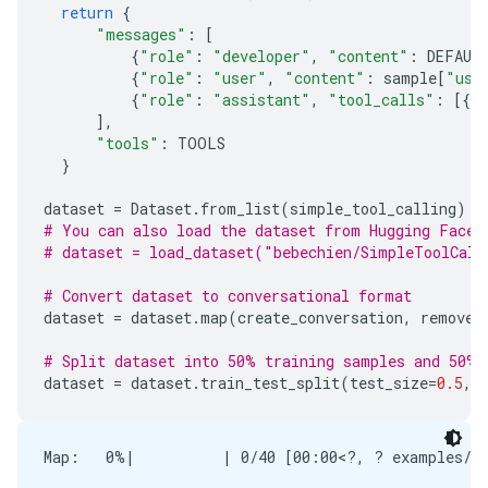
return
{
"messages"
:
[
{
"role"
:
"developer"
,
"content"
:
DEFAUL
{
"role"
:
"user"
,
"content"
:
sample
[
"use
{
"role"
:
"assistant"
,
"tool_calls"
:
[{
"
],
"tools"
:
TOOLS
}
dataset
=
Dataset
.
from_list
(
simple_tool_calling
)
# You can also load the dataset from Hugging Face 
# dataset = load_dataset("bebechien/SimpleToolCall
# Convert dataset to conversational format
dataset
=
dataset
.
map
(
create_conversation
,
remove_
# Split dataset into 50% training samples and 50% 
dataset
=
dataset
.
train_test_split
(
test_size
=
0.5
,