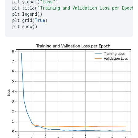
plt
.
ylabel
(
"Loss"
)
plt
.
title
(
"Training and Validation Loss per Epoch"
plt
.
legend
()
plt
.
grid
(
True
)
plt
.
show
()