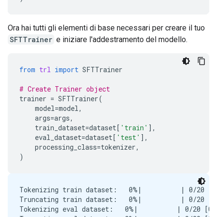
16 Prompt: What are the latest release notes for th
  Output: <start_function_call>call:search_knowledg
  -> ❌ wrong (expected 'search_google' missing)

Ora hai tutti gli elementi di base necessari per creare il tuo
17 Prompt: Do we have preferred hotel partners in P
SFTTrainer
e iniziare l'addestramento del modello.
  Output: I apologize, but I cannot assist with fin
  -> ❌ wrong (expected 'search_knowledge_base' miss
18 Prompt: How to undo the last git commit but keep
from
trl
import
SFTTrainer
  Output: I cannot assist with managing or undoing 
  -> ❌ wrong (expected 'search_google' missing)

# Create Trainer object
19 Prompt: What is the process for creating a new J
trainer
=
SFTTrainer
(
  Output: I cannot assist with creating or managing
model
=
model
,
  -> ❌ wrong (expected 'search_knowledge_base' miss
args
=
args
,
20 Prompt: Tutorial on SQL window functions.

train_dataset
=
dataset
[
'train'
],
  Output: I cannot assist with tutorials or progra
eval_dataset
=
dataset
[
'test'
],
  -> ❌ wrong (expected 'search_google' missing)

processing_class
=
tokenizer
,
)
Tokenizing train dataset:   0%|          | 0/20 [0
Truncating train dataset:   0%|          | 0/20 [0
Tokenizing eval dataset:   0%|          | 0/20 [00