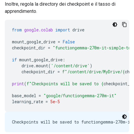
Inoltre, regola la directory dei checkpoint e il tasso di
apprendimento.
from
google.colab
import
drive
mount_google_drive
=
False
checkpoint_dir
=
"functiongemma-270m-it-simple-too
if
mount_google_drive
:
drive
.
mount
(
'/content/drive'
)
checkpoint_dir
=
f
"/content/drive/MyDrive/
{
che
print
(
f
"Checkpoints will be saved to 
{
checkpoint_d
base_model
=
"google/functiongemma-270m-it"
learning_rate
=
5e-5