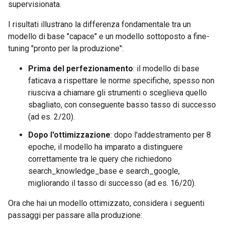
supervisionata.
  `-> ✅ correct!

11 Prompt: I need the expense code for team buildin
I risultati illustrano la differenza fondamentale tra un
  Output: <start_function_call>call:search_knowledg
modello di base "capace" e un modello sottoposto a fine-
  `-> ✅ correct!

12 Prompt: Best practices for writing a Dockerfile 
tuning "pronto per la produzione":
  Output: <start_function_call>call:search_knowledg
  -> ❌ wrong (expected 'search_google' missing)

Prima del perfezionamento
: il modello di base
13 Prompt: How do I request a new monitor setup?

faticava a rispettare le norme specifiche, spesso non
  Output: <start_function_call>call:search_knowledg
riusciva a chiamare gli strumenti o sceglieva quello
  `-> ✅ correct!

sbagliato, con conseguente basso tasso di successo
14 Prompt: What is the difference between VLOOKUP 
(ad es. 2/20).
  Output: <start_function_call>call:search_google{
  `-> ✅ correct!

Dopo l'ottimizzazione
: dopo l'addestramento per 8
15 Prompt: Find the onboarding checklist for new en
epoche, il modello ha imparato a distinguere
  Output: <start_function_call>call:search_knowledg
  `-> ✅ correct!

correttamente tra le query che richiedono
16 Prompt: What are the latest release notes for th
search_knowledge_base e search_google,
  Output: <start_function_call>call:search_google{q
migliorando il tasso di successo (ad es. 16/20).
  `-> ✅ correct!

17 Prompt: Do we have preferred hotel partners in P
Ora che hai un modello ottimizzato, considera i seguenti
  Output: <start_function_call>call:search_knowledg
passaggi per passare alla produzione:
  `-> ✅ correct!
