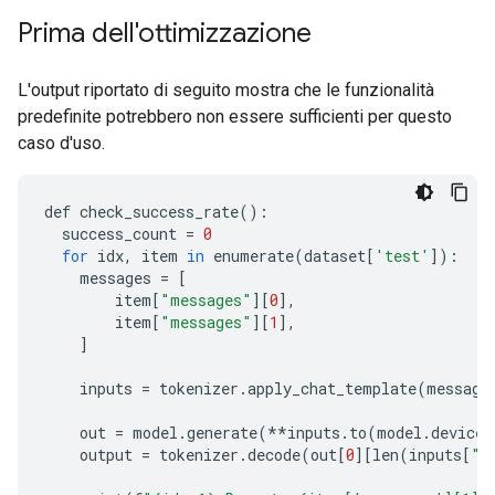
      "content": null,

Prima dell'ottimizzazione
      "role": "assistant",

      "tool_calls": [

        {

L'output riportato di seguito mostra che le funzionalità
          "function": {

predefinite potrebbero non essere sufficienti per questo
            "arguments": {

caso d'uso.
              "query": "travel meal reimbursement 
            },

            "name": "search_knowledge_base"

def
check_success_rate
():
          },

success_count
=
0
          "type": "function"

for
idx
,
item
in
enumerate
(
dataset
[
'test'
]):
        }

messages
=
[
      ]

item
[
"messages"
][
0
],
    }

item
[
"messages"
][
1
],
  ],

]
  "tools": [

    {

inputs
=
tokenizer
.
apply_chat_template
(
message
      "function": {

        "description": "Search internal company doc
out
=
model
.
generate
(
**
inputs
.
to
(
model
.
device
)
        "name": "search_knowledge_base",

output
=
tokenizer
.
decode
(
out
[
0
][
len
(
inputs
[
"i
        "parameters": {

          "properties": {
