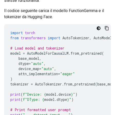
stesse funzionalità.
Il codice seguente carica il modello FunctionGemma e il
tokenizer da Hugging Face.
import
torch
from
transformers
import
AutoTokenizer
,
AutoModelF
# Load model and tokenizer
model
=
AutoModelForCausalLM
.
from_pretrained
(
base_model
,
dtype
=
"auto"
,
device_map
=
"auto"
,
attn_implementation
=
"eager"
)
tokenizer
=
AutoTokenizer
.
from_pretrained
(
base_mod
print
(
f
"Device: 
{
model
.
device
}
"
)
print
(
f
"DType: 
{
model
.
dtype
}
"
)
# Print formatted user prompt
print
(
"--- dataset input ---"
)