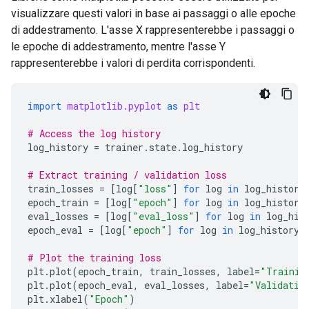
visualizzare questi valori in base ai passaggi o alle epoche
di addestramento. L'asse X rappresenterebbe i passaggi o
le epoche di addestramento, mentre l'asse Y
rappresenterebbe i valori di perdita corrispondenti.
import
matplotlib.pyplot
as
plt
# Access the log history
log_history
=
trainer
.
state
.
log_history
# Extract training / validation loss
train_losses
=
[
log
[
"loss"
]
for
log
in
log_history
epoch_train
=
[
log
[
"epoch"
]
for
log
in
log_history
eval_losses
=
[
log
[
"eval_loss"
]
for
log
in
log_his
epoch_eval
=
[
log
[
"epoch"
]
for
log
in
log_history
# Plot the training loss
plt
.
plot
(
epoch_train
,
train_losses
,
label
=
"Trainin
plt
.
plot
(
epoch_eval
,
eval_losses
,
label
=
"Validatio
plt
.
xlabel
(
"Epoch"
)