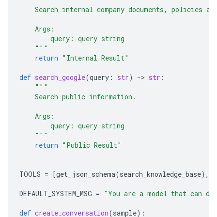
    Search internal company documents, policies an
    Args:
        query: query string
    """
return
"Internal Result"
def
search_google
(
query
:
str
)
-
> 
str
:
"""
    Search public information.
    Args:
        query: query string
    """
return
"Public Result"
TOOLS
=
[
get_json_schema
(
search_knowledge_base
),
DEFAULT_SYSTEM_MSG
=
"You are a model that can do 
def
create_conversation
(
sample
):