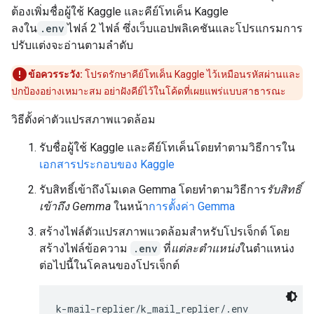
ต้องเพิ่มชื่อผู้ใช้ Kaggle และคีย์โทเค็น Kaggle
ลงใน
.env
ไฟล์ 2 ไฟล์ ซึ่งเว็บแอปพลิเคชันและโปรแกรมการ
ปรับแต่งจะอ่านตามลําดับ
ข้อควรระวัง:
โปรดรักษาคีย์โทเค็น Kaggle ไว้เหมือนรหัสผ่านและ
ปกป้องอย่างเหมาะสม อย่าฝังคีย์ไว้ในโค้ดที่เผยแพร่แบบสาธารณะ
วิธีตั้งค่าตัวแปรสภาพแวดล้อม
รับชื่อผู้ใช้ Kaggle และคีย์โทเค็นโดยทําตามวิธีการใน
เอกสารประกอบของ Kaggle
รับสิทธิ์เข้าถึงโมเดล Gemma โดยทําตามวิธีการ
รับสิทธิ์
เข้าถึง Gemma
ในหน้า
การตั้งค่า Gemma
สร้างไฟล์ตัวแปรสภาพแวดล้อมสำหรับโปรเจ็กต์ โดย
สร้างไฟล์ข้อความ
.env
ที่
แต่ละตำแหน่ง
ในตำแหน่ง
ต่อไปนี้ในโคลนของโปรเจ็กต์
k-mail-replier/k_mail_replier/.env
