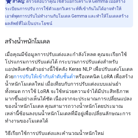
สำคัญ:
ตรวจสอบว่าคุณใช้ตัวแยกวิเคราะห์ Gemma เมื่อสร้าง
ระเบียนการปรับ การใช้ตัวแยกวิเคราะห์ที่เข้ากันไม่ได้อาจทําให้
เอาต์พุตการปรับไม่ทํางานกับโมเดล Gemma และทําให้โมเดลสร้าง
ผลลัพธ์ที่ไม่เป็นประโยชน์
สร้างน้ำหนักโมเดล
เมื่อคุณมีข้อมูลการปรับแต่งและกำลังโหลด คุณจะเรียกใช้
โปรแกรมการปรับแต่งได้ กระบวนการปรับแต่งสําหรับ
แอปพลิเคชันตัวอย่างนี้ใช้คลัง Keras NLP เพื่อปรับแต่งโมเดล
ด้วย
การปรับให้เข้ากับลําดับชั้นต่ำ
หรือเทคนิค LoRA เพื่อสร้าง
น้ำหนักโมเดลใหม่ เมื่อเทียบกับการปรับแต่งแบบแม่นยำ
ทั้งหมด การใช้ LoRA จะใช้หน่วยความจําได้มีประสิทธิภาพ
มากขึ้นอย่างเห็นได้ชัด เนื่องจากจะประมาณการเปลี่ยนแปลง
ของน้ำหนักโมเดล คุณสามารถวางน้ำหนักโดยประมาณ
เหล่านี้ซ้อนลงบนน้ำหนักโมเดลที่มีอยู่เพื่อเปลี่ยนลักษณะการ
ทำงานของโมเดลได้
วิธีเรียกใช้การปรับแต่งและคำนวณน้ำหนักใหม่