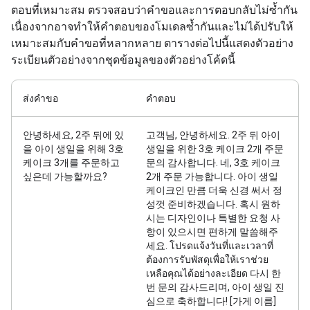
ตอบที่เหมาะสม ตรวจสอบว่าคำขอและการตอบกลับไม่ซ้ำกัน
เนื่องจากอาจทําให้คำตอบของโมเดลซ้ำกันและไม่ได้ปรับให้
เหมาะสมกับคำขอที่หลากหลาย ตารางต่อไปนี้แสดงตัวอย่าง
ระเบียนตัวอย่างจากชุดข้อมูลของตัวอย่างโค้ดนี้
ส่งคำขอ
คำตอบ
안녕하세요, 2주 뒤에 있
고객님, 안녕하세요. 2주 뒤 아이
을 아이 생일을 위해 3호
생일을 위한 3호 케이크 2개 주문
케이크 3개를 주문하고
문의 감사합니다. 네, 3호 케이크
싶은데 가능할까요?
2개 주문 가능합니다. 아이 생일
케이크인 만큼 더욱 신경 써서 정
성껏 준비하겠습니다. 혹시 원하
시는 디자인이나 특별한 요청 사
항이 있으시면 편하게 말씀해주
세요. โปรดแจ้งวันที่และเวลาที่
ต้องการรับพัสดุเพื่อให้เราช่วย
เหลือคุณได้อย่างละเอียด 다시 한
번 문의 감사드리며, 아이 생일 진
심으로 축하합니다! [가게 이름]