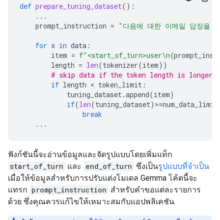
def
prepare_tuning_dataset
():
...
prompt_instruction
=
"다음에 대한 이메일 답장을 
for
x
in
data
:
item
=
f
"<start_of_turn>user
\n
{
prompt_inst
length
=
len
(
tokenizer
(
item
))
# skip data if the token length is longer 
if
length
 < 
token_limit
:
tuning_dataset
.
append
(
item
)
if
(
len
(
tuning_dataset
)
>
=
num_data_limit
break
...
ฟังก์ชันนี้จะอ่านข้อมูลและจัดรูปแบบโดยเพิ่มแท็ก
start_of_turn
และ
end_of_turn
ซึ่งเป็น
รูปแบบที่จำเป็น
เมื่อให้ข้อมูลสำหรับการปรับแต่งโมเดล Gemma โค้ดนี้จะ
แทรก
prompt_instruction
สําหรับคําขอแต่ละรายการ
ด้วย ซึ่งคุณควรแก้ไขให้เหมาะสมกับแอปพลิเคชัน