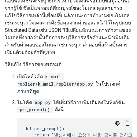
แอปพลิเคชันจะระบุวิธีการให้กับโมเดลพร้อมกับข้อมูลอินพุต
จากผู้ใช้ ซึ่งเป็นพรอมต์ที่สมบูรณ์ของโมเดล คุณสามารถ
แก้ไขวิธีการเหล่านี้เพื่อเปลี่ยนลักษณะการทํางานของโมเดล
เช่น ระบุว่าโมเดลควรดึงข้อมูลจากคําขอและใส่ไว้ในรูปแบบ
Structured Data เช่น JSON วิธีเปลี่ยนลักษณะการทํางานของ
โมเดลที่ง่ายกว่านั้นคือการระบุวิธีการหรือคําแนะนําเพิ่มเติม
สําหรับคําตอบของโมเดล เช่น ระบุว่าคําตอบที่สร้างขึ้นควร
เขียนด้วยถ้อยคำที่สุภาพ
วิธีแก้ไขวิธีการของพรอมต์
เปิดไฟล์โค้ด
k-mail-
replier/k_mail_replier/app.py
ในโปรเจ็กต์
ภาษาที่พูด
ในโค้ด
app.py
ให้เพิ่มวิธีการเพิ่มเติมลงในฟังก์ชัน
get_prompt():
ดังนี้
def get_prompt():

    return "발신자에게 요청에 대한 감사를 전하고,