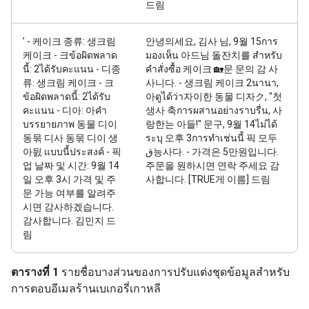
드림
’ - 케이크 종류: 생크림
안녕의세요, 김사 님, 9월 15การ
케이크 - 크ข้อผิดพลาด
มองเห็น 아드님 돌잔치를 สำหรับ
นี้: 2ได้รับคะแนน - 디종
คำสั่งซื้อ 케이크 🏡문 문의 감 사
류: 생크림 케이크 - 크
사니다. - 생크림 케이크 2นานา,
ข้อผิดพลาดนี้: 2ได้รับ
아ดูได้ว่า자이한 동물 디자ク, "첫
คะแนน - 디아: 아คำ
생사 축การผสานอย่างราบรื่น, 사
บรรยายภาพ 동물 디이
랑한는 아들!" 문구, 9월 14ไม่ได้
동묶 디사 동묶 디이 생
ระบุ 오후 3การทำเช่นนี้ 픽 모두
아딄 แบบนี้ประสงค์ - 픽
ق능사다. - 가격은 5만원입니다.
업 날짜 및 시간: 9월 14
주문을 원하시면 연락 주세요 감
일 오후 3시 가격 및 주
사합니다. [TRUE게 이름] 드림
문 가능 여부를 알려주
시면 감사하겠습니다.
감사합니다. 김민지 드
림
ตารางที่ 1
รายชื่อบางส่วนของการปรับแต่งชุดข้อมูลสำหรับ
การตอบอีเมลร้านเบเกอรี่เกาหลี