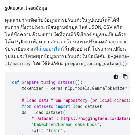
รูปแบบและโหลดข้อมูล
คุณสามารถจัดเก็บข้อมูลการปรับแต่งในรูปแบบใดก็ได้ที่
สะดวก ซึ่งรวมถึงระเบียนฐานข้อมูล ไฟล์ JSON, CSV หรือ
ไฟล์ข้อความล้วน ตราบใดที่คุณมีวิธีเรียกข้อมูลระเบียนด้วย
โค้ด Python เพื่อความสะดวก โปรแกรมปรับแต่งตัวอย่างจะ
รับระเบียนจาก
ที่เก็บออนไลน์
ในตัวอย่างนี้ โปรแกรมเปลี่ยน
รูปแบบจะโหลดชุดข้อมูลการปรับแต่งในข้อบังคับ
k-gemma-
it/main.py
โดยใช้ฟังก์ชัน
prepare_tuning_dataset()
def
prepare_tuning_dataset
():
tokenizer
=
keras_nlp
.
models
.
GemmaTokenizer
.
fr
# load data from repository (or local director
from
datasets
import
load_dataset
ds
=
load_dataset
(
# Dataset : https://huggingface.co/dataset
"bebechien/korean_cake_boss"
,
split
=
"train"
,