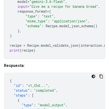
model
=
"gemini-3.6-flash"
,
input
=
"Give me a recipe for banana bread"
,
response_format
=
{
"type"
:
"text"
,
"mime_type"
:
"application/json"
,
"schema"
:
Recipe
.
model_json_schema
()
},
)
recipe
=
Recipe
.
model_validate_json
(
interaction
.
ou
print
(
recipe
)
Respuesta:
{
"id"
:
"v1_Chd..."
,
"status"
:
"completed"
,
"steps"
:
[
{
"type"
:
"model_output"
,