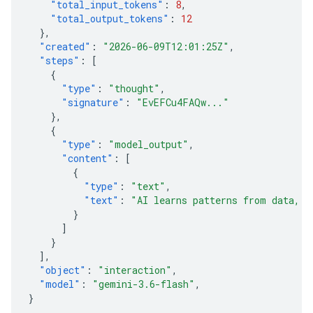
"total_input_tokens"
:
8
,
"total_output_tokens"
:
12
},
"created"
:
"2026-06-09T12:01:25Z"
,
"steps"
:
[
{
"type"
:
"thought"
,
"signature"
:
"EvEFCu4FAQw..."
},
{
"type"
:
"model_output"
,
"content"
:
[
{
"type"
:
"text"
,
"text"
:
"AI learns patterns from data, t
}
]
}
],
"object"
:
"interaction"
,
"model"
:
"gemini-3.6-flash"
,
}