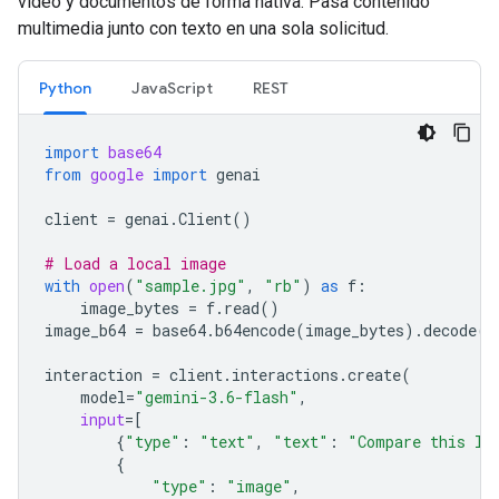
video y documentos de forma nativa. Pasa contenido
multimedia junto con texto en una sola solicitud.
Python
JavaScript
REST
import
base64
from
google
import
genai
client
=
genai
.
Client
()
# Load a local image
with
open
(
"sample.jpg"
,
"rb"
)
as
f
:
image_bytes
=
f
.
read
()
image_b64
=
base64
.
b64encode
(
image_bytes
)
.
decode
(
"
interaction
=
client
.
interactions
.
create
(
model
=
"gemini-3.6-flash"
,
input
=
[
{
"type"
:
"text"
,
"text"
:
"Compare this lo
{
"type"
:
"image"
,