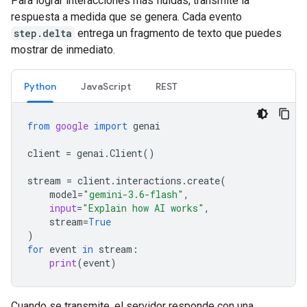
Para lograr interacciones más fluidas, transmite la
respuesta a medida que se genera. Cada evento
step.delta
entrega un fragmento de texto que puedes
mostrar de inmediato.
Python
JavaScript
REST
from
google
import
genai
client
=
genai
.
Client
()
stream
=
client
.
interactions
.
create
(
model
=
"gemini-3.6-flash"
,
input
=
"Explain how AI works"
,
stream
=
True
)
for
event
in
stream
:
print
(
event
)
Cuando se transmite, el servidor responde con una