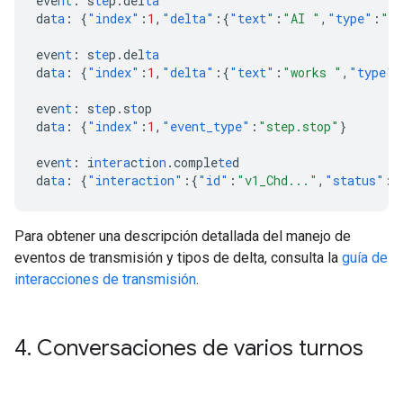
eve
nt
:
s
te
p.del
ta
da
ta
:
{
"index"
:
1
,
"delta"
:{
"text"
:
"AI "
,
"type"
:
"te
eve
nt
:
s
te
p.del
ta
da
ta
:
{
"index"
:
1
,
"delta"
:{
"text"
:
"works "
,
"type"
:
eve
nt
:
s
te
p.s
t
op
da
ta
:
{
"index"
:
1
,
"event_type"
:
"step.stop"
}
eve
nt
:
i
ntera
c
t
io
n
.comple
te
d
da
ta
:
{
"interaction"
:{
"id"
:
"v1_Chd..."
,
"status"
:
"
Para obtener una descripción detallada del manejo de
eventos de transmisión y tipos de delta, consulta la
guía de
interacciones de transmisión
.
4
.
Conversaciones de varios turnos