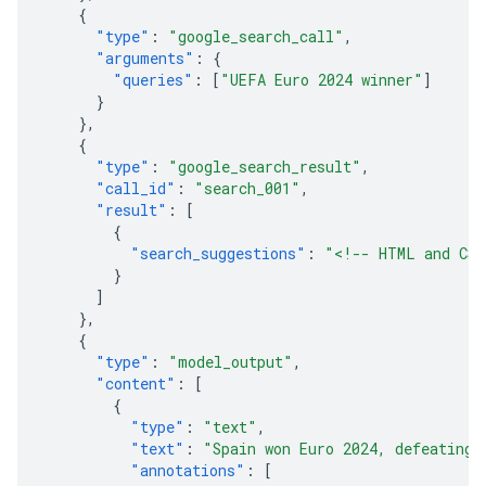
{
"type"
:
"google_search_call"
,
"arguments"
:
{
"queries"
:
[
"UEFA Euro 2024 winner"
]
}
},
{
"type"
:
"google_search_result"
,
"call_id"
:
"search_001"
,
"result"
:
[
{
"search_suggestions"
:
"<!-- HTML and CSS
}
]
},
{
"type"
:
"model_output"
,
"content"
:
[
{
"type"
:
"text"
,
"text"
:
"Spain won Euro 2024, defeating 
"annotations"
:
[