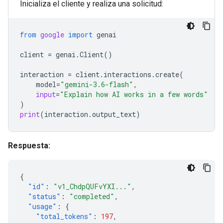
Inicializa el cliente y realiza una solicitud:
from
google
import
genai
client
=
genai
.
Client
()
interaction
=
client
.
interactions
.
create
(
model
=
"gemini-3.6-flash"
,
input
=
"Explain how AI works in a few words"
)
print
(
interaction
.
output_text
)
Respuesta:
{
"id"
:
"v1_ChdpQUFvYXI..."
,
"status"
:
"completed"
,
"usage"
:
{
"total_tokens"
:
197
,