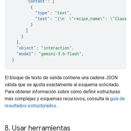
"content"
:
[
{
"type"
:
"text"
,
"text"
:
"{\n  \"recipe_name\": \"Classic
}
]
}
],
"object"
:
"interaction"
,
"model"
:
"gemini-3.6-flash"
,
}
El bloque de texto de salida contiene una cadena JSON
válida que se ajusta exactamente al esquema solicitado.
Para obtener información sobre cómo definir estructuras
más complejas y esquemas recursivos, consulta la
guía de
resultados estructurados
.
8
.
Usar herramientas