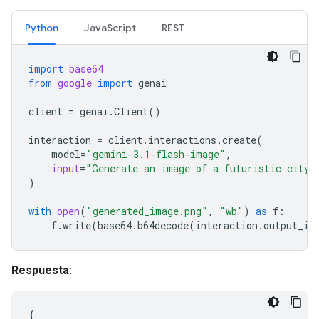
Python
JavaScript
REST
import
base64
from
google
import
genai
client
=
genai
.
Client
()
interaction
=
client
.
interactions
.
create
(
model
=
"gemini-3.1-flash-image"
,
input
=
"Generate an image of a futuristic city 
)
with
open
(
"generated_image.png"
,
"wb"
)
as
f
:
f
.
write
(
base64
.
b64decode
(
interaction
.
output_im
Respuesta:
{