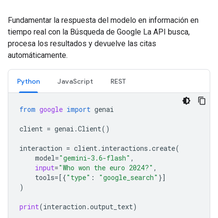
Fundamentar la respuesta del modelo en información en
tiempo real con la Búsqueda de Google La API busca,
procesa los resultados y devuelve las citas
automáticamente.
Python
JavaScript
REST
from
google
import
genai
client
=
genai
.
Client
()
interaction
=
client
.
interactions
.
create
(
model
=
"gemini-3.6-flash"
,
input
=
"Who won the euro 2024?"
,
tools
=
[{
"type"
:
"google_search"
}]
)
print
(
interaction
.
output_text
)