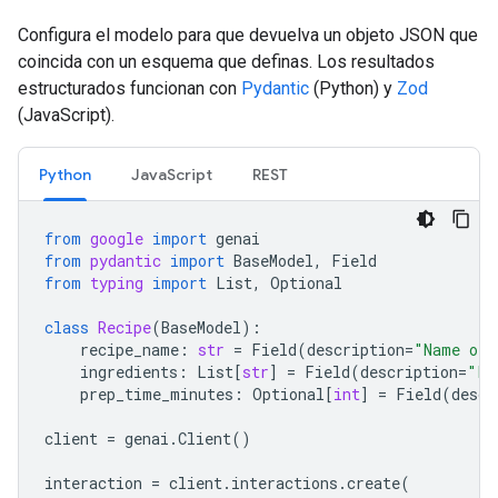
Configura el modelo para que devuelva un objeto JSON que
coincida con un esquema que definas. Los resultados
estructurados funcionan con
Pydantic
(Python) y
Zod
(JavaScript).
Python
JavaScript
REST
from
google
import
genai
from
pydantic
import
BaseModel
,
Field
from
typing
import
List
,
Optional
class
Recipe
(
BaseModel
):
recipe_name
:
str
=
Field
(
description
=
"Name of 
ingredients
:
List
[
str
]
=
Field
(
description
=
"Li
prep_time_minutes
:
Optional
[
int
]
=
Field
(
descr
client
=
genai
.
Client
()
interaction
=
client
.
interactions
.
create
(