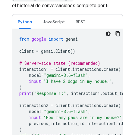
el historial de conversaciones completo por ti.
Python
JavaScript
REST
from
google
import
genai
client
=
genai
.
Client
()
# Server-side state (recommended)
interaction1
=
client
.
interactions
.
create
(
model
=
"gemini-3.6-flash"
,
input
=
"I have 2 dogs in my house."
,
)
print
(
"Response 1:"
,
interaction1
.
output_text
)
interaction2
=
client
.
interactions
.
create
(
model
=
"gemini-3.6-flash"
,
input
=
"How many paws are in my house?"
,
previous_interaction_id
=
interaction1
.
id
,
)