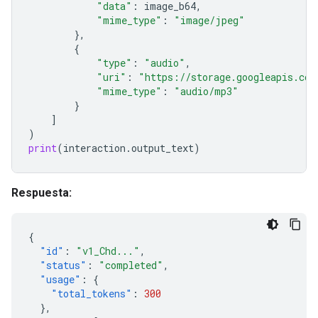
"data"
:
image_b64
,
"mime_type"
:
"image/jpeg"
},
{
"type"
:
"audio"
,
"uri"
:
"https://storage.googleapis.com
"mime_type"
:
"audio/mp3"
}
]
)
print
(
interaction
.
output_text
)
Respuesta:
{
"id"
:
"v1_Chd..."
,
"status"
:
"completed"
,
"usage"
:
{
"total_tokens"
:
300
},