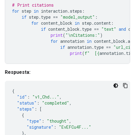
# Print citations
for
step
in
interaction
.
steps
:
if
step
.
type
==
"model_output"
:
for
content_block
in
step
.
content
:
if
content_block
.
type
==
"text"
and
co
print
(
"
\n
Citations:"
)
for
annotation
in
content_block
.
ann
if
annotation
.
type
==
"url_cit
print
(
f
"  [
{
annotation
.
tit
Respuesta:
{
"id"
:
"v1_Chd..."
,
"status"
:
"completed"
,
"steps"
:
[
{
"type"
:
"thought"
,
"signature"
:
"EvEFCu4F..."
},