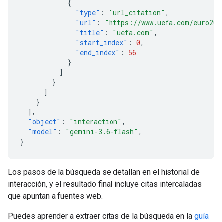
{
"type"
:
"url_citation"
,
"url"
:
"https://www.uefa.com/euro202
"title"
:
"uefa.com"
,
"start_index"
:
0
,
"end_index"
:
56
}
]
}
]
}
],
"object"
:
"interaction"
,
"model"
:
"gemini-3.6-flash"
,
}
Los pasos de la búsqueda se detallan en el historial de
interacción, y el resultado final incluye citas intercaladas
que apuntan a fuentes web.
Puedes aprender a extraer citas de la búsqueda en la
guía