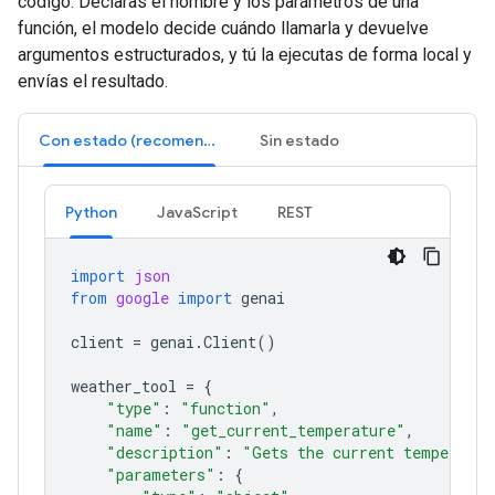
código. Declaras el nombre y los parámetros de una
función, el modelo decide cuándo llamarla y devuelve
argumentos estructurados, y tú la ejecutas de forma local y
envías el resultado.
Con estado (recomendado)
Sin estado
Python
JavaScript
REST
import
json
from
google
import
genai
client
=
genai
.
Client
()
weather_tool
=
{
"type"
:
"function"
,
"name"
:
"get_current_temperature"
,
"description"
:
"Gets the current temperatur
"parameters"
:
{