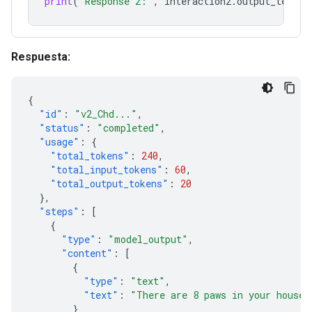
print
(
"Response 2:"
,
interaction2
.
output_text
)
Respuesta:
{
"id"
:
"v2_Chd..."
,
"status"
:
"completed"
,
"usage"
:
{
"total_tokens"
:
240
,
"total_input_tokens"
:
60
,
"total_output_tokens"
:
20
},
"steps"
:
[
{
"type"
:
"model_output"
,
"content"
:
[
{
"type"
:
"text"
,
"text"
:
"There are 8 paws in your house.
}