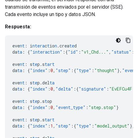
transmisión de eventos enviados por el servidor (SSE).
Cada evento incluye un tipo y datos JSON.
Respuesta:
eve
nt
:
i
ntera
c
t
io
n
.crea
te
d
da
ta
:
{
"interaction"
:{
"id"
:
"v1_Chd..."
,
"status"
:
"
eve
nt
:
s
te
p.s
tart
da
ta
:
{
"index"
:
0
,
"step"
:{
"type"
:
"thought"
},
"event
eve
nt
:
s
te
p.del
ta
da
ta
:
{
"index"
:
0
,
"delta"
:{
"signature"
:
"EvEFCu4F..
eve
nt
:
s
te
p.s
t
op
da
ta
:
{
"index"
:
0
,
"event_type"
:
"step.stop"
}
eve
nt
:
s
te
p.s
tart
da
ta
:
{
"index"
:
1
,
"step"
:{
"type"
:
"model_output"
},
"