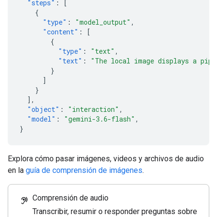
"steps"
:
[
{
"type"
:
"model_output"
,
"content"
:
[
{
"type"
:
"text"
,
"text"
:
"The local image displays a pipe
}
]
}
],
"object"
:
"interaction"
,
"model"
:
"gemini-3.6-flash"
,
}
Explora cómo pasar imágenes, videos y archivos de audio
en la
guía de comprensión de imágenes
.
Comprensión de audio
hearing
Transcribir, resumir o responder preguntas sobre