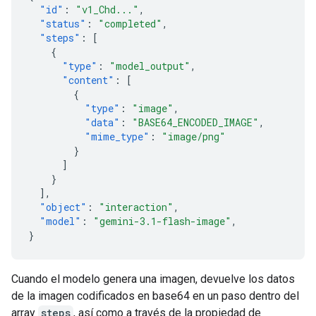
"id"
:
"v1_Chd..."
,
"status"
:
"completed"
,
"steps"
:
[
{
"type"
:
"model_output"
,
"content"
:
[
{
"type"
:
"image"
,
"data"
:
"BASE64_ENCODED_IMAGE"
,
"mime_type"
:
"image/png"
}
]
}
],
"object"
:
"interaction"
,
"model"
:
"gemini-3.1-flash-image"
,
}
Cuando el modelo genera una imagen, devuelve los datos
de la imagen codificados en base64 en un paso dentro del
array
steps
, así como a través de la propiedad de