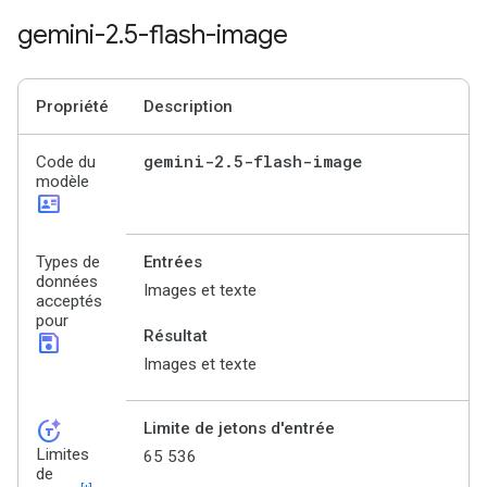
gemini-2
.
5-flash-image
Propriété
Description
gemini-2
.
5-flash-image
Code du
modèle
id_card
Types de
Entrées
données
Images et texte
acceptés
pour
Résultat
save
Images et texte
token_auto
Limite de jetons d'entrée
Limites
65 536
de