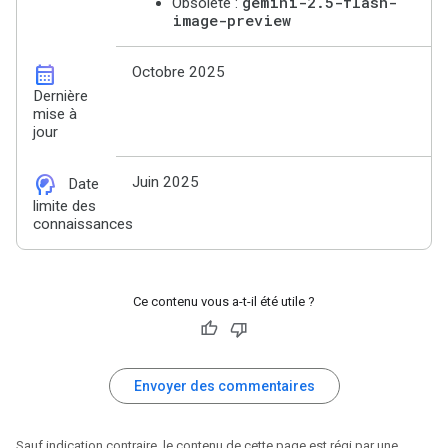
gemini-2.5-flash-
Obsolète :
image-preview
calendar_month
Octobre 2025
Dernière
mise à
jour
cognition_2
Juin 2025
Date
limite des
connaissances
Ce contenu vous a-t-il été utile ?
Envoyer des commentaires
Sauf indication contraire, le contenu de cette page est régi par une