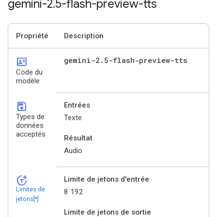
gemini-2
.
5-flash-preview-tts
Propriété
Description
id_card
gemini-2
.
5-flash-preview-tts
Code du
modèle
save
Entrées
Types de
Texte
données
acceptés
Résultat
Audio
token_auto
Limite de jetons d'entrée
Limites de
8 192
jetons[*]
Limite de jetons de sortie