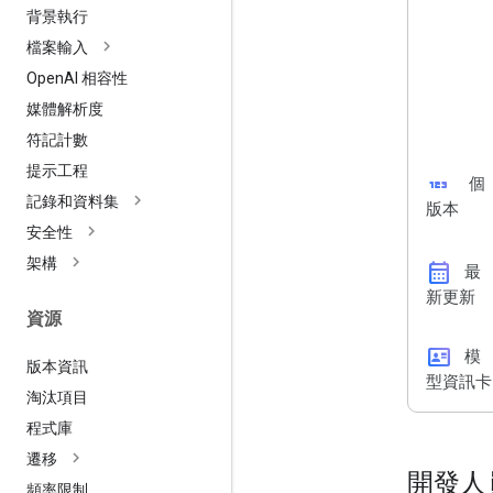
背景執行
檔案輸入
Open
AI 相容性
媒體解析度
符記計數
提示工程
123
個
記錄和資料集
版本
安全性
架構
calendar_month
最
新更新
資源
id_card
模
版本資訊
型資訊卡
淘汰項目
程式庫
遷移
開發人
頻率限制