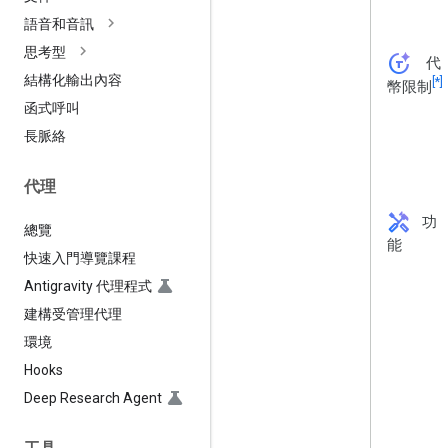
語音和音訊
思考型
token_auto
代
結構化輸出內容
[*]
幣限制
函式呼叫
長脈絡
代理
handyman
功
總覽
能
快速入門導覽課程
Antigravity 代理程式
建構受管理代理
環境
Hooks
Deep Research Agent