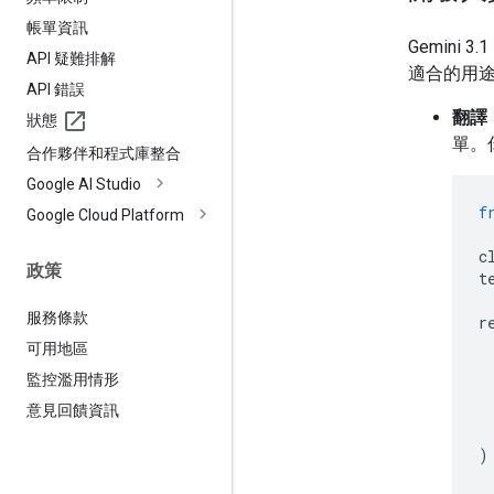
帳單資訊
Gemini 3
API 疑難排解
適合的用
API 錯誤
翻譯
狀態
單。
合作夥伴和程式庫整合
Google AI Studio
f
Google Cloud Platform
c
政策
t
服務條款
r
可用地區
監控濫用情形
意見回饋資訊
)