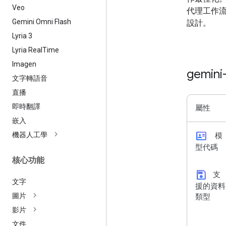
Veo
代理工作流
Gemini Omni Flash
設計。
Lyria 3
Lyria Real
Time
Imagen
gemini
文字轉語音
直播
即時翻譯
屬性
嵌入
id_card
機器人工學
模
型代碼
核心功能
save
支
文字
援的資料
圖片
類型
影片
文件