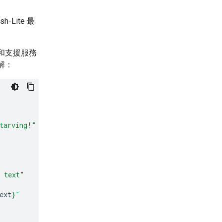
h-Lite 最
和支援服務
解：
tarving!"
d text"
ext
}
"