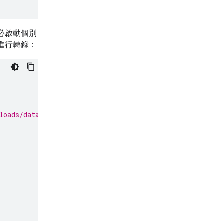
必啟動個別
進行轉錄：
loads/data/State_of_the_Union_Address_30_January_1961.m