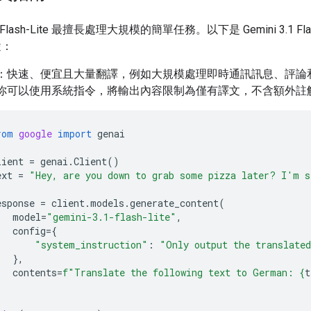
.1 Flash-Lite 最擅長處理大規模的簡單任務。以下是 Gemini 3.1 Flas
途：
：快速、便宜且大量翻譯，例如大規模處理即時通訊訊息、評論
你可以使用系統指令，將輸出內容限制為僅有譯文，不含額外註
rom
google
import
genai
lient
=
genai
.
Client
()
ext
=
"Hey, are you down to grab some pizza later? I'm s
esponse
=
client
.
models
.
generate_content
(
model
=
"gemini-3.1-flash-lite"
,
config
=
{
"system_instruction"
:
"Only output the translate
},
contents
=
f
"Translate the following text to German: 
{
t