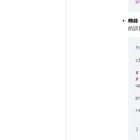
p
轉錄
的語
f
c
#
#
u
p
r
)