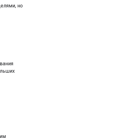
делями, но
вания
ольших
шим