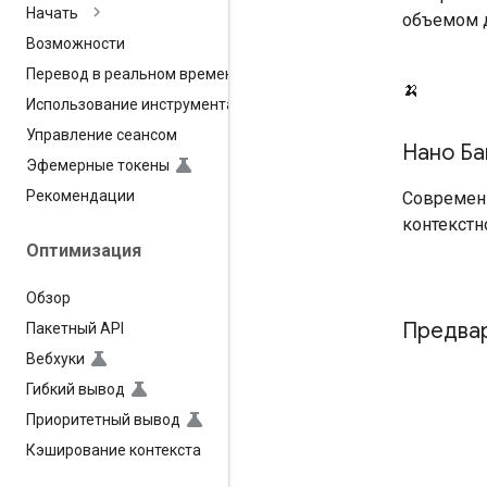
Начать
объемом 
Возможности
Перевод в реальном времени
🍌
Использование инструмента
Управление сеансом
Нано Ба
Эфемерные токены
Рекомендации
Современн
контекстн
Оптимизация
Обзор
Предва
Пакетный API
Вебхуки
Гибкий вывод
Приоритетный вывод
Кэширование контекста