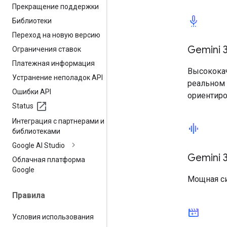
Прекращение поддержки
settings_voice
Библиотеки
Переход на новую версию
Gemini 3
Ограничения ставок
Платежная информация
Высококач
Устранение неполадок API
реальном 
Ошибки API
ориентиро
Status
Интеграция с партнерами и
graphic_eq
библиотеками
Google AI Studio
Gemini 3
Облачная платформа
Google
Мощная си
Правила
movie_filter
Условия использования