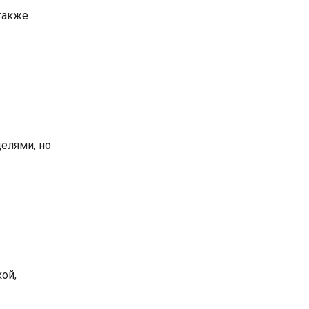
также
делями, но
ой,