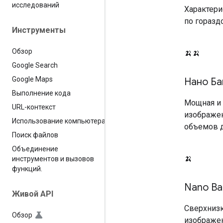
исследований
Характери
по горазд
Инструменты
Обзор
🍌🍌
Google Search
Google Maps
Нано Ба
Выполнение кода
Мощная и 
URL-контекст
изображен
Использование компьютера
объемов 
Поиск файлов
Объединение
🍌
инструментов и вызовов
функций
.
Nano Ba
Живой API
Сверхнизк
Обзор
изображен