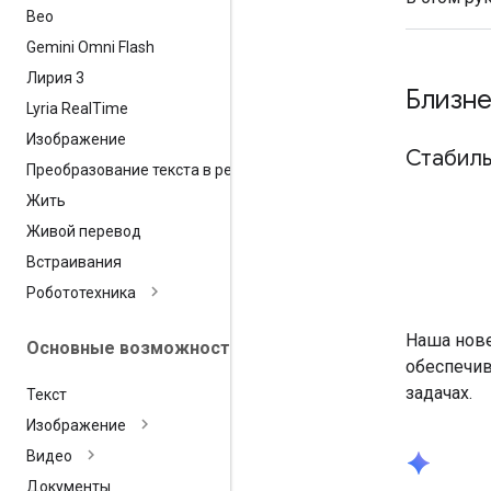
Вео
Gemini Omni Flash
Лирия 3
Близне
Lyria Real
Time
Изображение
Стабил
Преобразование текста в речь
Жить
Живой перевод
Встраивания
Робототехника
Наша нове
Основные возможности
обеспечив
задачах.
Текст
Изображение
Видео
spark
Документы