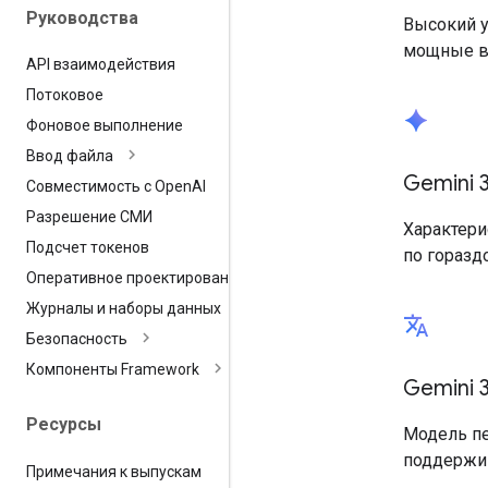
Руководства
Высокий у
мощные во
API взаимодействия
Потоковое
spark
Фоновое выполнение
Ввод файла
Gemini 3
Совместимость с Open
AI
Разрешение СМИ
Характери
Подсчет токенов
по горазд
Оперативное проектирование
Журналы и наборы данных
translate
Безопасность
Компоненты Framework
Gemini 3
Ресурсы
Модель пе
поддержи
Примечания к выпускам