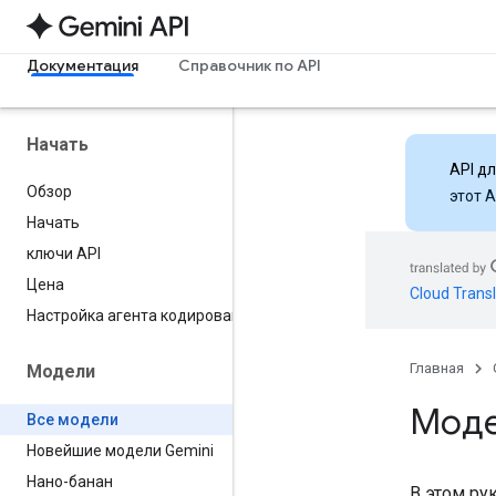
Документация
Справочник по API
Начать
API д
Обзор
этот 
Начать
ключи API
Цена
Cloud Transl
Настройка агента кодирования
Главная
Модели
Мод
Все модели
Новейшие модели Gemini
Нано-банан
В этом ру