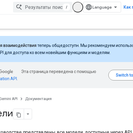
/
Как 
ля взаимодействия
теперь общедоступн. Мы рекомендуем использ
API для доступа ко всем новейшим функциям и моделям.
Эта страница переведена с помощью
ation API
.
Gemini API
Документация
ели
ководстве представлены все модели, доступные через API 