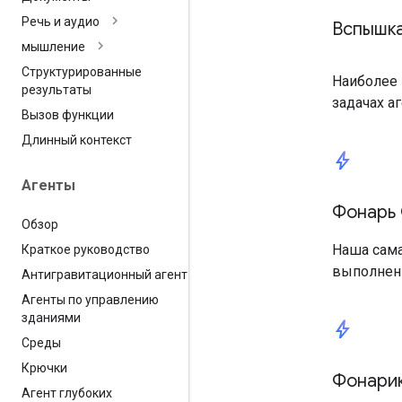
Речь и аудио
Вспышка
мышление
Структурированные
Наиболее 
результаты
задачах а
Вызов функции
Длинный контекст
bolt
Агенты
Фонарь G
Обзор
Наша сама
Краткое руководство
выполнен
Антигравитационный агент
Агенты по управлению
зданиями
bolt
Среды
Крючки
Фонарик
Агент глубоких