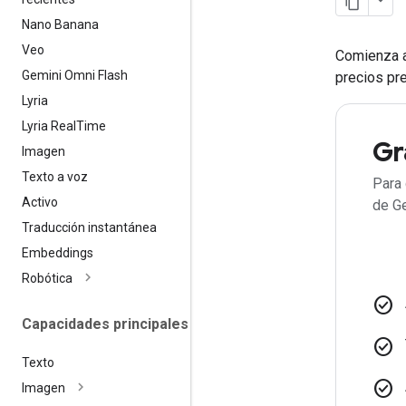
Nano Banana
Veo
Comienza a
Gemini Omni Flash
precios pre
Lyria
Lyria Real
Time
Gr
Imagen
Texto a voz
Para 
Activo
de G
Traducción instantánea
Embeddings
Robótica
check_circle
Capacidades principales
check_circle
Texto
check_circle
Imagen