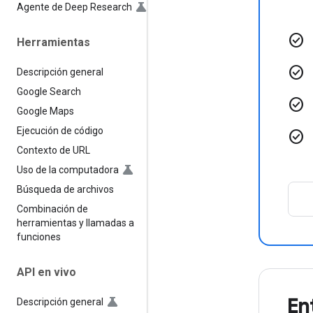
Agente de Deep Research
check_circle
Herramientas
check_circle
Descripción general
Google Search
check_circle
Google Maps
Ejecución de código
check_circle
Contexto de URL
Uso de la computadora
Búsqueda de archivos
Combinación de
herramientas y llamadas a
funciones
API en vivo
En
Descripción general