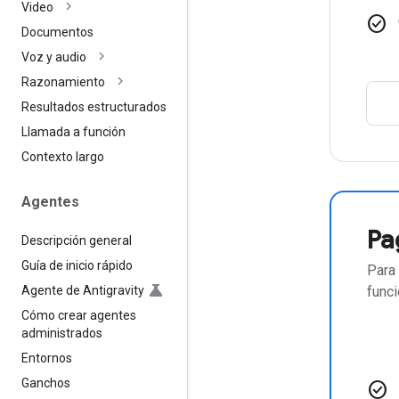
Video
check_circle
Documentos
Voz y audio
Razonamiento
Resultados estructurados
Llamada a función
Contexto largo
Agentes
Pa
Descripción general
Guía de inicio rápido
Para
Agente de Antigravity
func
Cómo crear agentes
administrados
Entornos
Ganchos
check_circle