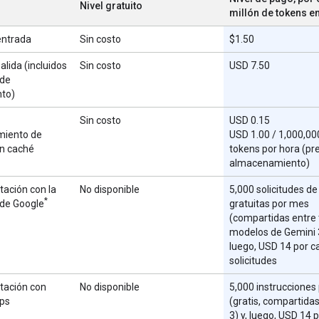
Nivel gratuito
millón de tokens e
entrada
Sin costo
$1.50
alida (incluidos
Sin costo
USD 7.50
 de
to)
Sin costo
USD 0.15
iento de
USD 1.00 / 1,000,00
en caché
tokens por hora (pr
almacenamiento)
ación con la
No disponible
5,000 solicitudes d
*
de Google
gratuitas por mes
(compartidas entre 
modelos de Gemini 3
luego, USD 14 por c
solicitudes
ación con
No disponible
5,000 instrucciones
ps
(gratis, compartida
3) y, luego, USD 14 