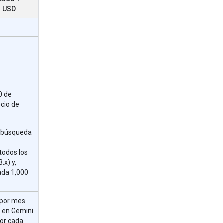
n USD
0 de
ecio de
e búsqueda
todos los
.x) y,
ada 1,000
 por mes
s en Gemini
por cada