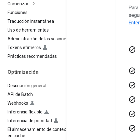
Comenzar
Para
Funciones
segur
Traducción instantánea
Enter
Uso de herramientas
Administración de las sesiones
Tokens efímeros
check_circle
Prácticas recomendadas
check_circle
Optimización
check_circle
Descripción general
API de Batch
check_circle
Webhooks
Inferencia flexible
check_circle
Inferencia de prioridad
check_circle
El almacenamiento de contexto
en caché