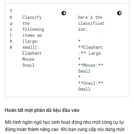
T
Classify
Here's the
h
the
classificat
ự
following
ion:
c
items as
t
[large,
*
h
small]:
**Elephant
ể
Elephant
:** Large
Mouse
*
Snail
**Mouse:**
Small
*
**Snail:**
Hoàn tất một phần dữ liệu đầu vào
Mô hình ngôn ngữ tạo sinh hoạt động như một công cụ tự
động hoàn thành nâng cao. Khi bạn cung cấp nội dung một