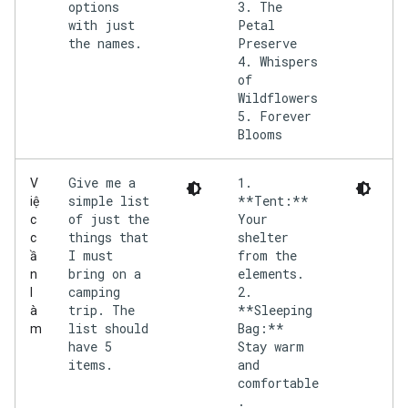
options
3. The
with just
Petal
the names.
Preserve
4. Whispers
of
Wildflowers
5. Forever
Give me a
1.
V
simple list
**Tent:**
iệ
of just the
Your
c
things that
shelter
c
I must
from the
ầ
bring on a
elements.
n
camping
2.
l
trip. The
**Sleeping
à
list should
Bag:**
m
have 5
Stay warm
items.
and
comfortable
.