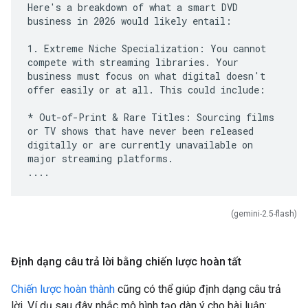
Here's a breakdown of what a smart DVD
business in 2026 would likely entail:
1. Extreme Niche Specialization: You cannot
compete with streaming libraries. Your
business must focus on what digital doesn't
offer easily or at all. This could include:
* Out-of-Print & Rare Titles: Sourcing films
or TV shows that have never been released
digitally or are currently unavailable on
major streaming platforms.
(gemini-2.5-flash)
Định dạng câu trả lời bằng chiến lược hoàn tất
Chiến lược hoàn thành
cũng có thể giúp định dạng câu trả
lời. Ví dụ sau đây nhắc mô hình tạo dàn ý cho bài luận: