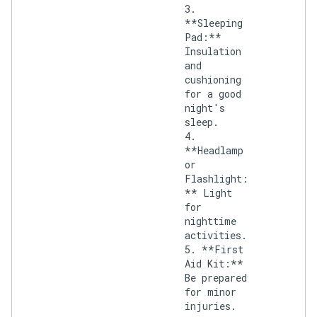
3.
**Sleeping
Pad:**
Insulation
and
cushioning
for a good
night's
sleep.
4.
**Headlamp
or
Flashlight:
** Light
for
nighttime
activities.
5. **First
Aid Kit:**
Be prepared
for minor
injuries.