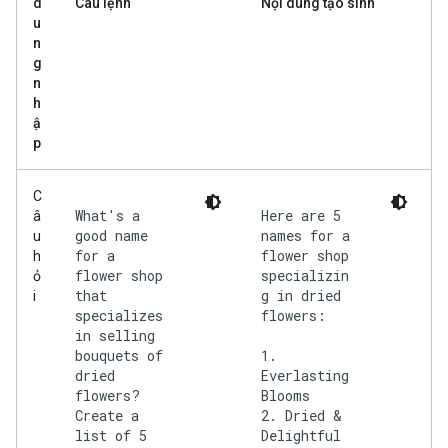
d
Câu lệnh
Nội dung tạo sinh
u
n
g
n
h
ậ
p
C
What's a
Here are 5
â
good name
names for a
u
for a
flower shop
h
flower shop
specializin
ỏ
that
g in dried
i
specializes
flowers:
in selling
bouquets of
1.
dried
Everlasting
flowers?
Blooms
Create a
2. Dried &
list of 5
Delightful