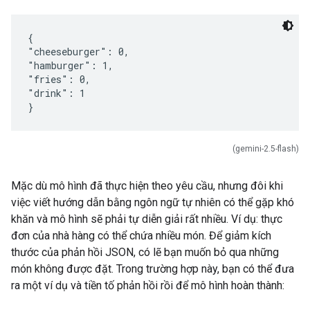
{
"cheeseburger": 0,
"hamburger": 1,
"fries": 0,
"drink": 1
(gemini-2.5-flash)
Mặc dù mô hình đã thực hiện theo yêu cầu, nhưng đôi khi
việc viết hướng dẫn bằng ngôn ngữ tự nhiên có thể gặp khó
khăn và mô hình sẽ phải tự diễn giải rất nhiều. Ví dụ: thực
đơn của nhà hàng có thể chứa nhiều món. Để giảm kích
thước của phản hồi JSON, có lẽ bạn muốn bỏ qua những
món không được đặt. Trong trường hợp này, bạn có thể đưa
ra một ví dụ và tiền tố phản hồi rồi để mô hình hoàn thành: