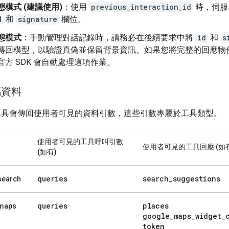
態模式 (建議使用)
：使用
previous_interaction_id
時，伺服
d
和
signature
欄位。
態模式
：手動管理對話記錄時，請務必在後續要求中將
id
和
s
傳回模型，以驗證真偽並保留背景資訊。如果您將完整的回應物
官方 SDK 會自動處理這項作業。
屬資料
工具會傳回使用者可見的資料引數，這些引數專屬於工具類型。
使用者可見的工具呼叫引數
使用者可見的工具回應 (如有
(如有)
queries
search
_
suggestions
search
queries
places
maps
google
_
maps
_
widget
_
token