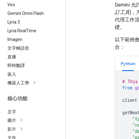
Gemini
Veo
訂工具
)
Gemini Omni Flash
代理工作
Lyria 3
礎。
Lyria Real
Time
以下範例
Imagen
合：
文字轉語音
直播
Python
即時翻譯
嵌入
# This
機器人工學
from
g
核心功能
client
文字
getWea
"t
圖片
"n
影片
"d
"p
文件