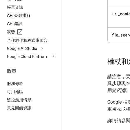
帳單資訊
url_conte
API 疑難排解
API 錯誤
狀態
file_sear
合作夥伴和程式庫整合
Google AI Studio
Google Cloud Platform
權杖和
政策
請注意，
具步驟現
服務條款
用於
回應
可用地區
監控濫用情形
Googl
意見回饋資訊
重複收取權
詳情請參