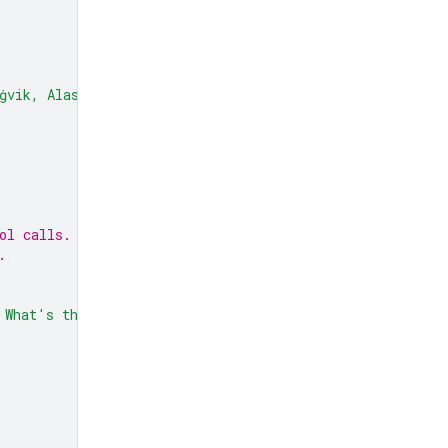
ġvik, Alaska"
,
ol calls.
.
 What's the weather like there today?"
,