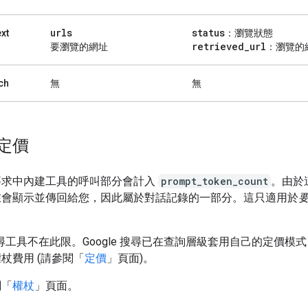
urls
status
xt
：瀏覽狀態
retrieved
_
url
要瀏覽的網址
：瀏覽的
ch
無
無
定價
要求中內建工具的呼叫部分會計入
prompt_token_count
。由於
在會顯示並傳回給您，因此屬於對話記錄的一部分。這只適用於
。
e 搜尋工具不在此限。Google 搜尋已在查詢層級套用自己的定價模
杖費用 (請參閱「
定價
」頁面)。
閱「
權杖
」頁面。