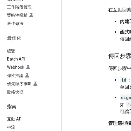
工作階段管理
在互動回應
暫時性權杖
內建
最佳做法
函式
最佳化
傳回
總覽
傳回步
Batch API
Webhook
傳回步驟
彈性推論
id
優先順序推斷
至回
脈絡快取
sig
如
f
指南
可讓
互動 API
管理這些
串流