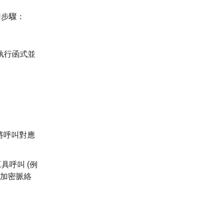
回步驟：
。
執行函式並
將呼叫對應
工具呼叫 (例
項加密脈絡