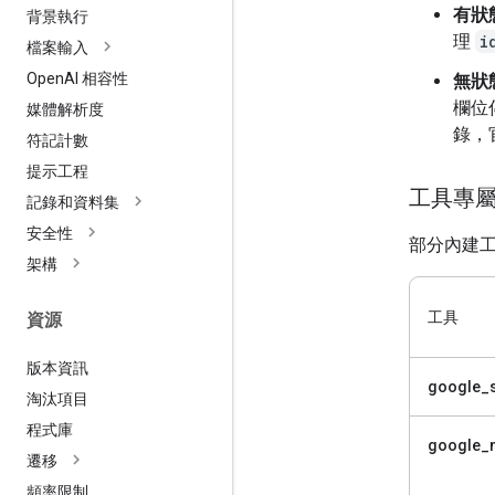
有狀
背景執行
理
i
檔案輸入
Open
AI 相容性
無狀
欄位
媒體解析度
錄，
符記計數
提示工程
工具專
記錄和資料集
安全性
部分內建
架構
工具
資源
版本資訊
google_
淘汰項目
程式庫
google_
遷移
頻率限制