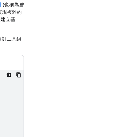
叫
(也稱為
自
實現複雜的
料建立基
自訂工具組