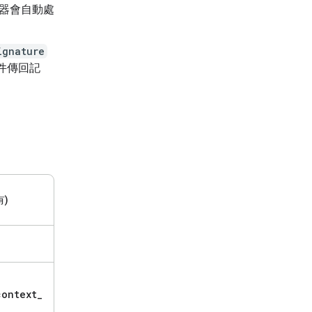
器會自動處
ignature
件傳回記
)
context
_