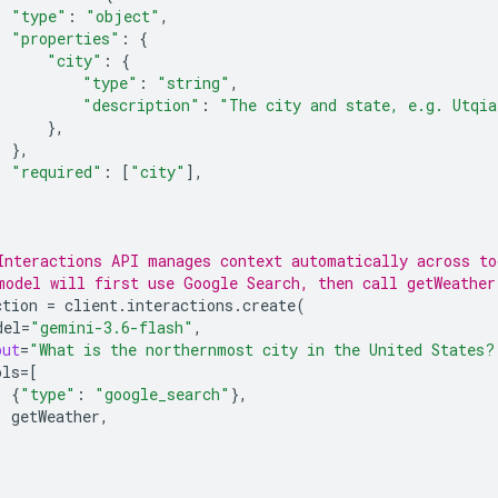
"type"
:
"object"
,
"properties"
:
{
"city"
:
{
"type"
:
"string"
,
"description"
:
"The city and state, e.g. Utqia
},
},
"required"
:
[
"city"
],
Interactions API manages context automatically across to
model will first use Google Search, then call getWeather
ction
=
client
.
interactions
.
create
(
del
=
"gemini-3.6-flash"
,
put
=
"What is the northernmost city in the United States?
ols
=
[
{
"type"
:
"google_search"
},
getWeather
,