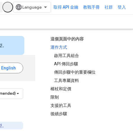
取得 API 金鑰
教戰手冊
社群
登入
這個頁面中的內容
型。
運作方式
啟用工具組合
API 傳回步驟
傳回步驟中的重要欄位
工具專屬資料
權杖和定價
mmended)
限制
支援的工具
後續步驟
型。