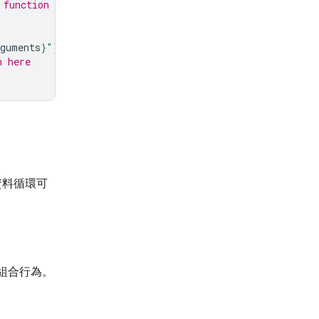
 function call
rguments
}
"
)
n here
資料循環可
組合行為。