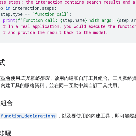
ess steps: the interaction contains search results and a
ep
in
interaction
.
steps
:
step
.
type
==
"function_call"
:
print
(
f
"Function call: 
{
step
.
name
}
 with args: 
{
step
.
a
# In a real application, you would execute the functio
# and provide the result back to the model.
式
3 模型會使用
工具脈絡循環
，啟用內建和自訂工具組合。工具脈絡
開內建工具的脈絡資料，並在同一互動中與自訂工具共用。
具組合
function_declarations
，以及要使用的內建工具，即可觸發
回步驟