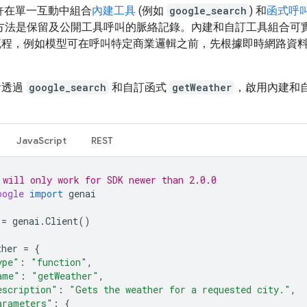
 允許在單一互動中組合
內建工具
(例如
google_search
) 和
函式呼
，方法是保留及公開工具呼叫的脈絡記錄。內建和自訂工具組合可
流程，例如模型可在呼叫特定商業邏輯之前，先根據即時網路資
會透過
google_search
和自訂函式
getWeather
，啟用內建和
JavaScript
REST
 will only work for SDK newer than 2.0.0
oogle
import
genai
=
genai
.
Client
()
ther
=
{
ype"
:
"function"
,
ame"
:
"getWeather"
,
escription"
:
"Gets the weather for a requested city."
,
arameters"
:
{