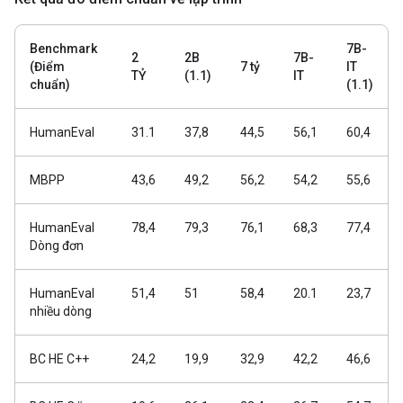
Benchmark
7B-
2
2B
7B-
(Điểm
7 tỷ
IT
TỶ
(1.1)
IT
chuẩn)
(1.1)
HumanEval
31.1
37,8
44,5
56,1
60,4
MBPP
43,6
49,2
56,2
54,2
55,6
HumanEval
78,4
79,3
76,1
68,3
77,4
Dòng đơn
HumanEval
51,4
51
58,4
20.1
23,7
nhiều dòng
BC HE C++
24,2
19,9
32,9
42,2
46,6