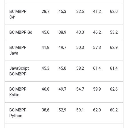
BC MBPP
28,7
45,3
32,5
41,2
62,0
C#
BC MBPP Go
45,6
38,9
43,3
46,2
53,2
BC MBPP
41,8
49,7
50,3
57,3
62,9
Java
JavaScript
45,3
45,0
58.2
61,4
61,4
BC MBPP
BC MBPP
46,8
49,7
54,7
59,9
62,6
Kotlin
BC MBPP
38,6
52,9
59,1
62,0
60.2
Python