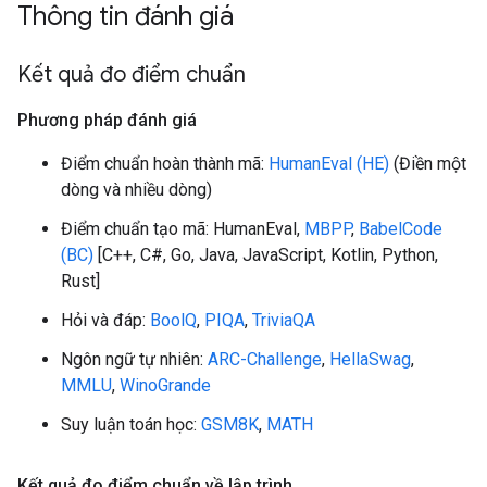
Thông tin đánh giá
Kết quả đo điểm chuẩn
Phương pháp đánh giá
Điểm chuẩn hoàn thành mã:
HumanEval (HE)
(Điền một
dòng và nhiều dòng)
Điểm chuẩn tạo mã: HumanEval,
MBPP
,
BabelCode
(BC)
[C++, C#, Go, Java, JavaScript, Kotlin, Python,
Rust]
Hỏi và đáp:
BoolQ
,
PIQA
,
TriviaQA
Ngôn ngữ tự nhiên:
ARC-Challenge
,
HellaSwag
,
MMLU
,
WinoGrande
Suy luận toán học:
GSM8K
,
MATH
Kết quả đo điểm chuẩn về lập trình