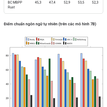
BC MBPP
45,3
47,4
52,9
53,5
52,3
Rust
Điểm chuẩn ngôn ngữ tự nhiên (trên các mô hình 7B)