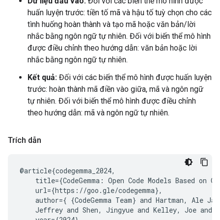
Dữ liệu đầu vào:
Đối với các biến thể mô hình được
huấn luyện trước: tiền tố mã và hậu tố tuỳ chọn cho các
tình huống hoàn thành và tạo mã hoặc văn bản/lời
nhắc bằng ngôn ngữ tự nhiên. Đối với biến thể mô hình
được điều chỉnh theo hướng dẫn: văn bản hoặc lời
nhắc bằng ngôn ngữ tự nhiên.
Kết quả:
Đối với các biến thể mô hình được huấn luyện
trước: hoàn thành mã điền vào giữa, mã và ngôn ngữ
tự nhiên. Đối với biến thể mô hình được điều chỉnh
theo hướng dẫn: mã và ngôn ngữ tự nhiên.
Trích dẫn
@article{codegemma_2024,

    title={CodeGemma: Open Code Models Based on Gem
    url={https://goo.gle/codegemma},

    author={ {CodeGemma Team} and Hartman, Ale Jaks
    Jeffrey and Shen, Jingyue and Kelley, Joe and 
    year={2024}
