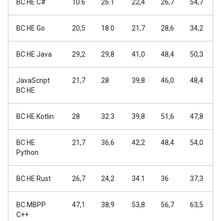
BC HE C#
10.6
26.1
22,4
26,7
54,7
BC HE Go
20,5
18.0
21,7
28,6
34,2
BC HE Java
29,2
29,8
41,0
48,4
50,3
JavaScript
21,7
28
39,8
46,0
48,4
BC HE
BC HE Kotlin
28
32.3
39,8
51,6
47,8
BC HE
21,7
36,6
42,2
48,4
54,0
Python
BC HE Rust
26,7
24,2
34.1
36
37,3
BC MBPP
47,1
38,9
53,8
56,7
63,5
C++