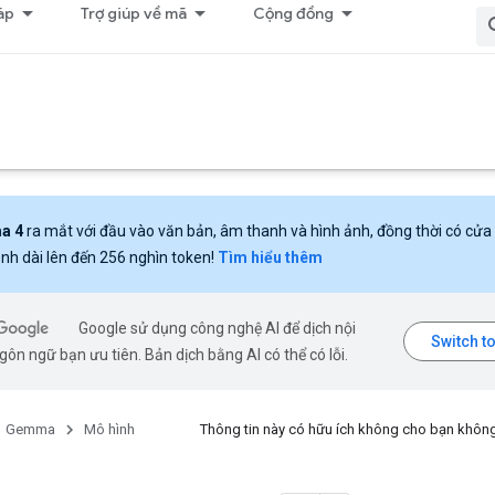
áp
Trợ giúp về mã
Cộng đồng
a 4
ra mắt với đầu vào văn bản, âm thanh và hình ảnh, đồng thời có cửa
nh dài lên đến 256 nghìn token!
Tìm hiểu thêm
Google sử dụng công nghệ AI để dịch nội
ôn ngữ bạn ưu tiên. Bản dịch bằng AI có thể có lỗi.
Gemma
Mô hình
Thông tin này có hữu ích không cho bạn khôn