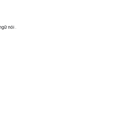
 ngữ nói
.