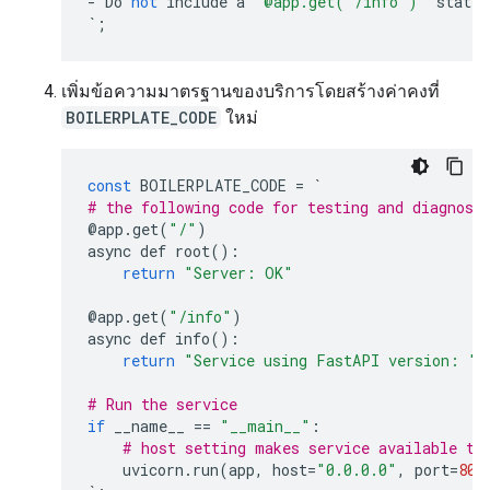
-
Do
not
include
a
'@app.get("/info")'
statem
`
;
เพิ่มข้อความมาตรฐานของบริการโดยสร้างค่าคงที่
BOILERPLATE_CODE
ใหม่
const
BOILERPLATE_CODE
=
`
# the following code for testing and diagnosi
@
app
.
get
(
"/"
)
async
def
root
():
return
"Server: OK"
@
app
.
get
(
"/info"
)
async
def
info
():
return
"Service using FastAPI version: "
# Run the service
if
__name__
==
"__main__"
:
# host setting makes service available to
uvicorn
.
run
(
app
,
host
=
"0.0.0.0"
,
port
=
800