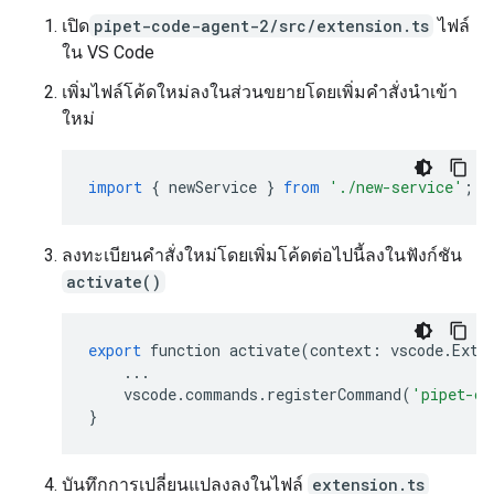
เปิด
pipet-code-agent-2/src/extension.ts
ไฟล์
ใน VS Code
เพิ่มไฟล์โค้ดใหม่ลงในส่วนขยายโดยเพิ่มคำสั่งนำเข้า
ใหม่
import
{
newService
}
from
'./new-service'
;
ลงทะเบียนคำสั่งใหม่โดยเพิ่มโค้ดต่อไปนี้ลงในฟังก์ชัน
activate()
export
function
activate
(
context
:
vscode
.
Exte
...
vscode
.
commands
.
registerCommand
(
'pipet-co
}
บันทึกการเปลี่ยนแปลงลงในไฟล์
extension.ts