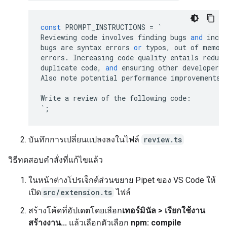
const
PROMPT_INSTRUCTIONS
=
`
Reviewing
code
involves
finding
bugs
and
incre
bugs
are
syntax
errors
or
typos
,
out
of
memor
errors
.
Increasing
code
quality
entails
reduci
duplicate
code
,
and
ensuring
other
developers
Also
note
potential
performance
improvements
.
Write
a
review
of
the
following
code
:
`
;
บันทึกการเปลี่ยนแปลงลงในไฟล์
review.ts
วิธีทดสอบคำสั่งที่แก้ไขแล้ว
ในหน้าต่างโปรเจ็กต์ส่วนขยาย Pipet ของ VS Code ให้
เปิด
src/extension.ts
ไฟล์
สร้างโค้ดที่อัปเดตโดยเลือก
เทอร์มินัล > เรียกใช้งาน
สร้างงาน...
แล้วเลือกตัวเลือก
npm: compile