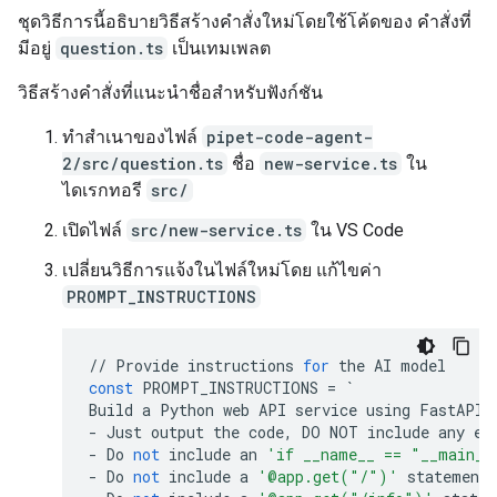
ชุดวิธีการนี้อธิบายวิธีสร้างคำสั่งใหม่โดยใช้โค้ดของ คำสั่งที่
มีอยู่
question.ts
เป็นเทมเพลต
วิธีสร้างคำสั่งที่แนะนำชื่อสำหรับฟังก์ชัน
ทำสำเนาของไฟล์
pipet-code-agent-
2/src/question.ts
ชื่อ
new-service.ts
ใน
ไดเรกทอรี
src/
เปิดไฟล์
src/new-service.ts
ใน VS Code
เปลี่ยนวิธีการแจ้งในไฟล์ใหม่โดย แก้ไขค่า
PROMPT_INSTRUCTIONS
//
Provide
instructions
for
the
AI
model
const
PROMPT_INSTRUCTIONS
=
`
Build
a
Python
web
API
service
using
FastAPI
-
Just
output
the
code
,
DO
NOT
include
any
ex
-
Do
not
include
an
'if __name__ == "__main__
-
Do
not
include
a
'@app.get("/")'
statement