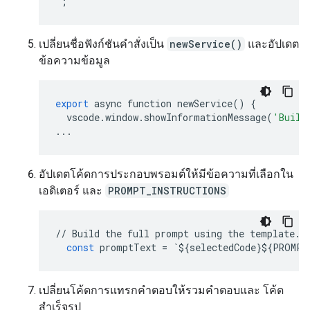
`
;
เปลี่ยนชื่อฟังก์ชันคำสั่งเป็น
newService()
และอัปเดต
ข้อความข้อมูล
export
async
function
newService
()
{
vscode
.
window
.
showInformationMessage
(
'Build
...
อัปเดตโค้ดการประกอบพรอมต์ให้มีข้อความที่เลือกใน
เอดิเตอร์ และ
PROMPT_INSTRUCTIONS
//
Build
the
full
prompt
using
the
template
.
const
promptText
=
`
$
{
selectedCode
}
$
{
PROMPT
เปลี่ยนโค้ดการแทรกคำตอบให้รวมคำตอบและ โค้ด
สำเร็จรูป