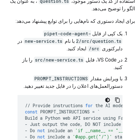
استفاده از کد یک دستور موجود،
question.ts
، به عنوان یک
الگو را توضیح می‌دهد.
برای ایجاد دستوری که نام‌هایی را برای توابع پیشنهاد می‌دهد:
یک کپی از فایل
pipet-code-agent-
2/src/question.ts
با نام
new-service.ts
در
دایرکتوری
src/
ایجاد کنید.
در VS Code، فایل
src/new-service.ts
را باز
کنید.
با ویرایش مقدار
PROMPT_INSTRUCTIONS
دستورالعمل‌های اعلان را در فایل جدید تغییر دهید.
//
Provide
instructions
for
the
AI
model
const
PROMPT_INSTRUCTIONS
=
`
Build
a
Python
web
API
service
using
FastAPI
-
Just
output
the
code
,
DO
NOT
include
any
ex
-
Do
not
include
an
'if __name__ == "__main__
-
Do
not
include
a
'@app.get("/")'
statement