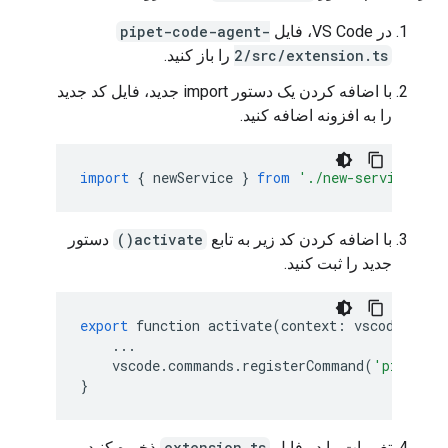
در VS Code، فایل
pipet-code-agent-
2/src/extension.ts
را باز کنید.
با اضافه کردن یک دستور import جدید، فایل کد جدید
را به افزونه اضافه کنید.
import
{
newService
}
from
'./new-service'
;
با اضافه کردن کد زیر به تابع
activate()
دستور
جدید را ثبت کنید.
export
function
activate
(
context
:
vscode
.
Exte
...
vscode
.
commands
.
registerCommand
(
'pipet-co
}
تغییرات را در فایل
extension.ts
ذخیره کنید.