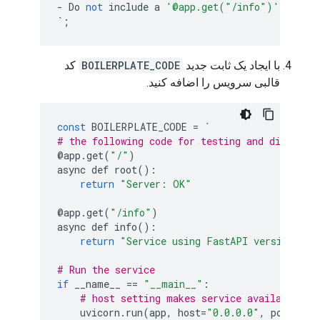
-
Do
not
include
a
'@app.get("/info")'
statem
`
;
با ایجاد یک ثابت جدید
BOILERPLATE_CODE
کد
قالبی سرویس را اضافه کنید.
const
BOILERPLATE_CODE
=
`
# the following code for testing and diagnosi
@
app
.
get
(
"/"
)
async
def
root
():
return
"Server: OK"
@
app
.
get
(
"/info"
)
async
def
info
():
return
"Service using FastAPI version: "
# Run the service
if
__name__
==
"__main__"
:
# host setting makes service available to
uvicorn
.
run
(
app
,
host
=
"0.0.0.0"
,
port
=
800