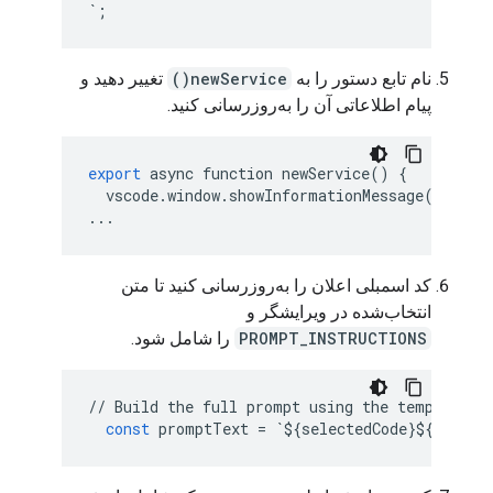
`
;
نام تابع دستور را به
newService()
تغییر دهید و
پیام اطلاعاتی آن را به‌روزرسانی کنید.
export
async
function
newService
()
{
vscode
.
window
.
showInformationMessage
(
'Build
...
کد اسمبلی اعلان را به‌روزرسانی کنید تا متن
انتخاب‌شده در ویرایشگر و
PROMPT_INSTRUCTIONS
را شامل شود.
//
Build
the
full
prompt
using
the
template
.
const
promptText
=
`
$
{
selectedCode
}
$
{
PROMPT